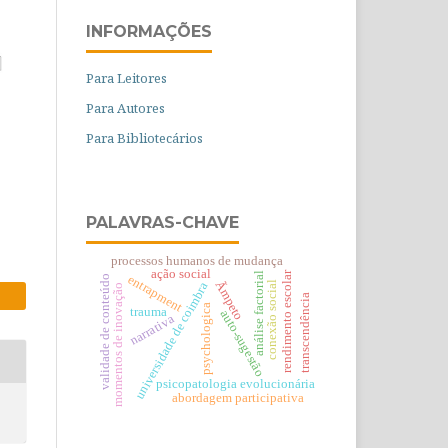
INFORMAÇÕES
Para Leitores
Para Autores
Para Bibliotecários
PALAVRAS-CHAVE
processos humanos de mudança
ação social
rendimento escolar
análise factorial
entrapment
validade de conteúdo
Ãmpeto
conexão social
universidade de coimbra
momentos de inovação
transcendência
psychologica
trauma
auto-sugestão
narrativa
psicopatologia evolucionária
abordagem participativa