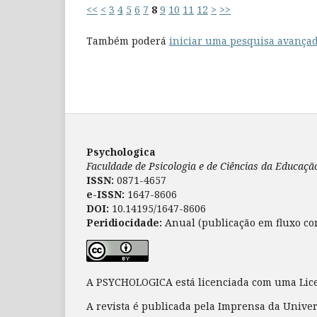
<<
<
3
4
5
6
7
8
9
10
11
12
>
>>
Também poderá
iniciar uma pesquisa avançad
Psychologica
Faculdade de Psicologia e de Ciências da Educaç
ISSN:
0871-4657
e-ISSN:
1647-8606
DOI:
10.14195/1647-8606
Peridiocidade:
Anual (publicação em fluxo co
A PSYCHOLOGICA está licenciada com uma Li
A revista é publicada pela Imprensa da Unive