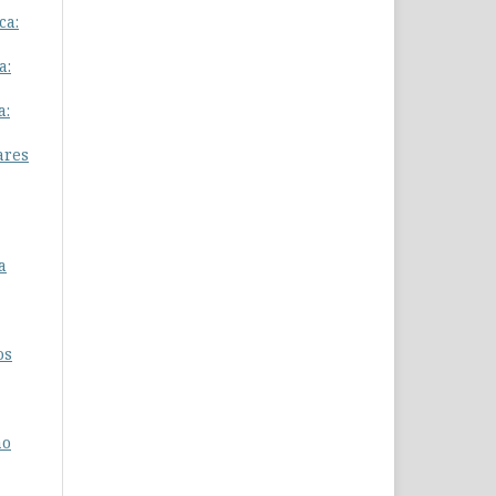
ca:
a:
a:
ares
a
os
ao