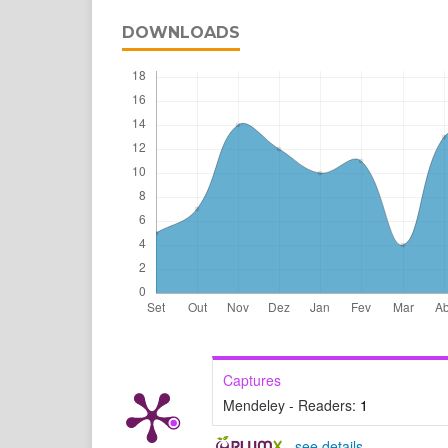
DOWNLOADS
Captures
Mendeley - Readers:
1
-
see details