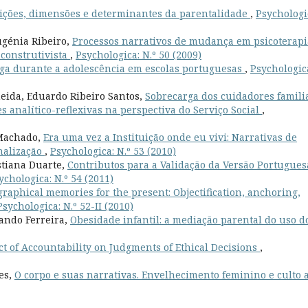
ições, dimensões e determinantes da parentalidade
,
Psychologi
ugénia Ribeiro,
Processos narrativos de mudança em psicoterapi
 construtivista
,
Psychologica: N.º 50 (2009)
a durante a adolescência em escolas portuguesas
,
Psychologic
eida, Eduardo Ribeiro Santos,
Sobrecarga dos cuidadores famili
 analítico-reflexivas na perspectiva do Serviço Social
,
 Machado,
Era uma vez a Instituição onde eu vivi: Narrativas de
onalização
,
Psychologica: N.º 53 (2010)
stiana Duarte,
Contributos para a Validação da Versão Portugues
ychologica: N.º 54 (2011)
raphical memories for the present: Objectification, anchoring,
Psychologica: N.º 52-II (2010)
ando Ferreira,
Obesidade infantil: a mediação parental do uso d
t of Accountability on Judgments of Ethical Decisions
,
es,
O corpo e suas narrativas. Envelhecimento feminino e culto 