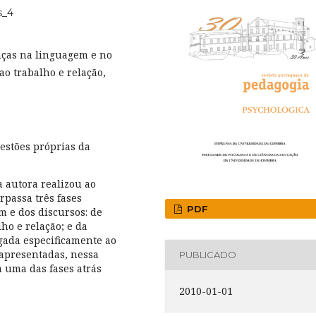
s_4
nças na linguagem e no
ao trabalho e relação,
uestões próprias da
a autora realizou ao
erpassa três fases
PDF
m e dos discursos: de
ho e relação; e da
igada especificamente ao
 apresentadas, nessa
PUBLICADO
 uma das fases atrás
2010-01-01