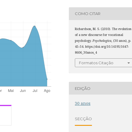
COMO CITAR
Richardson, M. S. (2010). The evolution
of a new discourse for vocational
psychology.
Psychologica
, (30 anos), p.
45–54. https://doi.org/10.14195/1647-
8606_30anos_4
Formatos Citação
EDIÇÃO
30 anos
SECÇÃO