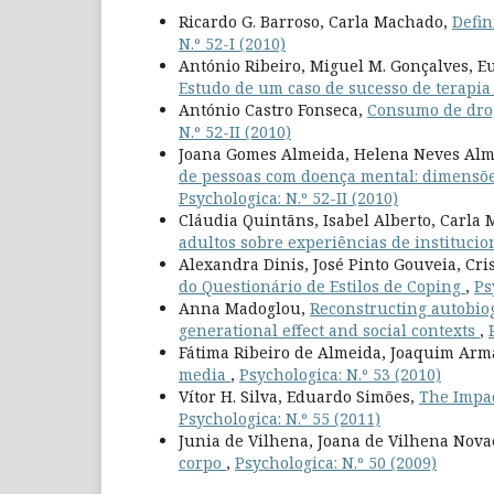
Ricardo G. Barroso, Carla Machado,
Defin
N.º 52-I (2010)
António Ribeiro, Miguel M. Gonçalves, E
Estudo de um caso de sucesso de terapia
António Castro Fonseca,
Consumo de drog
N.º 52-II (2010)
Joana Gomes Almeida, Helena Neves Alm
de pessoas com doença mental: dimensões
Psychologica: N.º 52-II (2010)
Cláudia Quintãns, Isabel Alberto, Carla
adultos sobre experiências de instituci
Alexandra Dinis, José Pinto Gouveia, Cri
do Questionário de Estilos de Coping
,
Ps
Anna Madoglou,
Reconstructing autobiog
generational effect and social contexts
,
Fátima Ribeiro de Almeida, Joaquim Arm
media
,
Psychologica: N.º 53 (2010)
Vítor H. Silva, Eduardo Simões,
The Impac
Psychologica: N.º 55 (2011)
Junia de Vilhena, Joana de Vilhena Nova
corpo
,
Psychologica: N.º 50 (2009)