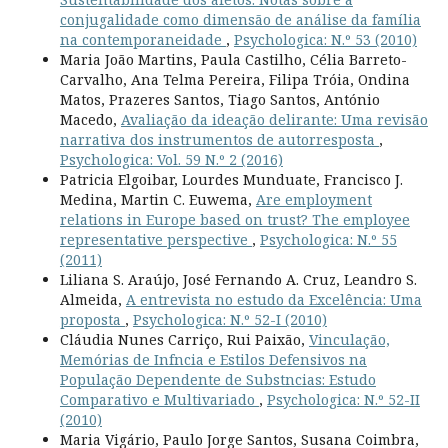
conjugalidade como dimensão de análise da família
na contemporaneidade
,
Psychologica: N.º 53 (2010)
Maria João Martins, Paula Castilho, Célia Barreto-
Carvalho, Ana Telma Pereira, Filipa Tróia, Ondina
Matos, Prazeres Santos, Tiago Santos, António
Macedo,
Avaliação da ideação delirante: Uma revisão
narrativa dos instrumentos de autorresposta
,
Psychologica: Vol. 59 N.º 2 (2016)
Patricia Elgoibar, Lourdes Munduate, Francisco J.
Medina, Martin C. Euwema,
Are employment
relations in Europe based on trust? The employee
representative perspective
,
Psychologica: N.º 55
(2011)
Liliana S. Araújo, José Fernando A. Cruz, Leandro S.
Almeida,
A entrevista no estudo da Excelência: Uma
proposta
,
Psychologica: N.º 52-I (2010)
Cláudia Nunes Carriço, Rui Paixão,
Vinculação,
Memórias de Infncia e Estilos Defensivos na
População Dependente de Substncias: Estudo
Comparativo e Multivariado
,
Psychologica: N.º 52-II
(2010)
Maria Vigário, Paulo Jorge Santos, Susana Coimbra,