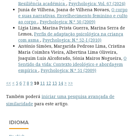
Resiliência académica
,
Psychologica: Vol. 67 (2024)
Junia de Vilhena, Joana de Vilhena Novaes,
O corpo
e suas narrativas. Envelhecimento feminino e culto
ao corpo
,
Psychologica: N.º 50 (2009)
Lígia Lima, Marina Prista Guerra, Marina Serra de
Lemos,
Perfis de adaptação psicológica na criança
com asma
,
Psychologica: N.º 52-I (2010)
António Simões, Margarida Pedroso Lima, Cristina
Maria Coimbra Vieira, Albertina Lima Oliveira,
Joaquim Luís Alcoforado, Sónia Mairos Nogueira,
O
Sentido da vida: Contexto ideológico e abordagem
empírica
,
Psychologica: N.º 51 (2009)
<<
<
5
6
7
8
9
10
11
12
13
14
>
>>
Também poderá
iniciar uma pesquisa avançada de
similaridade
para este artigo.
IDIOMA