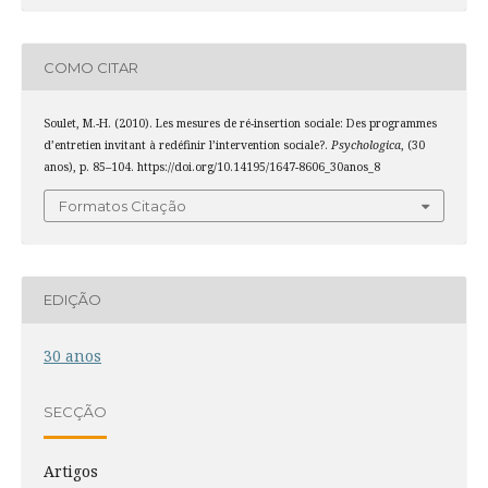
COMO CITAR
Soulet, M.-H. (2010). Les mesures de ré-insertion sociale: Des programmes
d’entretien invitant à redéfinir l’intervention sociale?.
Psychologica
, (30
anos), p. 85–104. https://doi.org/10.14195/1647-8606_30anos_8
Formatos Citação
EDIÇÃO
30 anos
SECÇÃO
Artigos