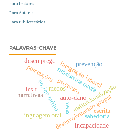
Para Leitores
Para Autores
Para Bibliotecários
PALAVRAS-CHAVE
desemprego
integração laboral
prevenção
percepções
subsistema tarefa
percursos
ensino médio
institucionalização
medos
ies-r
narrativas
desenvolvimento grupal
auto-dano
saws
escrita
linguagem oral
sabedoria
incapacidade