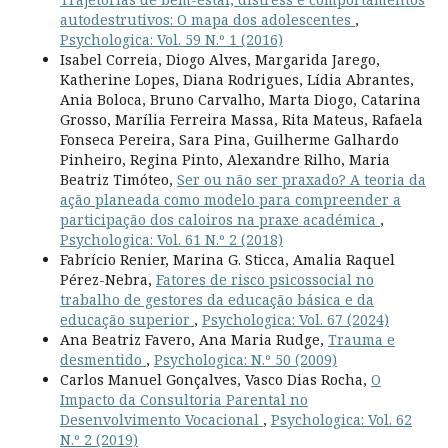
autodestrutivos: O mapa dos adolescentes
,
Psychologica: Vol. 59 N.º 1 (2016)
Isabel Correia, Diogo Alves, Margarida Jarego,
Katherine Lopes, Diana Rodrigues, Lídia Abrantes,
Ania Boloca, Bruno Carvalho, Marta Diogo, Catarina
Grosso, Marília Ferreira Massa, Rita Mateus, Rafaela
Fonseca Pereira, Sara Pina, Guilherme Galhardo
Pinheiro, Regina Pinto, Alexandre Rilho, Maria
Beatriz Timóteo,
Ser ou não ser praxado? A teoria da
ação planeada como modelo para compreender a
participação dos caloiros na praxe académica
,
Psychologica: Vol. 61 N.º 2 (2018)
Fabrício Renier, Marina G. Sticca, Amalia Raquel
Pérez-Nebra,
Fatores de risco psicossocial no
trabalho de gestores da educação básica e da
educação superior
,
Psychologica: Vol. 67 (2024)
Ana Beatriz Favero, Ana Maria Rudge,
Trauma e
desmentido
,
Psychologica: N.º 50 (2009)
Carlos Manuel Gonçalves, Vasco Dias Rocha,
O
Impacto da Consultoria Parental no
Desenvolvimento Vocacional
,
Psychologica: Vol. 62
N.º 2 (2019)