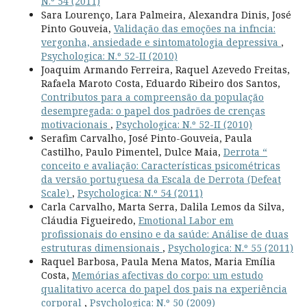
N.º 54 (2011)
Sara Lourenço, Lara Palmeira, Alexandra Dinis, José
Pinto Gouveia,
Validação das emoções na infncia:
vergonha, ansiedade e sintomatologia depressiva
,
Psychologica: N.º 52-II (2010)
Joaquim Armando Ferreira, Raquel Azevedo Freitas,
Rafaela Maroto Costa, Eduardo Ribeiro dos Santos,
Contributos para a compreensão da população
desempregada: o papel dos padrões de crenças
motivacionais
,
Psychologica: N.º 52-II (2010)
Serafim Carvalho, José Pinto-Gouveia, Paula
Castilho, Paulo Pimentel, Dulce Maia,
Derrota “
conceito e avaliação: Características psicométricas
da versão portuguesa da Escala de Derrota (Defeat
Scale)
,
Psychologica: N.º 54 (2011)
Carla Carvalho, Marta Serra, Dalila Lemos da Silva,
Cláudia Figueiredo,
Emotional Labor em
profissionais do ensino e da saúde: Análise de duas
estruturas dimensionais
,
Psychologica: N.º 55 (2011)
Raquel Barbosa, Paula Mena Matos, Maria Emília
Costa,
Memórias afectivas do corpo: um estudo
qualitativo acerca do papel dos pais na experiência
corporal
,
Psychologica: N.º 50 (2009)