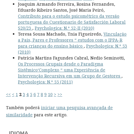
Joaquim Armando Ferreira, Rosina Fernandes,
Eduardo Ribeiro Santos, José Maria Peiró,
Contributo para o estudo psicométrico da versão
portuguesa do Cuestionario de Satisfacción Laboral
S20/23
,
Psychologica: N.º 52-II (2010)
Teresa Sousa Machado, Tnia Figueiredo,
Vinculação
a Pais, Pares e Professores “ estudos com o IPPA-R
para crianças do ensino básico
,
Psychologica: N.º 53
(2010)
Patrícia Martins Fagundes Cabral, Nedio Seminotti,
Os Processos Grupais desde o Paradigma
Sistêmico‘Complexo “ uma Experiência de
Intervenção Recursiva em um Grupo de Gestores
,
Psychologica: N.º 55 (2011)
<<
<
1
2
3
4
5
6
7
8
9
10
>
>>
Também poderá
iniciar uma pesquisa avançada de
similaridade
para este artigo.
IDIOMA