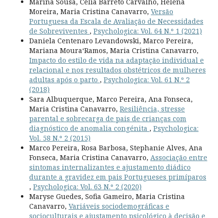
Marina Sousa, Célia Barreto Carvalho, Helena
Moreira, Maria Cristina Canavarro,
Versão
Portuguesa da Escala de Avaliação de Necessidades
de Sobreviventes
,
Psychologica: Vol. 64 N.º 1 (2021)
Daniela Centenaro Levandowski, Marco Pereira,
Mariana Moura­‘Ramos, Maria Cristina Canavarro,
Impacto do estilo de vida na adaptação individual e
relacional e nos resultados obstétricos de mulheres
adultas após o parto
,
Psychologica: Vol. 61 N.º 2
(2018)
Sara Albuquerque, Marco Pereira, Ana Fonseca,
Maria Cristina Canavarro,
Resiliência, stresse
parental e sobrecarga de pais de crianças com
diagnóstico de anomalia congénita
,
Psychologica:
Vol. 58 N.º 2 (2015)
Marco Pereira, Rosa Barbosa, Stephanie Alves, Ana
Fonseca, Maria Cristina Canavarro,
Associação entre
sintomas internalizantes e ajustamento diádico
durante a gravidez em pais Portugueses primíparos
,
Psychologica: Vol. 63 N.º 2 (2020)
Maryse Guedes, Sofia Gameiro, Maria Cristina
Canavarro,
Variáveis sociodemográficas e
socioculturais e ajustamento psicológico à decisão e