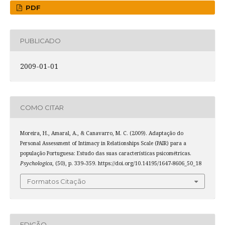
PDF
PUBLICADO
2009-01-01
COMO CITAR
Moreira, H., Amaral, A., & Canavarro, M. C. (2009). Adaptação do
Personal Assessment of Intimacy in Relationships Scale (PAIR) para a
população Portuguesa: Estudo das suas características psicométricas.
Psychologica
, (50), p. 339–359. https://doi.org/10.14195/1647-8606_50_18
Formatos Citação
EDIÇÃO