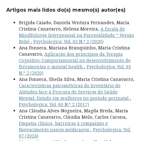
Artigos mais lidos do(s) mesmo(s) autor(es)
Brígida Caiado, Daniela Ventura Fernandes, Maria
Cristina Canavarro, Helena Moreira,
A Escala de
Mindfulness Interpessoal na Parentalidade “ Versão
Bebé
,
Psychologica: Vol. 63 N.º 2 (2020)
Ana Fonseca, Mariana Branquinho, Maria Cristina
Canavarro,
Aplicação dos princípios da Terapia
Cognitivo-Comportamental no desenvolvimento de
ferramentas e-mental health
,
Psychologica: Vol. 63
N.º 2 (2020)
Ana Fonseca, Sheila Silva, Maria Cristina Canavarro,
Características psicométricas do Inventário de
Atitudes face à Procura de Serviços de Saúde
Mental: Estudo em mulheres no período perinatal
,
Psychologica: Vol. 60 N.º 2 (2017)
Ana Cláudia Alves-Nogueira, Magda Breda, Maria
Cristina Canavarro, Cláudia Melo, Carlos Carona,
Empatia clínica, barreiras à compaixão e
florescimento nas/os médicas/os
,
Psychologica: Vol.
67 (2024)