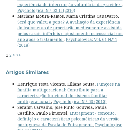
experiência de interrupção voluntária da gravidez
,
Psychologica: N.º 52-II (2010)
Mariana Moura-Ramos, Maria Cristina Canavarro,
Será que valeu a pena? A avaliação da experiência
do tratamento de procriação medicamente assistida
pelos casais inférteis e ajustamento psicossocial um
ano após o tratamento
,
Psychologica: Vol. 61 N.º 1
(2018)
1
2
>
>>
Artigos Similares
Henrique Testa Vicente, Liliana Sousa,
Funções na
família multigeracional: Contributo para a
caracterização funcional do sistema familiar
multigeracional
,
Psychologica: N.º 53 (2010)
Serafim Carvalho, José Pinto-Gouveia, Paula
Castilho, Paulo Pimentel,
Entrapment - conceito,
definição e características psicométricas da versão
portuguesa da Escala de Entrapment
,
Psychologica: