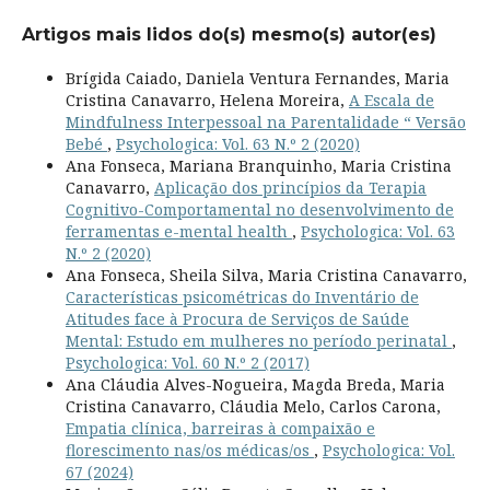
Artigos mais lidos do(s) mesmo(s) autor(es)
Brígida Caiado, Daniela Ventura Fernandes, Maria
Cristina Canavarro, Helena Moreira,
A Escala de
Mindfulness Interpessoal na Parentalidade “ Versão
Bebé
,
Psychologica: Vol. 63 N.º 2 (2020)
Ana Fonseca, Mariana Branquinho, Maria Cristina
Canavarro,
Aplicação dos princípios da Terapia
Cognitivo-Comportamental no desenvolvimento de
ferramentas e-mental health
,
Psychologica: Vol. 63
N.º 2 (2020)
Ana Fonseca, Sheila Silva, Maria Cristina Canavarro,
Características psicométricas do Inventário de
Atitudes face à Procura de Serviços de Saúde
Mental: Estudo em mulheres no período perinatal
,
Psychologica: Vol. 60 N.º 2 (2017)
Ana Cláudia Alves-Nogueira, Magda Breda, Maria
Cristina Canavarro, Cláudia Melo, Carlos Carona,
Empatia clínica, barreiras à compaixão e
florescimento nas/os médicas/os
,
Psychologica: Vol.
67 (2024)