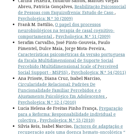
Carina Teixeira, Eduardo Santos, Manuel Viegas
Abreu, Patrícia Gonçalves,
Reabilitação Psicossocial
de Pessoas com Esquizofrenia: Estudo de Caso
,
Psychologica: N.º 50 (2009)
Frank M. Dattilio,
O papel dos processos
neurobiológicos na terapia de casal cognitivo-
comportamental
,
Psychologica: N.º 51 (2009)
Serafim Carvalho, José Pinto-Gouveia, Paulo
Pimentel, Dulce Maia, Jorge Mota-Pereira,
Características psicométricas da versão portuguesa
da Escala Multidimensional de Suporte Social
Percebido (Multidimensional Scale of Perceived
Social Support - MSPSS)
,
Psychologica: N.º 54 (2011)
Ana Prioste, Diana Cruz, Isabel Narciso,
Circularidade Relacional: Padrões De
Funcionalidade Familiar Percebidos e o
Ajustamento Psicológico Em Adolescentes
,
Psychologica: N.º 52-I (2010)
Lucia Helena de Freitas Pinho França,
Preparação
para a Reforma: Responsabilidade individual e
colectiva
,
Psychologica: N.º 53 (2010)
Sílvia Reis, Isabel Narciso,
Factores de adaptação e
recuperação após uma doença hemato-oncológica “