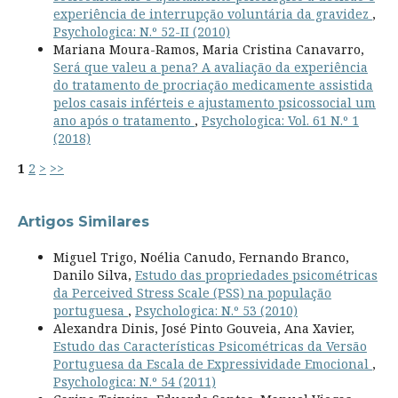
experiência de interrupção voluntária da gravidez
,
Psychologica: N.º 52-II (2010)
Mariana Moura-Ramos, Maria Cristina Canavarro,
Será que valeu a pena? A avaliação da experiência
do tratamento de procriação medicamente assistida
pelos casais inférteis e ajustamento psicossocial um
ano após o tratamento
,
Psychologica: Vol. 61 N.º 1
(2018)
1
2
>
>>
Artigos Similares
Miguel Trigo, Noélia Canudo, Fernando Branco,
Danilo Silva,
Estudo das propriedades psicométricas
da Perceived Stress Scale (PSS) na população
portuguesa
,
Psychologica: N.º 53 (2010)
Alexandra Dinis, José Pinto Gouveia, Ana Xavier,
Estudo das Características Psicométricas da Versão
Portuguesa da Escala de Expressividade Emocional
,
Psychologica: N.º 54 (2011)