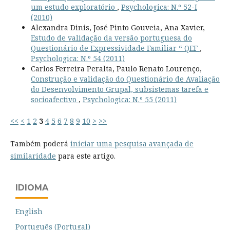
um estudo exploratório
,
Psychologica: N.º 52-I
(2010)
Alexandra Dinis, José Pinto Gouveia, Ana Xavier,
Estudo de validação da versão portuguesa do
Questionário de Expressividade Familiar “ QEF
,
Psychologica: N.º 54 (2011)
Carlos Ferreira Peralta, Paulo Renato Lourenço,
Construção e validação do Questionário de Avaliação
do Desenvolvimento Grupal, subsistemas tarefa e
socioafectivo
,
Psychologica: N.º 55 (2011)
<<
<
1
2
3
4
5
6
7
8
9
10
>
>>
Também poderá
iniciar uma pesquisa avançada de
similaridade
para este artigo.
IDIOMA
English
Português (Portugal)