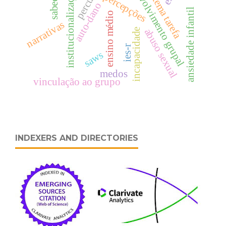
subsistema tarefa
desenvolvimento grupal
percursos
institucionalização
percepções
auto-dano
ansiedade infantil
ensino médio
narrativas
incapacidade
abuso sexual
ies-r
saws
medos
vinculação ao grupo
INDEXERS AND DIRECTORIES