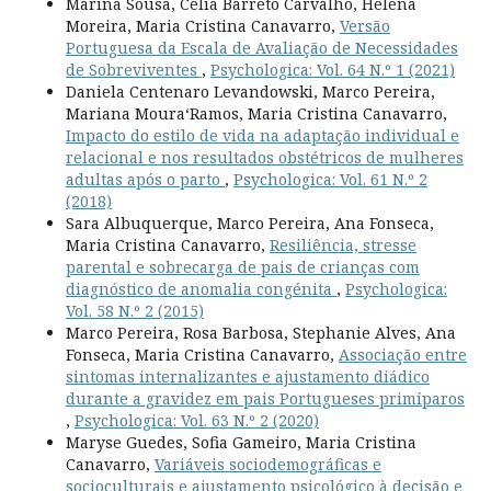
Marina Sousa, Célia Barreto Carvalho, Helena
Moreira, Maria Cristina Canavarro,
Versão
Portuguesa da Escala de Avaliação de Necessidades
de Sobreviventes
,
Psychologica: Vol. 64 N.º 1 (2021)
Daniela Centenaro Levandowski, Marco Pereira,
Mariana Moura­‘Ramos, Maria Cristina Canavarro,
Impacto do estilo de vida na adaptação individual e
relacional e nos resultados obstétricos de mulheres
adultas após o parto
,
Psychologica: Vol. 61 N.º 2
(2018)
Sara Albuquerque, Marco Pereira, Ana Fonseca,
Maria Cristina Canavarro,
Resiliência, stresse
parental e sobrecarga de pais de crianças com
diagnóstico de anomalia congénita
,
Psychologica:
Vol. 58 N.º 2 (2015)
Marco Pereira, Rosa Barbosa, Stephanie Alves, Ana
Fonseca, Maria Cristina Canavarro,
Associação entre
sintomas internalizantes e ajustamento diádico
durante a gravidez em pais Portugueses primíparos
,
Psychologica: Vol. 63 N.º 2 (2020)
Maryse Guedes, Sofia Gameiro, Maria Cristina
Canavarro,
Variáveis sociodemográficas e
socioculturais e ajustamento psicológico à decisão e