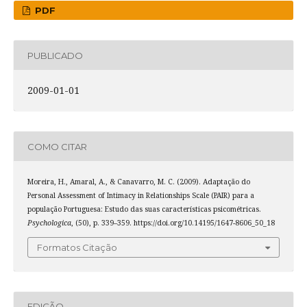
PDF
PUBLICADO
2009-01-01
COMO CITAR
Moreira, H., Amaral, A., & Canavarro, M. C. (2009). Adaptação do
Personal Assessment of Intimacy in Relationships Scale (PAIR) para a
população Portuguesa: Estudo das suas características psicométricas.
Psychologica
, (50), p. 339–359. https://doi.org/10.14195/1647-8606_50_18
Formatos Citação
EDIÇÃO