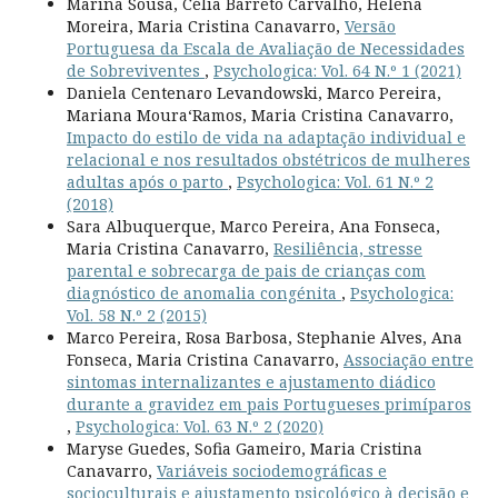
Marina Sousa, Célia Barreto Carvalho, Helena
Moreira, Maria Cristina Canavarro,
Versão
Portuguesa da Escala de Avaliação de Necessidades
de Sobreviventes
,
Psychologica: Vol. 64 N.º 1 (2021)
Daniela Centenaro Levandowski, Marco Pereira,
Mariana Moura­‘Ramos, Maria Cristina Canavarro,
Impacto do estilo de vida na adaptação individual e
relacional e nos resultados obstétricos de mulheres
adultas após o parto
,
Psychologica: Vol. 61 N.º 2
(2018)
Sara Albuquerque, Marco Pereira, Ana Fonseca,
Maria Cristina Canavarro,
Resiliência, stresse
parental e sobrecarga de pais de crianças com
diagnóstico de anomalia congénita
,
Psychologica:
Vol. 58 N.º 2 (2015)
Marco Pereira, Rosa Barbosa, Stephanie Alves, Ana
Fonseca, Maria Cristina Canavarro,
Associação entre
sintomas internalizantes e ajustamento diádico
durante a gravidez em pais Portugueses primíparos
,
Psychologica: Vol. 63 N.º 2 (2020)
Maryse Guedes, Sofia Gameiro, Maria Cristina
Canavarro,
Variáveis sociodemográficas e
socioculturais e ajustamento psicológico à decisão e