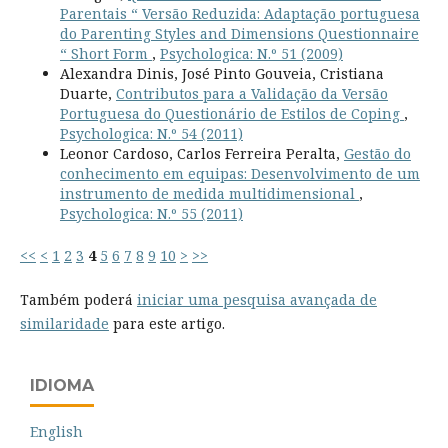
Parentais “ Versão Reduzida: Adaptação portuguesa
do Parenting Styles and Dimensions Questionnaire
“ Short Form
,
Psychologica: N.º 51 (2009)
Alexandra Dinis, José Pinto Gouveia, Cristiana
Duarte,
Contributos para a Validação da Versão
Portuguesa do Questionário de Estilos de Coping
,
Psychologica: N.º 54 (2011)
Leonor Cardoso, Carlos Ferreira Peralta,
Gestão do
conhecimento em equipas: Desenvolvimento de um
instrumento de medida multidimensional
,
Psychologica: N.º 55 (2011)
<<
<
1
2
3
4
5
6
7
8
9
10
>
>>
Também poderá
iniciar uma pesquisa avançada de
similaridade
para este artigo.
IDIOMA
English