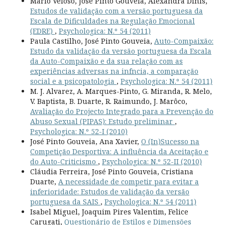
Mário Veloso, José Pinto Gouveia, Alexandra Dinis,
Estudos de validação com a versão portuguesa da
Escala de Dificuldades na Regulação Emocional
(EDRE)
,
Psychologica: N.º 54 (2011)
Paula Castilho, José Pinto Gouveia,
Auto-Compaixão:
Estudo da validação da versão portuguesa da Escala
da Auto-Compaixão e da sua relação com as
experiências adversas na infncia, a comparação
social e a psicopatologia
,
Psychologica: N.º 54 (2011)
M. J. Alvarez, A. Marques-Pinto, G. Miranda, R. Melo,
V. Baptista, B. Duarte, R. Raimundo, J. Marôco,
Avaliação do Projecto Integrado para a Prevenção do
Abuso Sexual (PIPAS): Estudo preliminar
,
Psychologica: N.º 52-I (2010)
José Pinto Gouveia, Ana Xavier,
O (In)Sucesso na
Competição Desportiva: A influência da Aceitação e
do Auto-Criticismo
,
Psychologica: N.º 52-II (2010)
Cláudia Ferreira, José Pinto Gouveia, Cristiana
Duarte,
A necessidade de competir para evitar a
inferioridade: Estudos de validação da versão
portuguesa da SAIS
,
Psychologica: N.º 54 (2011)
Isabel Miguel, Joaquim Pires Valentim, Felice
Carugati,
Questionário de Estilos e Dimensões