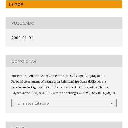
PDF
PUBLICADO
2009-01-01
COMO CITAR
Moreira, H., Amaral, A., & Canavarro, M. C. (2009). Adaptação do
Personal Assessment of Intimacy in Relationships Scale (PAIR) para a
população Portuguesa: Estudo das suas características psicométricas.
Psychologica
, (50), p. 339–359. https://doi.org/10.14195/1647-8606_50_18
Formatos Citação
EDIÇÃO