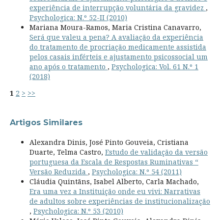
experiência de interrupção voluntária da gravidez
,
Psychologica: N.º 52-II (2010)
Mariana Moura-Ramos, Maria Cristina Canavarro,
Será que valeu a pena? A avaliação da experiência
do tratamento de procriação medicamente assistida
pelos casais inférteis e ajustamento psicossocial um
ano após o tratamento
,
Psychologica: Vol. 61 N.º 1
(2018)
1
2
>
>>
Artigos Similares
Alexandra Dinis, José Pinto Gouveia, Cristiana
Duarte, Telma Castro,
Estudo de validação da versão
portuguesa da Escala de Respostas Ruminativas “
Versão Reduzida
,
Psychologica: N.º 54 (2011)
Cláudia Quintãns, Isabel Alberto, Carla Machado,
Era uma vez a Instituição onde eu vivi: Narrativas
de adultos sobre experiências de institucionalização
,
Psychologica: N.º 53 (2010)