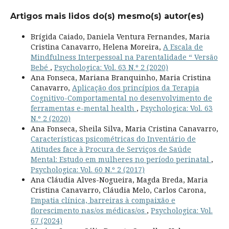
Artigos mais lidos do(s) mesmo(s) autor(es)
Brígida Caiado, Daniela Ventura Fernandes, Maria
Cristina Canavarro, Helena Moreira,
A Escala de
Mindfulness Interpessoal na Parentalidade “ Versão
Bebé
,
Psychologica: Vol. 63 N.º 2 (2020)
Ana Fonseca, Mariana Branquinho, Maria Cristina
Canavarro,
Aplicação dos princípios da Terapia
Cognitivo-Comportamental no desenvolvimento de
ferramentas e-mental health
,
Psychologica: Vol. 63
N.º 2 (2020)
Ana Fonseca, Sheila Silva, Maria Cristina Canavarro,
Características psicométricas do Inventário de
Atitudes face à Procura de Serviços de Saúde
Mental: Estudo em mulheres no período perinatal
,
Psychologica: Vol. 60 N.º 2 (2017)
Ana Cláudia Alves-Nogueira, Magda Breda, Maria
Cristina Canavarro, Cláudia Melo, Carlos Carona,
Empatia clínica, barreiras à compaixão e
florescimento nas/os médicas/os
,
Psychologica: Vol.
67 (2024)