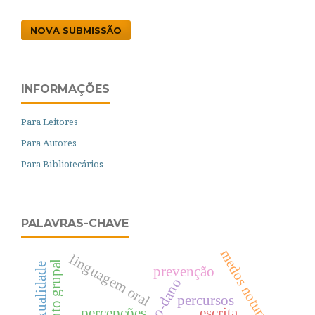
NOVA SUBMISSÃO
INFORMAÇÕES
Para Leitores
Para Autores
Para Bibliotecários
PALAVRAS-CHAVE
medos noturnos
linguagem oral
prevenção
auto-dano
percursos
percepções
escrita