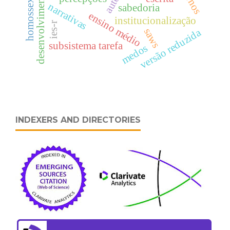
desenvolvimento grupal
homossexualidade
narrativas
sabedoria
ensino médio
institucionalização
ies-r
saws
versão reduzida
subsistema tarefa
medos
INDEXERS AND DIRECTORIES