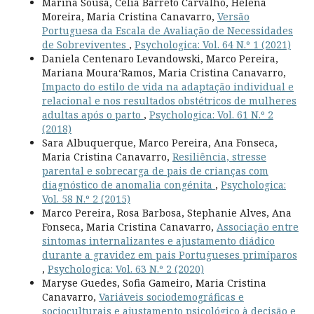
Marina Sousa, Célia Barreto Carvalho, Helena
Moreira, Maria Cristina Canavarro,
Versão
Portuguesa da Escala de Avaliação de Necessidades
de Sobreviventes
,
Psychologica: Vol. 64 N.º 1 (2021)
Daniela Centenaro Levandowski, Marco Pereira,
Mariana Moura­‘Ramos, Maria Cristina Canavarro,
Impacto do estilo de vida na adaptação individual e
relacional e nos resultados obstétricos de mulheres
adultas após o parto
,
Psychologica: Vol. 61 N.º 2
(2018)
Sara Albuquerque, Marco Pereira, Ana Fonseca,
Maria Cristina Canavarro,
Resiliência, stresse
parental e sobrecarga de pais de crianças com
diagnóstico de anomalia congénita
,
Psychologica:
Vol. 58 N.º 2 (2015)
Marco Pereira, Rosa Barbosa, Stephanie Alves, Ana
Fonseca, Maria Cristina Canavarro,
Associação entre
sintomas internalizantes e ajustamento diádico
durante a gravidez em pais Portugueses primíparos
,
Psychologica: Vol. 63 N.º 2 (2020)
Maryse Guedes, Sofia Gameiro, Maria Cristina
Canavarro,
Variáveis sociodemográficas e
socioculturais e ajustamento psicológico à decisão e