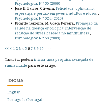
Psychologica: N.º 50 (2009)
José H. Barros-Oliveira,
Felicidade, optimismo,
esperança e perdão em jovens, adultos e idosos
,
Psychologica: N.º 52-I (2010)
Ricardo Teixeira, M. Graça Pereira,
Promoção da
saúde na doença oncológica: Intervenção de
redução do stress baseada no mindfulness
,
Psychologica: N.º 50 (2009)
<<
<
1
2
3
4
5
6
7
8
9
10
>
>>
Também poderá
iniciar uma pesquisa avançada de
similaridade
para este artigo.
IDIOMA
English
Português (Portugal)