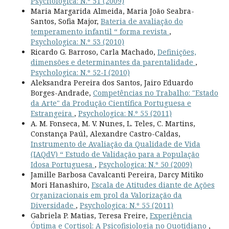
Psychologica: N.º 51 (2009)
Maria Margarida Almeida, Maria João Seabra-
Santos, Sofia Major,
Bateria de avaliação do
temperamento infantil “ forma revista
,
Psychologica: N.º 53 (2010)
Ricardo G. Barroso, Carla Machado,
Definições,
dimensões e determinantes da parentalidade
,
Psychologica: N.º 52-I (2010)
Aleksandra Pereira dos Santos, Jairo Eduardo
Borges-Andrade,
Competências no Trabalho: "Estado
da Arte" da Produção Científica Portuguesa e
Estrangeira
,
Psychologica: N.º 55 (2011)
A. M. Fonseca, M. V. Nunes, L. Teles, C. Martins,
Constança Paúl, Alexandre Castro-Caldas,
Instrumento de Avaliação da Qualidade de Vida
(IAQdV) “ Estudo de Validação para a População
Idosa Portuguesa
,
Psychologica: N.º 50 (2009)
Jamille Barbosa Cavalcanti Pereira, Darcy Mitiko
Mori Hanashiro,
Escala de Atitudes diante de Ações
Organizacionais em prol da Valorização da
Diversidade
,
Psychologica: N.º 55 (2011)
Gabriela P. Matias, Teresa Freire,
Experiência
Óptima e Cortisol: A Psicofisiologia no Quotidiano
,