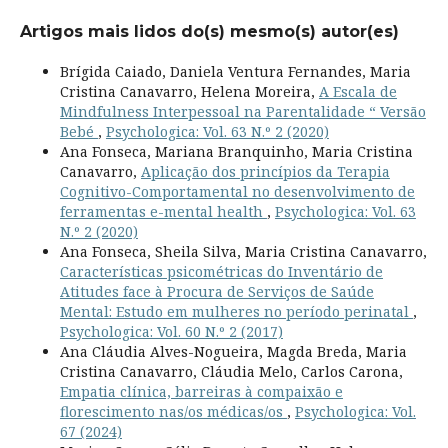
Artigos mais lidos do(s) mesmo(s) autor(es)
Brígida Caiado, Daniela Ventura Fernandes, Maria
Cristina Canavarro, Helena Moreira,
A Escala de
Mindfulness Interpessoal na Parentalidade “ Versão
Bebé
,
Psychologica: Vol. 63 N.º 2 (2020)
Ana Fonseca, Mariana Branquinho, Maria Cristina
Canavarro,
Aplicação dos princípios da Terapia
Cognitivo-Comportamental no desenvolvimento de
ferramentas e-mental health
,
Psychologica: Vol. 63
N.º 2 (2020)
Ana Fonseca, Sheila Silva, Maria Cristina Canavarro,
Características psicométricas do Inventário de
Atitudes face à Procura de Serviços de Saúde
Mental: Estudo em mulheres no período perinatal
,
Psychologica: Vol. 60 N.º 2 (2017)
Ana Cláudia Alves-Nogueira, Magda Breda, Maria
Cristina Canavarro, Cláudia Melo, Carlos Carona,
Empatia clínica, barreiras à compaixão e
florescimento nas/os médicas/os
,
Psychologica: Vol.
67 (2024)