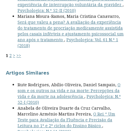
experiência de interrupção voluntária da gravidez
,
Psychologica: N.º 52-II (2010)
Mariana Moura-Ramos, Maria Cristina Canavarro,
Será que valeu a pena? A avaliação da experiência
do tratamento de procriação medicamente assistida
pelos casais inférteis e ajustamento psicossocial um
ano após o tratamento
,
Psychologica: Vol. 61 N.º 1
(2018)
1
2
>
>>
Artigos Similares
Rute Rodrigues, Abílio Oliveira, Daniel Sampaio,
O
som e os outros na vida e na morte: Percepções da
vida e da morte na adolescência
,
Psychologica: N.º
52-I (2010)
Anabela de Oliveira Duarte da Cruz Carvalho,
Marcelino Arménio Martins Pereira,
O Rei “ Um
Teste para Avaliação da Fluência e Precisão da
Leitura no 1º e 2º ciclos do Ensino Básico
,