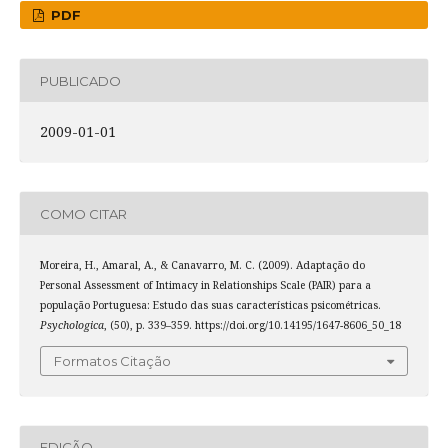
PDF
PUBLICADO
2009-01-01
COMO CITAR
Moreira, H., Amaral, A., & Canavarro, M. C. (2009). Adaptação do
Personal Assessment of Intimacy in Relationships Scale (PAIR) para a
população Portuguesa: Estudo das suas características psicométricas.
Psychologica
, (50), p. 339–359. https://doi.org/10.14195/1647-8606_50_18
Formatos Citação
EDIÇÃO