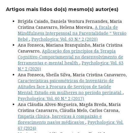
Artigos mais lidos do(s) mesmo(s) autor(es)
Brígida Caiado, Daniela Ventura Fernandes, Maria
Cristina Canavarro, Helena Moreira,
A Escala de
Mindfulness Interpessoal na Parentalidade “ Versão
Bebé
,
Psychologica: Vol. 63 N.º 2 (2020)
Ana Fonseca, Mariana Branquinho, Maria Cristina
Canavarro,
Aplicação dos princípios da Terapia
Cognitivo-Comportamental no desenvolvimento de
ferramentas e-mental health
,
Psychologica: Vol. 63
N.º 2 (2020)
Ana Fonseca, Sheila Silva, Maria Cristina Canavarro,
Características psicométricas do Inventário de
Atitudes face à Procura de Serviços de Saúde
Mental: Estudo em mulheres no período perinatal
,
Psychologica: Vol. 60 N.º 2 (2017)
Ana Cláudia Alves-Nogueira, Magda Breda, Maria
Cristina Canavarro, Cláudia Melo, Carlos Carona,
Empatia clínica, barreiras à compaixão e
florescimento nas/os médicas/os
,
Psychologica: Vol.
67 (2024)