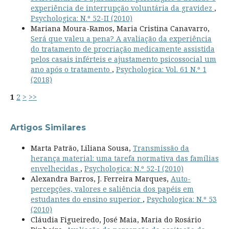
experiência de interrupção voluntária da gravidez
,
Psychologica: N.º 52-II (2010)
Mariana Moura-Ramos, Maria Cristina Canavarro,
Será que valeu a pena? A avaliação da experiência
do tratamento de procriação medicamente assistida
pelos casais inférteis e ajustamento psicossocial um
ano após o tratamento
,
Psychologica: Vol. 61 N.º 1
(2018)
1
2
>
>>
Artigos Similares
Marta Patrão, Liliana Sousa,
Transmissão da
herança material: uma tarefa normativa das famílias
envelhecidas
,
Psychologica: N.º 52-I (2010)
Alexandra Barros, J. Ferreira Marques,
Auto-
percepções, valores e saliência dos papéis em
estudantes do ensino superior
,
Psychologica: N.º 53
(2010)
Cláudia Figueiredo, José Maia, Maria do Rosário