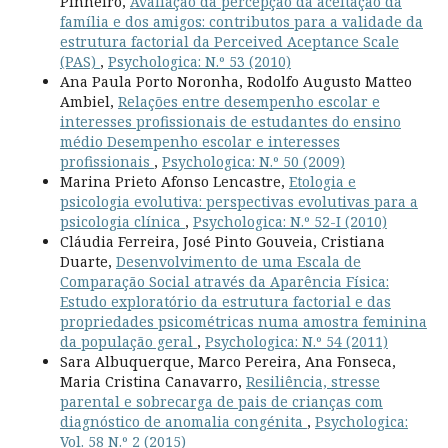
Pinheiro,
Avaliação da percepção da aceitação da
família e dos amigos: contributos para a validade da
estrutura factorial da Perceived Aceptance Scale
(PAS)
,
Psychologica: N.º 53 (2010)
Ana Paula Porto Noronha, Rodolfo Augusto Matteo
Ambiel,
Relações entre desempenho escolar e
interesses profissionais de estudantes do ensino
médio Desempenho escolar e interesses
profissionais
,
Psychologica: N.º 50 (2009)
Marina Prieto Afonso Lencastre,
Etologia e
psicologia evolutiva: perspectivas evolutivas para a
psicologia clínica
,
Psychologica: N.º 52-I (2010)
Cláudia Ferreira, José Pinto Gouveia, Cristiana
Duarte,
Desenvolvimento de uma Escala de
Comparação Social através da Aparência Física:
Estudo exploratório da estrutura factorial e das
propriedades psicométricas numa amostra feminina
da população geral
,
Psychologica: N.º 54 (2011)
Sara Albuquerque, Marco Pereira, Ana Fonseca,
Maria Cristina Canavarro,
Resiliência, stresse
parental e sobrecarga de pais de crianças com
diagnóstico de anomalia congénita
,
Psychologica:
Vol. 58 N.º 2 (2015)