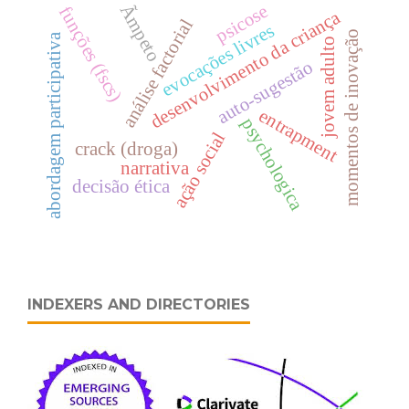
psicose
Ãmpeto
funções (fscs)
desenvolvimento da criança
análise factorial
evocações livres
momentos de inovação
abordagem participativa
jovem adulto
auto-sugestão
entrapment
psychologica
ação social
crack (droga)
narrativa
decisão ética
INDEXERS AND DIRECTORIES