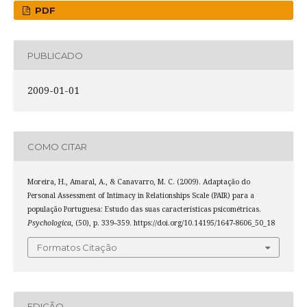
PDF
PUBLICADO
2009-01-01
COMO CITAR
Moreira, H., Amaral, A., & Canavarro, M. C. (2009). Adaptação do
Personal Assessment of Intimacy in Relationships Scale (PAIR) para a
população Portuguesa: Estudo das suas características psicométricas.
Psychologica
, (50), p. 339–359. https://doi.org/10.14195/1647-8606_50_18
Formatos Citação
EDIÇÃO