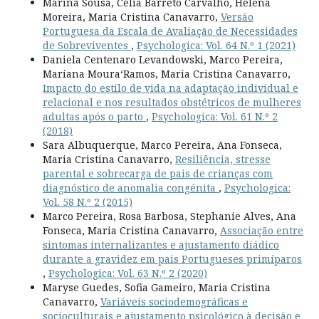
Marina Sousa, Célia Barreto Carvalho, Helena
Moreira, Maria Cristina Canavarro,
Versão
Portuguesa da Escala de Avaliação de Necessidades
de Sobreviventes
,
Psychologica: Vol. 64 N.º 1 (2021)
Daniela Centenaro Levandowski, Marco Pereira,
Mariana Moura­‘Ramos, Maria Cristina Canavarro,
Impacto do estilo de vida na adaptação individual e
relacional e nos resultados obstétricos de mulheres
adultas após o parto
,
Psychologica: Vol. 61 N.º 2
(2018)
Sara Albuquerque, Marco Pereira, Ana Fonseca,
Maria Cristina Canavarro,
Resiliência, stresse
parental e sobrecarga de pais de crianças com
diagnóstico de anomalia congénita
,
Psychologica:
Vol. 58 N.º 2 (2015)
Marco Pereira, Rosa Barbosa, Stephanie Alves, Ana
Fonseca, Maria Cristina Canavarro,
Associação entre
sintomas internalizantes e ajustamento diádico
durante a gravidez em pais Portugueses primíparos
,
Psychologica: Vol. 63 N.º 2 (2020)
Maryse Guedes, Sofia Gameiro, Maria Cristina
Canavarro,
Variáveis sociodemográficas e
socioculturais e ajustamento psicológico à decisão e