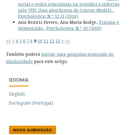
social e redes relacionais na gravidez e infecção
pelo VIH: Uma abordagem do Convoy Model1
,
Psychologica: N.º 52-II (2010)
Ana Beatriz Favero, Ana Maria Rudge,
Trauma e
desmentido
,
Psychologica: N.º 50 (2009)
<<
<
4
5
6
7
8
9
10
11
12
13
>
>>
Também poderá
iniciar uma pesquisa avançada de
similaridade
para este artigo.
IDIOMA
English
Português (Portugal)
NOVA SUBMISSÃO