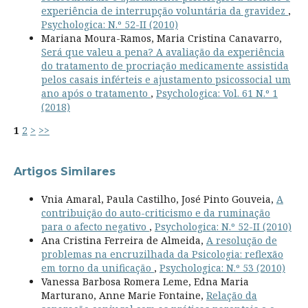
experiência de interrupção voluntária da gravidez
,
Psychologica: N.º 52-II (2010)
Mariana Moura-Ramos, Maria Cristina Canavarro,
Será que valeu a pena? A avaliação da experiência
do tratamento de procriação medicamente assistida
pelos casais inférteis e ajustamento psicossocial um
ano após o tratamento
,
Psychologica: Vol. 61 N.º 1
(2018)
1
2
>
>>
Artigos Similares
Vnia Amaral, Paula Castilho, José Pinto Gouveia,
A
contribuição do auto-criticismo e da ruminação
para o afecto negativo
,
Psychologica: N.º 52-II (2010)
Ana Cristina Ferreira de Almeida,
A resolução de
problemas na encruzilhada da Psicologia: reflexão
em torno da unificação
,
Psychologica: N.º 53 (2010)
Vanessa Barbosa Romera Leme, Edna Maria
Marturano, Anne Marie Fontaine,
Relação da