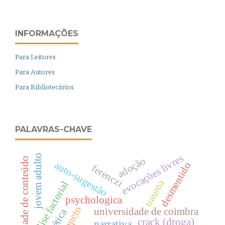
INFORMAÇÕES
Para Leitores
Para Autores
Para Bibliotecários
PALAVRAS-CHAVE
evocações livres
jovem adulto
adoção
validade de conteúdo
auto-sugestão
desmentido
ferenczi
trauma
análise factorial
psychologica
Ãmpeto
universidade de coimbra
crack (droga)
narrativa