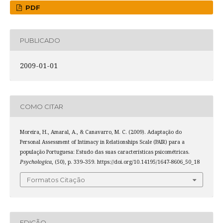
PDF
PUBLICADO
2009-01-01
COMO CITAR
Moreira, H., Amaral, A., & Canavarro, M. C. (2009). Adaptação do
Personal Assessment of Intimacy in Relationships Scale (PAIR) para a
população Portuguesa: Estudo das suas características psicométricas.
Psychologica
, (50), p. 339–359. https://doi.org/10.14195/1647-8606_50_18
Formatos Citação
EDIÇÃO