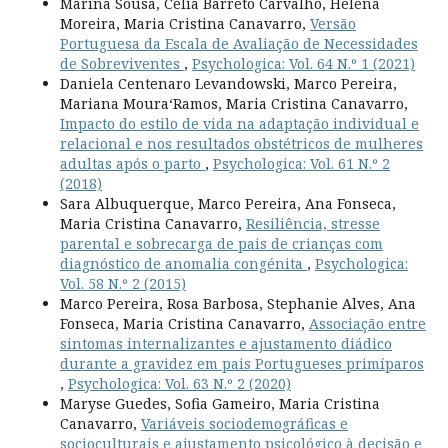
Marina Sousa, Célia Barreto Carvalho, Helena
Moreira, Maria Cristina Canavarro,
Versão
Portuguesa da Escala de Avaliação de Necessidades
de Sobreviventes
,
Psychologica: Vol. 64 N.º 1 (2021)
Daniela Centenaro Levandowski, Marco Pereira,
Mariana Moura­‘Ramos, Maria Cristina Canavarro,
Impacto do estilo de vida na adaptação individual e
relacional e nos resultados obstétricos de mulheres
adultas após o parto
,
Psychologica: Vol. 61 N.º 2
(2018)
Sara Albuquerque, Marco Pereira, Ana Fonseca,
Maria Cristina Canavarro,
Resiliência, stresse
parental e sobrecarga de pais de crianças com
diagnóstico de anomalia congénita
,
Psychologica:
Vol. 58 N.º 2 (2015)
Marco Pereira, Rosa Barbosa, Stephanie Alves, Ana
Fonseca, Maria Cristina Canavarro,
Associação entre
sintomas internalizantes e ajustamento diádico
durante a gravidez em pais Portugueses primíparos
,
Psychologica: Vol. 63 N.º 2 (2020)
Maryse Guedes, Sofia Gameiro, Maria Cristina
Canavarro,
Variáveis sociodemográficas e
socioculturais e ajustamento psicológico à decisão e