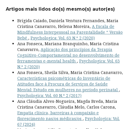
Artigos mais lidos do(s) mesmo(s) autor(es)
Brígida Caiado, Daniela Ventura Fernandes, Maria
Cristina Canavarro, Helena Moreira,
A Escala de
Mindfulness Interpessoal na Parentalidade “ Versão
Bebé
,
Psychologica: Vol. 63 N.º 2 (2020)
Ana Fonseca, Mariana Branquinho, Maria Cristina
Canavarro,
Aplicação dos princípios da Terapia
Cognitivo-Comportamental no desenvolvimento de
ferramentas e-mental health
,
Psychologica: Vol. 63
N.º 2 (2020)
Ana Fonseca, Sheila Silva, Maria Cristina Canavarro,
Características psicométricas do Inventário de
Atitudes face à Procura de Serviços de Saúde
Mental: Estudo em mulheres no período perinatal
,
Psychologica: Vol. 60 N.º 2 (2017)
Ana Cláudia Alves-Nogueira, Magda Breda, Maria
Cristina Canavarro, Cláudia Melo, Carlos Carona,
Empatia clínica, barreiras à compaixão e
florescimento nas/os médicas/os
,
Psychologica: Vol.
67 (2024)