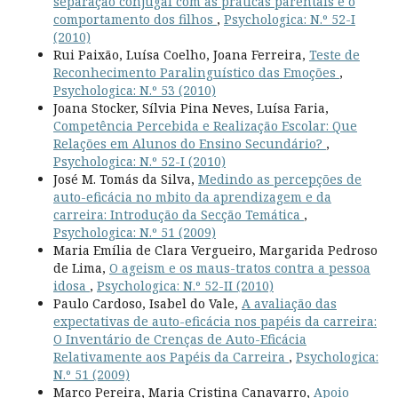
separação conjugal com as práticas parentais e o
comportamento dos filhos
,
Psychologica: N.º 52-I
(2010)
Rui Paixão, Luísa Coelho, Joana Ferreira,
Teste de
Reconhecimento Paralinguístico das Emoções
,
Psychologica: N.º 53 (2010)
Joana Stocker, Sílvia Pina Neves, Luísa Faria,
Competência Percebida e Realização Escolar: Que
Relações em Alunos do Ensino Secundário?
,
Psychologica: N.º 52-I (2010)
José M. Tomás da Silva,
Medindo as percepções de
auto-eficácia no mbito da aprendizagem e da
carreira: Introdução da Secção Temática
,
Psychologica: N.º 51 (2009)
Maria Emília de Clara Vergueiro, Margarida Pedroso
de Lima,
O ageism e os maus-tratos contra a pessoa
idosa
,
Psychologica: N.º 52-II (2010)
Paulo Cardoso, Isabel do Vale,
A avaliação das
expectativas de auto-eficácia nos papéis da carreira:
O Inventário de Crenças de Auto-Eficácia
Relativamente aos Papéis da Carreira
,
Psychologica:
N.º 51 (2009)
Marco Pereira, Maria Cristina Canavarro,
Apoio