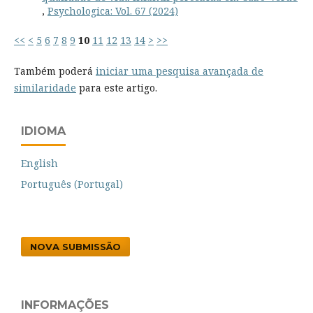
,
Psychologica: Vol. 67 (2024)
<<
<
5
6
7
8
9
10
11
12
13
14
>
>>
Também poderá
iniciar uma pesquisa avançada de
similaridade
para este artigo.
IDIOMA
English
Português (Portugal)
NOVA SUBMISSÃO
INFORMAÇÕES