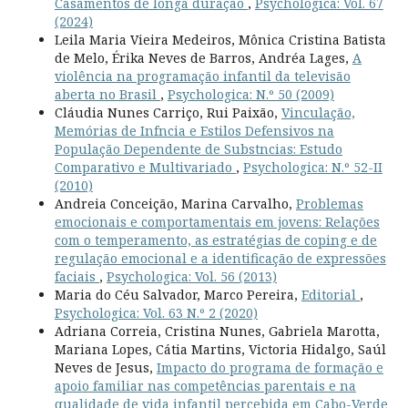
Casamentos de longa duração
,
Psychologica: Vol. 67
(2024)
Leila Maria Vieira Medeiros, Mônica Cristina Batista
de Melo, Érika Neves de Barros, Andréa Lages,
A
violência na programação infantil da televisão
aberta no Brasil
,
Psychologica: N.º 50 (2009)
Cláudia Nunes Carriço, Rui Paixão,
Vinculação,
Memórias de Infncia e Estilos Defensivos na
População Dependente de Substncias: Estudo
Comparativo e Multivariado
,
Psychologica: N.º 52-II
(2010)
Andreia Conceição, Marina Carvalho,
Problemas
emocionais e comportamentais em jovens: Relações
com o temperamento, as estratégias de coping e de
regulação emocional e a identificação de expressões
faciais
,
Psychologica: Vol. 56 (2013)
Maria do Céu Salvador, Marco Pereira,
Editorial
,
Psychologica: Vol. 63 N.º 2 (2020)
Adriana Correia, Cristina Nunes, Gabriela Marotta,
Mariana Lopes, Cátia Martins, Victoria Hidalgo, Saúl
Neves de Jesus,
Impacto do programa de formação e
apoio familiar nas competências parentais e na
qualidade de vida infantil percebida em Cabo-Verde