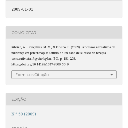
2009-01-01
COMO CITAR
Ribeiro, A., Gonçalves, M. M., & Ribeiro, E. (2009). Processos narrativos de
mudança em psicoterapia: Estudo de um caso de sucesso de terapia
construtivista.
Psychologica
, (50), p. 181–203.
https://doi.org/10.14195/1647-8606_50_9
Formatos Citação
EDIÇÃO
N.º 50 (2009)