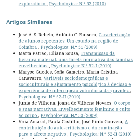
exploratório
,
Psychologica: N.º 53 (2010)
Artigos Similares
José A. S. Rebelo, António C. Fonseca,
Caracterização
de alunos repetentes: Um estudo na região de
Coimbra
,
Psychologica: N.º 51 (2009)
Marta Patrão, Liliana Sousa,
Transmissão da
herança material: uma tarefa normativa das famílias
envelhecidas
,
Psychologica: N.º 52-I (2010)
Maryse Guedes, Sofia Gameiro, Maria Cristina
Canavarro,
Variáveis sociodemográficas e
socioculturais e ajustamento psicológico à decisão e
experiência de interrupção voluntária da gravidez
,
Psychologica: N.º 52-II (2010)
Junia de Vilhena, Joana de Vilhena Novaes,
O corpo
e suas narrativas. Envelhecimento feminino e culto
ao corpo
,
Psychologica: N.º 50 (2009)
Vnia Amaral, Paula Castilho, José Pinto Gouveia,
A
contribuição do auto-criticismo e da ruminação
para o afecto negativo
,
Psychologica: N.º 52-II (2010)