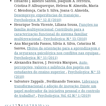
Eduardo J. Ribeiro Santos, Joaquim A. Ferreira,
Cristina P. Albuquerque, Helena N. Almeida, Maria
C. Mendonça, Carla S. Silva, Joana G. Almeida,
Desemprego: experiências de transição
,
Psychologica: N.º 52-II (2010)
Henrique Testa Vicente, Liliana Sousa,
Funções na
família multigeracional: Contributo para a
caracterização funcional do sistema familiar
multigeracional
,
Psychologica: N.º 53 (2010)
Ana Margarida Passos, Sílvia A. Silva, Catarina M.
Santos,
Efeitos da orientação para a aprendizagem e
da segurança psicológica nos conflitos nas equipas
,
Psychologica: N.º 55 (2011)
Alexandra Barros, J. Ferreira Marques,
Auto-
percepções, valores e saliência dos papéis em
estudantes do ensino superior
,
Psychologica: N.º 53
(2010)
Salvatore Zappalà , Ferdinando Toscano,
Liderança
transformacional e adoção de inovação: Existe um
papel moderador da iniciativa pessoal e do controlo
de trabalho?
,
Psychologica: Vol. 62 N.º 1 (2019)
<<
<
1
2
3
4
5
6
7
8
9
10
>
>>