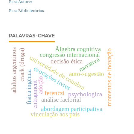
Para Autores
Para Bibliotecários
PALAVRAS-CHAVE
Ãlgebra cognitiva
adultos argentinos
crack (droga)
momentos de inovação
congresso internacional
universidade de coimbra
narrativa
decisão ética
evocações livres
física ingénua
auto-sugestão
adoção
entrapment
ferenczi
psychologica
análise factorial
abordagem participativa
vinculação aos pais