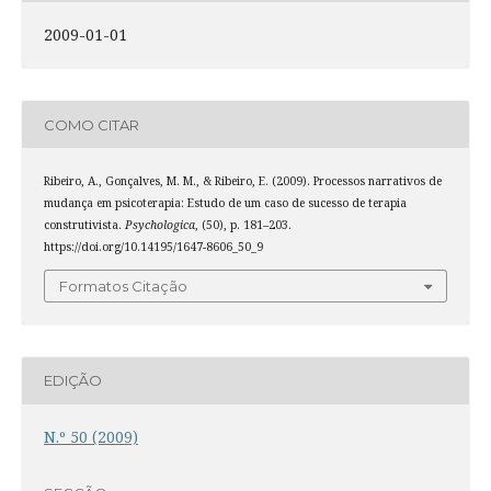
2009-01-01
COMO CITAR
Ribeiro, A., Gonçalves, M. M., & Ribeiro, E. (2009). Processos narrativos de
mudança em psicoterapia: Estudo de um caso de sucesso de terapia
construtivista.
Psychologica
, (50), p. 181–203.
https://doi.org/10.14195/1647-8606_50_9
Formatos Citação
EDIÇÃO
N.º 50 (2009)