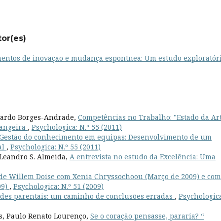
tor(es)
ntos de inovação e mudança espontnea: Um estudo exploratór
duardo Borges-Andrade,
Competências no Trabalho: "Estado da Ar
rangeira
,
Psychologica: N.º 55 (2011)
Gestão do conhecimento em equipas: Desenvolvimento de um
al
,
Psychologica: N.º 55 (2011)
, Leandro S. Almeida,
A entrevista no estudo da Excelência: Uma
de Willem Doise com Xenia Chryssochoou (Março de 2009) e com
09)
,
Psychologica: N.º 51 (2009)
ades parentais: um caminho de conclusões erradas
,
Psychologica
s, Paulo Renato Lourenço,
Se o coração pensasse, pararia? “