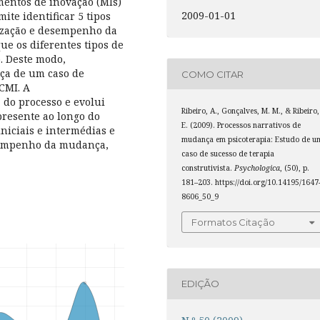
entos de inovação (MIs)
2009-01-01
ite identificar 5 tipos
alização e desempenho da
 os diferentes tipos de
. Deste modo,
ça de um caso de
COMO CITAR
SCMI. A
 do processo e evolui
Ribeiro, A., Gonçalves, M. M., & Ribeiro,
 presente ao longo do
E. (2009). Processos narrativos de
niciais e intermédias e
mudança em psicoterapia: Estudo de u
esempenho da mudança,
caso de sucesso de terapia
construtivista.
Psychologica
, (50), p.
181–203. https://doi.org/10.14195/1647
8606_50_9
Formatos Citação
EDIÇÃO