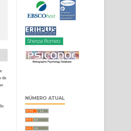
de
o de
ho
NÚMERO ATUAL
 do