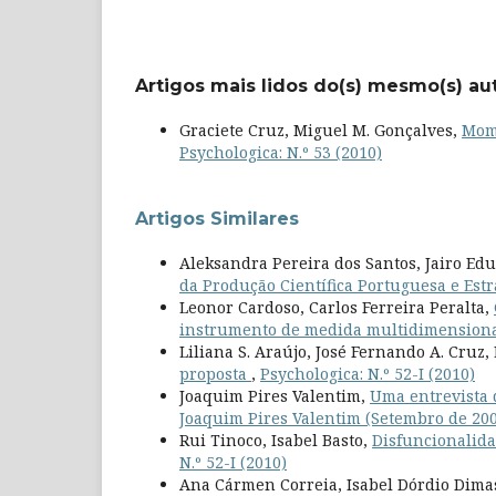
Artigos mais lidos do(s) mesmo(s) au
Graciete Cruz, Miguel M. Gonçalves,
Mome
Psychologica: N.º 53 (2010)
Artigos Similares
Aleksandra Pereira dos Santos, Jairo E
da Produção Científica Portuguesa e Est
Leonor Cardoso, Carlos Ferreira Peralta,
instrumento de medida multidimension
Liliana S. Araújo, José Fernando A. Cruz
proposta
,
Psychologica: N.º 52-I (2010)
Joaquim Pires Valentim,
Uma entrevista 
Joaquim Pires Valentim (Setembro de 20
Rui Tinoco, Isabel Basto,
Disfuncionalid
N.º 52-I (2010)
Ana Cármen Correia, Isabel Dórdio Dima