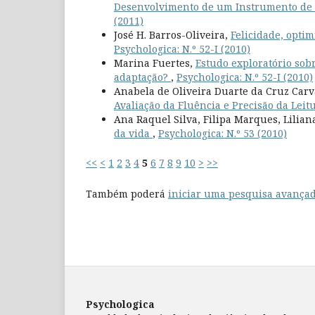
Desenvolvimento de um Instrumento de A
(2011)
José H. Barros-Oliveira,
Felicidade, opti
Psychologica: N.º 52-I (2010)
Marina Fuertes,
Estudo exploratório sobr
adaptação?
,
Psychologica: N.º 52-I (2010)
Anabela de Oliveira Duarte da Cruz Car
Avaliação da Fluência e Precisão da Leitu
Ana Raquel Silva, Filipa Marques, Lilian
da vida
,
Psychologica: N.º 53 (2010)
<<
<
1
2
3
4
5
6
7
8
9
10
>
>>
Também poderá
iniciar uma pesquisa avançad
Psychologica