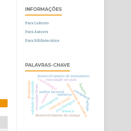
INFORMAÇÕES
Para Leitores
Para Autores
Para Bibliotecários
PALAVRAS-CHAVE
desenvolvimento de instrumento
crack (droga)
vinculação aos pais
desmentido
validade de conteúdo
universidade de coimbra
Ãmpeto
evocações livres
entrapment
análise factorial
narrativa
trauma
auto-sugestão
conexão social
psychologica
adoção
ferenczi
desenvolvimento da criança