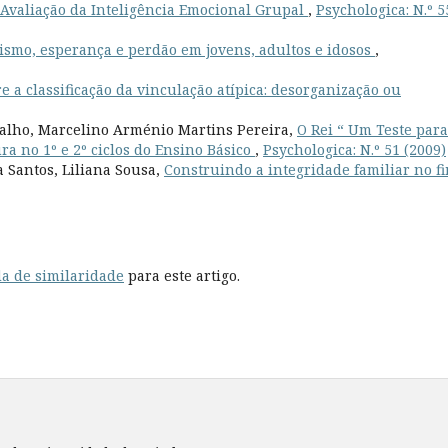
valiação da Inteligência Emocional Grupal
,
Psychologica: N.º 5
mismo, esperança e perdão em jovens, adultos e idosos
,
e a classificação da vinculação atípica: desorganização ou
valho, Marcelino Arménio Martins Pereira,
O Rei “ Um Teste para
ra no 1º e 2º ciclos do Ensino Básico
,
Psychologica: N.º 51 (2009)
a Santos, Liliana Sousa,
Construindo a integridade familiar no f
a de similaridade
para este artigo.