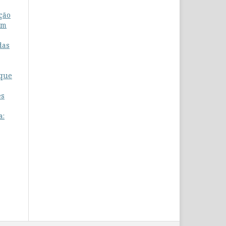
ção
om
das
 que
es
a: