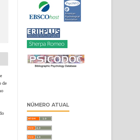
de
o de
ho
NÚMERO ATUAL
 do