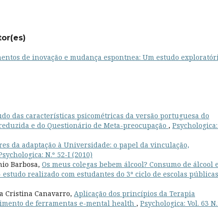
tor(es)
ntos de inovação e mudança espontnea: Um estudo exploratór
udo das características psicométricas da versão portuguesa do
 reduzida e do Questionário de Meta-preocupação
,
Psychologica:
res da adaptação à Universidade: o papel da vinculação,
Psychologica: N.º 52-I (2010)
nio Barbosa,
Os meus colegas bebem álcool? Consumo de álcool 
estudo realizado com estudantes do 3º ciclo de escolas pública
a Cristina Canavarro,
Aplicação dos princípios da Terapia
imento de ferramentas e-mental health
,
Psychologica: Vol. 63 N.