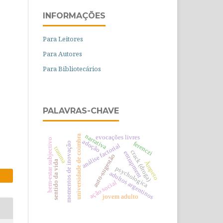
INFORMAÇÕES
Para Leitores
Para Autores
Para Bibliotecários
PALAVRAS-CHAVE
narrativa
universidade de coimbra
evocações livres
bem-estar subjectivo
adoção
ferenczi
momentos de inovação
análise factorial
trauma
crack (droga)
entrapment
auto-sugestão
sentido da vida
Ãmpeto
psychologica
adultos argentinos
ação social
jovem adulto