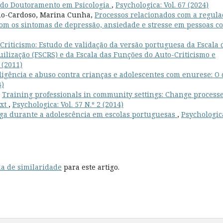
 do Doutoramento em Psicologia
,
Psychologica: Vol. 67 (2024)
no-Cardoso, Marina Cunha,
Processos relacionados com a regula
om os sintomas de depressão, ansiedade e stresse em pessoas c
Criticismo: Estudo de validação da versão portuguesa da Escala 
ilização (FSCRS) e da Escala das Funções do Auto-Criticismo e
 (2011)
ligência e abuso contra crianças e adolescentes com enurese: O
3)
,
Training professionals in community settings: Change process
ext
,
Psychologica: Vol. 57 N.º 2 (2014)
a durante a adolescência em escolas portuguesas
,
Psychologic
a de similaridade
para este artigo.