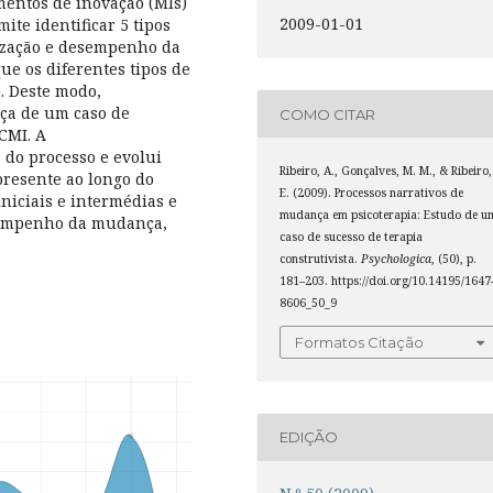
entos de inovação (MIs)
2009-01-01
ite identificar 5 tipos
alização e desempenho da
 os diferentes tipos de
. Deste modo,
ça de um caso de
COMO CITAR
SCMI. A
 do processo e evolui
Ribeiro, A., Gonçalves, M. M., & Ribeiro,
 presente ao longo do
E. (2009). Processos narrativos de
niciais e intermédias e
mudança em psicoterapia: Estudo de u
esempenho da mudança,
caso de sucesso de terapia
construtivista.
Psychologica
, (50), p.
181–203. https://doi.org/10.14195/1647
8606_50_9
Formatos Citação
EDIÇÃO