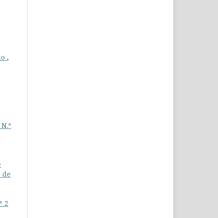
io
,
 N.º
e
s de
º 2