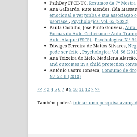
PsihDay FPCE-UC,
Resumos da 7ª Mostra
Ana Galhardo, Rute Mendes, Ilda Massa
emocional e vergonha e sua associação c
psoríase
,
Psychologica: Vol. 65 (2022)
Paula Castilho, José Pinto Gouveia,
Auto-
Formas do Auto-Criticismo e Auto-Tranqu
Auto-Ataque (FSCS)
,
Psychologica: N.º 54
Edwiges Ferreira de Mattos Silvares,
Neg
pode ser feito
,
Psychologica: Vol. 56 (201
Ana Teixeira de Melo, Madalena Alarcão
and outcomes in a child protection cont
António Castro Fonseca,
Consumo de drog
N.º 52-II (2010)
<<
<
3
4
5
6
7
8
9
10
11
12
>
>>
Também poderá
iniciar uma pesquisa avançad