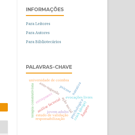
INFORMAÇÕES
Para Leitores
Para Autores
Para Bibliotecários
PALAVRAS-CHAVE
universidade de coimbra
auto-sugestão
narrativa
terapia construtivista
psicose
entrapment
evocações livres
ação social
análise factorial
psychologica
crack (droga)
Ãmpeto
jovem adulto
estudo de validação
responsabilização