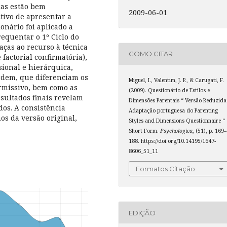
cas estão bem
2009-06-01
tivo de apresentar a
onário foi aplicado a
requentar o 1º Ciclo do
aças ao recurso à técnica
COMO CITAR
factorial confirmatória),
ional e hierárquica,
rdem, que diferenciam os
Miguel, I., Valentim, J. P., & Carugati, F.
ermissivo, bem como as
(2009). Questionário de Estilos e
esultados finais revelam
Dimensões Parentais “ Versão Reduzida
os. A consistência
Adaptação portuguesa do Parenting
os da versão original,
Styles and Dimensions Questionnaire “
Short Form.
Psychologica
, (51), p. 169–
188. https://doi.org/10.14195/1647-
8606_51_11
Formatos Citação
EDIÇÃO