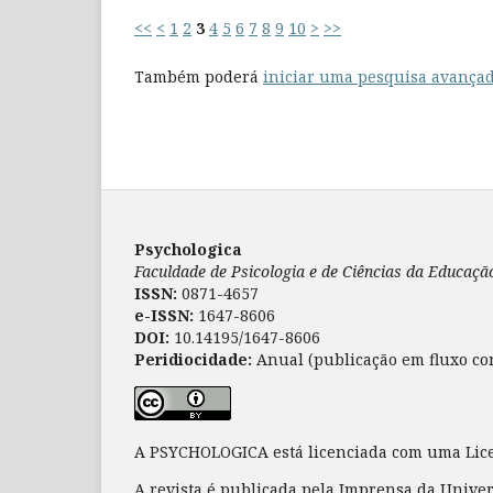
<<
<
1
2
3
4
5
6
7
8
9
10
>
>>
Também poderá
iniciar uma pesquisa avançad
Psychologica
Faculdade de Psicologia e de Ciências da Educaç
ISSN:
0871-4657
e-ISSN:
1647-8606
DOI:
10.14195/1647-8606
Peridiocidade:
Anual (publicação em fluxo co
A PSYCHOLOGICA está licenciada com uma Li
A revista é publicada pela Imprensa da Unive