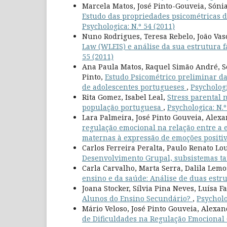
Marcela Matos, José Pinto-Gouveia, Sóni
Estudo das propriedades psicométricas d
Psychologica: N.º 54 (2011)
Nuno Rodrigues, Teresa Rebelo, João Vas
Law (WLEIS) e análise da sua estrutura 
55 (2011)
Ana Paula Matos, Raquel Simão André, S
Pinto,
Estudo Psicométrico preliminar d
de adolescentes portugueses
,
Psychologi
Rita Gomez, Isabel Leal,
Stress parental 
população portuguesa
,
Psychologica: N.º
Lara Palmeira, José Pinto Gouveia, Alexa
regulação emocional na relação entre a 
maternas à expressão de emoções positi
Carlos Ferreira Peralta, Paulo Renato L
Desenvolvimento Grupal, subsistemas tar
Carla Carvalho, Marta Serra, Dalila Lemo
ensino e da saúde: Análise de duas est
Joana Stocker, Sílvia Pina Neves, Luísa F
Alunos do Ensino Secundário?
,
Psycholo
Mário Veloso, José Pinto Gouveia, Alexan
de Dificuldades na Regulação Emocional