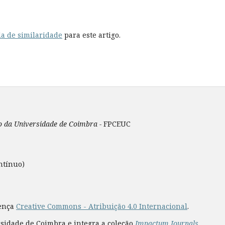
a de similaridade
para este artigo.
ão da Universidade de Coimbra -
FPCEUC
ntínuo)
cença
Creative Commons - Atribuição 4.0 Internacional
.
rsidade de Coimbra e integra a coleção
Impactum Journals