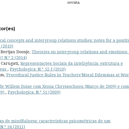
revista.
tor(es)
ical concepts and intergroup relations studies: notes for a positi
 (2010)
 Bertjan Doosje,
Theories on intergroup relations and emotions:
57 N.º 2 (2014)
e Carugati,
Representações Sociais da inteligência: estrutura e
ivas
,
Psychologica: N.º 52-I (2010)
im,
Procedural Justice Rules in Teachers’Moral Dilemmas at Wo
de Willem Doise com Xenia Chryssochoou (Março de 2009) e com
09)
,
Psychologica: N.º 51 (2009)
as de mindfulness: características psicométricas de um
N.º 54 (2011)