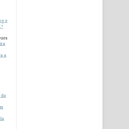
ng e
.º
ques
tra
ra a
 do
em
la