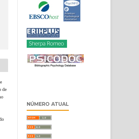
de
o de
ho
NÚMERO ATUAL
 do