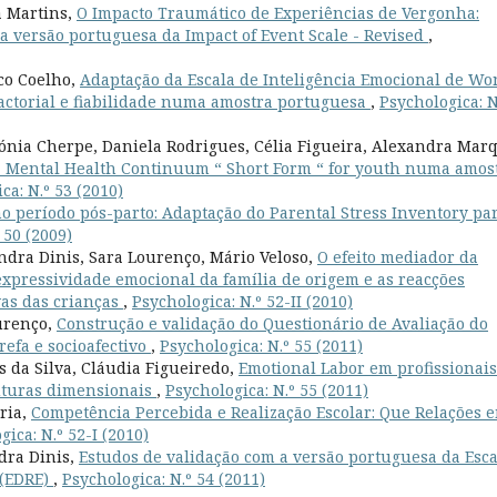
a Martins,
O Impacto Traumático de Experiências de Vergonha:
a versão portuguesa da Impact of Event Scale - Revised
,
co Coelho,
Adaptação da Escala de Inteligência Emocional de Wo
factorial e fiabilidade numa amostra portuguesa
,
Psychologica: N
ónia Cherpe, Daniela Rodrigues, Célia Figueira, Alexandra Mar
a Mental Health Continuum “ Short Form “ for youth numa amos
ca: N.º 53 (2010)
no período pós-parto: Adaptação do Parental Stress Inventory pa
 50 (2009)
ndra Dinis, Sara Lourenço, Mário Veloso,
O efeito mediador da
expressividade emocional da família de origem e as reacções
vas das crianças
,
Psychologica: N.º 52-II (2010)
ourenço,
Construção e validação do Questionário de Avaliação do
efa e socioafectivo
,
Psychologica: N.º 55 (2011)
s da Silva, Cláudia Figueiredo,
Emotional Labor em profissionais
ruturas dimensionais
,
Psychologica: N.º 55 (2011)
aria,
Competência Percebida e Realização Escolar: Que Relações 
gica: N.º 52-I (2010)
dra Dinis,
Estudos de validação com a versão portuguesa da Esca
 (EDRE)
,
Psychologica: N.º 54 (2011)