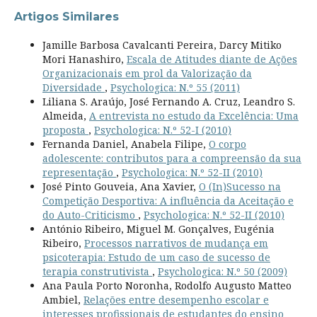
Artigos Similares
Jamille Barbosa Cavalcanti Pereira, Darcy Mitiko
Mori Hanashiro,
Escala de Atitudes diante de Ações
Organizacionais em prol da Valorização da
Diversidade
,
Psychologica: N.º 55 (2011)
Liliana S. Araújo, José Fernando A. Cruz, Leandro S.
Almeida,
A entrevista no estudo da Excelência: Uma
proposta
,
Psychologica: N.º 52-I (2010)
Fernanda Daniel, Anabela Filipe,
O corpo
adolescente: contributos para a compreensão da sua
representação
,
Psychologica: N.º 52-II (2010)
José Pinto Gouveia, Ana Xavier,
O (In)Sucesso na
Competição Desportiva: A influência da Aceitação e
do Auto-Criticismo
,
Psychologica: N.º 52-II (2010)
António Ribeiro, Miguel M. Gonçalves, Eugénia
Ribeiro,
Processos narrativos de mudança em
psicoterapia: Estudo de um caso de sucesso de
terapia construtivista
,
Psychologica: N.º 50 (2009)
Ana Paula Porto Noronha, Rodolfo Augusto Matteo
Ambiel,
Relações entre desempenho escolar e
interesses profissionais de estudantes do ensino