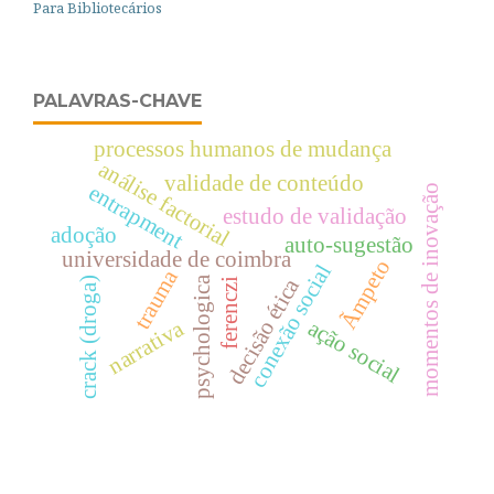
Para Bibliotecários
PALAVRAS-CHAVE
processos humanos de mudança
análise factorial
validade de conteúdo
entrapment
momentos de inovação
estudo de validação
adoção
auto-sugestão
universidade de coimbra
Ãmpeto
conexão social
trauma
decisão ética
psychologica
crack (droga)
ferenczi
narrativa
ação social