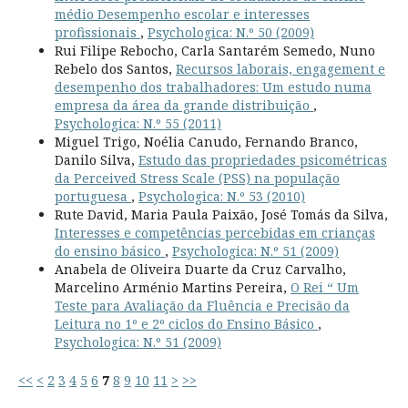
médio Desempenho escolar e interesses
profissionais
,
Psychologica: N.º 50 (2009)
Rui Filipe Rebocho, Carla Santarém Semedo, Nuno
Rebelo dos Santos,
Recursos laborais, engagement e
desempenho dos trabalhadores: Um estudo numa
empresa da área da grande distribuição
,
Psychologica: N.º 55 (2011)
Miguel Trigo, Noélia Canudo, Fernando Branco,
Danilo Silva,
Estudo das propriedades psicométricas
da Perceived Stress Scale (PSS) na população
portuguesa
,
Psychologica: N.º 53 (2010)
Rute David, Maria Paula Paixão, José Tomás da Silva,
Interesses e competências percebidas em crianças
do ensino básico
,
Psychologica: N.º 51 (2009)
Anabela de Oliveira Duarte da Cruz Carvalho,
Marcelino Arménio Martins Pereira,
O Rei “ Um
Teste para Avaliação da Fluência e Precisão da
Leitura no 1º e 2º ciclos do Ensino Básico
,
Psychologica: N.º 51 (2009)
<<
<
2
3
4
5
6
7
8
9
10
11
>
>>