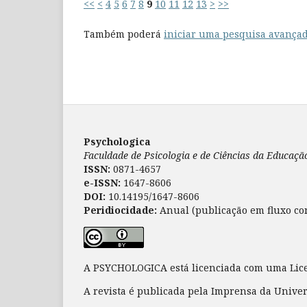
<<
<
4
5
6
7
8
9
10
11
12
13
>
>>
Também poderá
iniciar uma pesquisa avançad
Psychologica
Faculdade de Psicologia e de Ciências da Educaç
ISSN:
0871-4657
e-ISSN:
1647-8606
DOI:
10.14195/1647-8606
Peridiocidade:
Anual (publicação em fluxo co
A PSYCHOLOGICA está licenciada com uma Li
A revista é publicada pela Imprensa da Unive