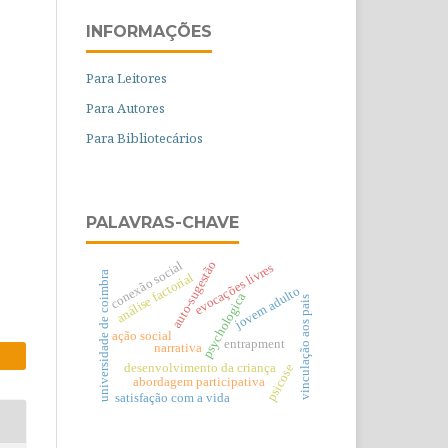
INFORMAÇÕES
Para Leitores
Para Autores
Para Bibliotecários
PALAVRAS-CHAVE
conexão social
auto-sugestão
evocações livres
universidade de coimbra
análise factorial
jovem adulto
psychologica
vinculação aos pais
ação social
entrapment
narrativa
desenvolvimento da criança
psicose
abordagem participativa
satisfação com a vida