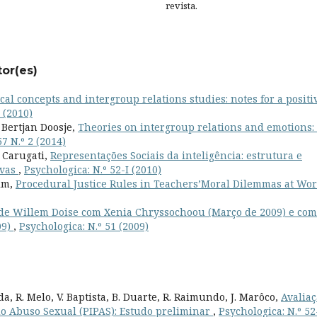
revista.
tor(es)
ical concepts and intergroup relations studies: notes for a positi
 (2010)
 Bertjan Doosje,
Theories on intergroup relations and emotions:
57 N.º 2 (2014)
e Carugati,
Representações Sociais da inteligência: estrutura e
ivas
,
Psychologica: N.º 52-I (2010)
im,
Procedural Justice Rules in Teachers’Moral Dilemmas at Wo
de Willem Doise com Xenia Chryssochoou (Março de 2009) e com
09)
,
Psychologica: N.º 51 (2009)
a, R. Melo, V. Baptista, B. Duarte, R. Raimundo, J. Marôco,
Avalia
do Abuso Sexual (PIPAS): Estudo preliminar
,
Psychologica: N.º 52