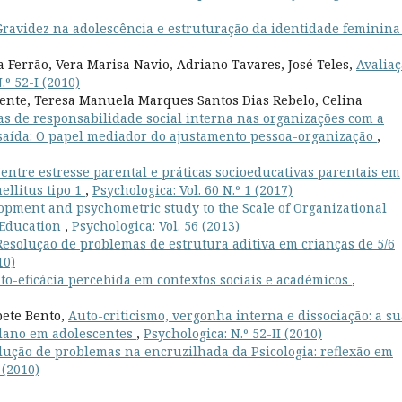
Gravidez na adolescência e estruturação da identidade feminin
Ferrão, Vera Marisa Navio, Adriano Tavares, José Teles,
Avalia
.º 52-I (2010)
ente, Teresa Manuela Marques Santos Dias Rebelo, Celina
as de responsabilidade social interna nas organizações com a
e saída: O papel mediador do ajustamento pessoa-organização
,
entre estresse parental e práticas socioeducativas parentais em
ellitus tipo 1
,
Psychologica: Vol. 60 N.º 1 (2017)
opment and psychometric study to the Scale of Organizational
 Education
,
Psychologica: Vol. 56 (2013)
Resolução de problemas de estrutura aditiva em crianças de 5/6
10)
o-eficácia percebida em contextos sociais e académicos
,
bete Bento,
Auto-criticismo, vergonha interna e dissociação: a su
-dano em adolescentes
,
Psychologica: N.º 52-II (2010)
lução de problemas na encruzilhada da Psicologia: reflexão em
 (2010)