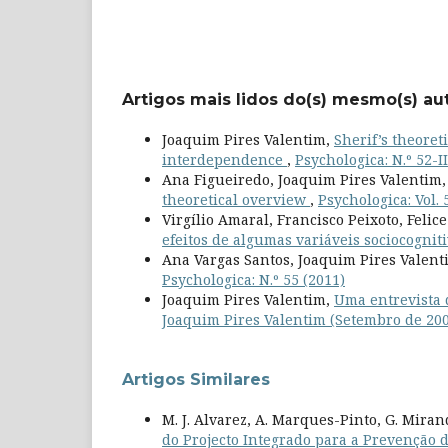
Artigos mais lidos do(s) mesmo(s) au
Joaquim Pires Valentim,
Sherif’s theoret
interdependence
,
Psychologica: N.º 52-II
Ana Figueiredo, Joaquim Pires Valentim,
theoretical overview
,
Psychologica: Vol. 
Virgílio Amaral, Francisco Peixoto, Felic
efeitos de algumas variáveis sociocognit
Ana Vargas Santos, Joaquim Pires Valent
Psychologica: N.º 55 (2011)
Joaquim Pires Valentim,
Uma entrevista 
Joaquim Pires Valentim (Setembro de 20
Artigos Similares
M. J. Alvarez, A. Marques-Pinto, G. Mirand
do Projecto Integrado para a Prevenção 