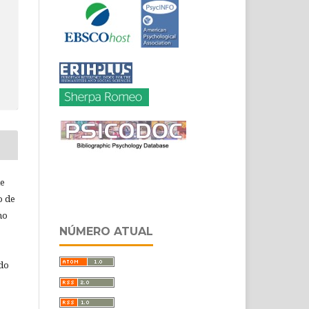
de
o de
ho
NÚMERO ATUAL
 do