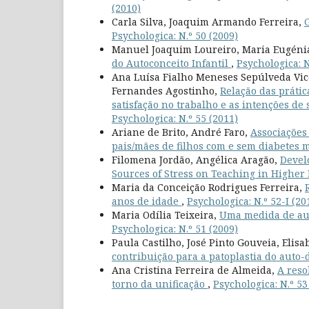
(2010)
Carla Silva, Joaquim Armando Ferreira,
Psychologica: N.º 50 (2009)
Manuel Joaquim Loureiro, Maria Eugénia 
do Autoconceito Infantil
,
Psychologica: N
Ana Luísa Fialho Meneses Sepúlveda Vic
Fernandes Agostinho,
Relação das prátic
satisfação no trabalho e as intenções d
Psychologica: N.º 55 (2011)
Ariane de Brito, André Faro,
Associações 
pais/mães de filhos com e sem diabetes m
Filomena Jordão, Angélica Aragão,
Devel
Sources of Stress on Teaching in Higher
Maria da Conceição Rodrigues Ferreira,
anos de idade
,
Psychologica: N.º 52-I (20
Maria Odília Teixeira,
Uma medida de aut
Psychologica: N.º 51 (2009)
Paula Castilho, José Pinto Gouveia, Elisa
contribuição para a patoplastia do auto
Ana Cristina Ferreira de Almeida,
A reso
torno da unificação
,
Psychologica: N.º 53