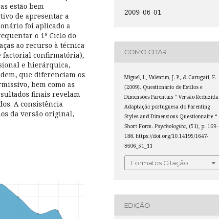
cas estão bem
2009-06-01
tivo de apresentar a
onário foi aplicado a
requentar o 1º Ciclo do
aças ao recurso à técnica
COMO CITAR
factorial confirmatória),
ional e hierárquica,
rdem, que diferenciam os
Miguel, I., Valentim, J. P., & Carugati, F.
ermissivo, bem como as
(2009). Questionário de Estilos e
esultados finais revelam
Dimensões Parentais “ Versão Reduzida
os. A consistência
Adaptação portuguesa do Parenting
os da versão original,
Styles and Dimensions Questionnaire “
Short Form.
Psychologica
, (51), p. 169–
188. https://doi.org/10.14195/1647-
8606_51_11
Formatos Citação
EDIÇÃO