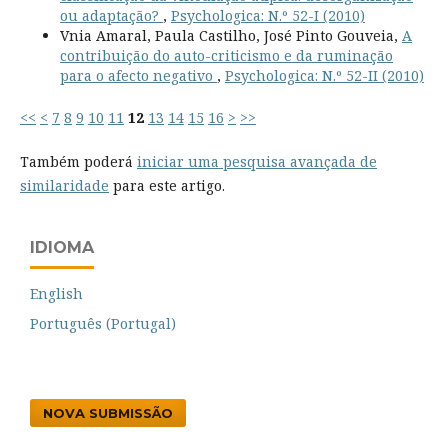
ou adaptação?
,
Psychologica: N.º 52-I (2010)
Vnia Amaral, Paula Castilho, José Pinto Gouveia,
A
contribuição do auto-criticismo e da ruminação
para o afecto negativo
,
Psychologica: N.º 52-II (2010)
<<
<
7
8
9
10
11
12
13
14
15
16
>
>>
Também poderá
iniciar uma pesquisa avançada de
similaridade
para este artigo.
IDIOMA
English
Português (Portugal)
NOVA SUBMISSÃO