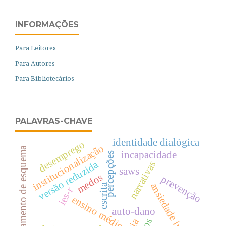
INFORMAÇÕES
Para Leitores
Para Autores
Para Bibliotecários
PALAVRAS-CHAVE
identidade dialógica
desemprego
institucionalização
evitamento de esquema
incapacidade
percepções
versão reduzida
narrativas
saws
medos
prevenção
ansiedade infantil
escrita
ies-r
ensino médio
auto-dano