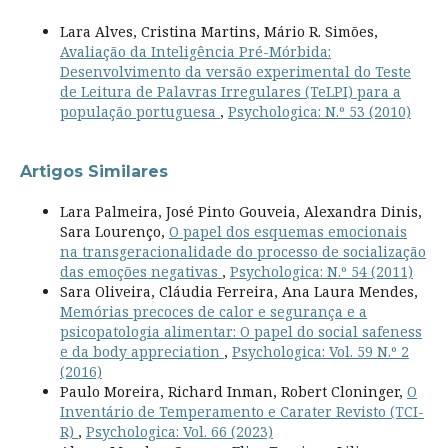
Lara Alves, Cristina Martins, Mário R. Simões,
Avaliação da Inteligência Pré-Mórbida:
Desenvolvimento da versão experimental do Teste
de Leitura de Palavras Irregulares (TeLPI) para a
população portuguesa
,
Psychologica: N.º 53 (2010)
Artigos Similares
Lara Palmeira, José Pinto Gouveia, Alexandra Dinis,
Sara Lourenço,
O papel dos esquemas emocionais
na transgeracionalidade do processo de socialização
das emoções negativas
,
Psychologica: N.º 54 (2011)
Sara Oliveira, Cláudia Ferreira, Ana Laura Mendes,
Memórias precoces de calor e segurança e a
psicopatologia alimentar: O papel do social safeness
e da body appreciation
,
Psychologica: Vol. 59 N.º 2
(2016)
Paulo Moreira, Richard Inman, Robert Cloninger,
O
Inventário de Temperamento e Carater Revisto (TCI-
R)
,
Psychologica: Vol. 66 (2023)