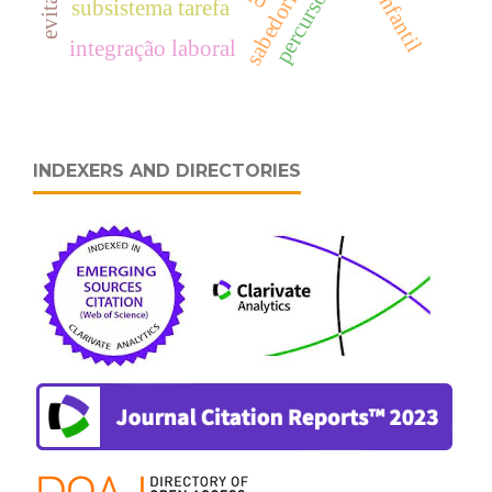
percursos
sabedoria
subsistema tarefa
integração laboral
INDEXERS AND DIRECTORIES