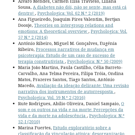
Alvaro Mendes, Carmen Elisa Travieso, Liliana
Sousa,
A diabetes não dói, não se sente, mas está cá
dentro!
,
Psychologica: Vol. 62 N.º 2 (2019)
Ana Figueiredo, Joaquim Pires Valentim, Bertjan
Doosje,
Theories on intergroup relations and
emotions: A theoretical overview
,
Psychologica: Vol.
57 N.º 2 (2014)
António Ribeiro, Miguel M. Gonçalves, Eugénia
Ribeiro,
Processos narrativos de mudança em
psicoterapia: Estudo de um caso de sucesso de
terapia construtivista
,
Psychologica: N.º 50 (2009)
Maria João Martins, Paula Castilho, Célia Barreto-
Carvalho, Ana Telma Pereira, Filipa Tróia, Ondina
Matos, Prazeres Santos, Tiago Santos, António
Macedo,
Avaliação da ideação delirante: Uma revisão
narrativa dos instrumentos de autorresposta
,
Psychologica: Vol. 59 N.º 2 (2016)
Rute Rodrigues, Abílio Oliveira, Daniel Sampaio,
O
som e os outros na vida e na morte: Percepções da
vida e da morte na adolescência
,
Psychologica: N.º
52-I (2010)
Marina Fuertes,
Estudo exploratório sobre a
classificação da vinculação atípica: desorganização