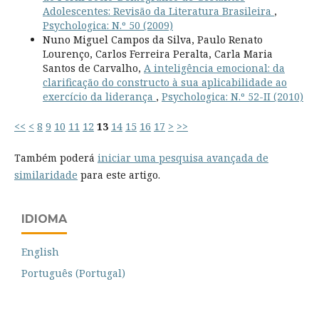
Adolescentes: Revisão da Literatura Brasileira
,
Psychologica: N.º 50 (2009)
Nuno Miguel Campos da Silva, Paulo Renato
Lourenço, Carlos Ferreira Peralta, Carla Maria
Santos de Carvalho,
A inteligência emocional: da
clarificação do constructo à sua aplicabilidade ao
exercício da liderança
,
Psychologica: N.º 52-II (2010)
<<
<
8
9
10
11
12
13
14
15
16
17
>
>>
Também poderá
iniciar uma pesquisa avançada de
similaridade
para este artigo.
IDIOMA
English
Português (Portugal)