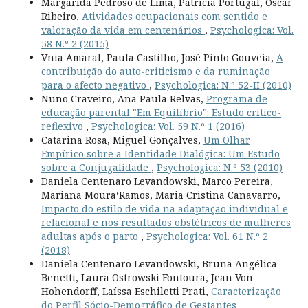
Margarida Pedroso de Lima, Patrícia Portugal, Oscar
Ribeiro,
Atividades ocupacionais com sentido e
valoração da vida em centenários
,
Psychologica: Vol.
58 N.º 2 (2015)
Vnia Amaral, Paula Castilho, José Pinto Gouveia,
A
contribuição do auto-criticismo e da ruminação
para o afecto negativo
,
Psychologica: N.º 52-II (2010)
Nuno Craveiro, Ana Paula Relvas,
Programa de
educação parental "Em Equilíbrio": Estudo crítico-
reflexivo
,
Psychologica: Vol. 59 N.º 1 (2016)
Catarina Rosa, Miguel Gonçalves,
Um Olhar
Empírico sobre a Identidade Dialógica: Um Estudo
sobre a Conjugalidade
,
Psychologica: N.º 53 (2010)
Daniela Centenaro Levandowski, Marco Pereira,
Mariana Moura­‘Ramos, Maria Cristina Canavarro,
Impacto do estilo de vida na adaptação individual e
relacional e nos resultados obstétricos de mulheres
adultas após o parto
,
Psychologica: Vol. 61 N.º 2
(2018)
Daniela Centenaro Levandowski, Bruna Angélica
Benetti, Laura Ostrowski Fontoura, Jean Von
Hohendorff, Laíssa Eschiletti Prati,
Caracterização
do Perfil Sócio-Demográfico de Gestantes