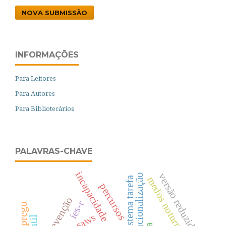
NOVA SUBMISSÃO
INFORMAÇÕES
Para Leitores
Para Autores
Para Bibliotecários
PALAVRAS-CHAVE
incapacidade
versão reduzida
institucionalização
medos noturnos
subsistema tarefa
percursos
prevenção
ies-r
saws