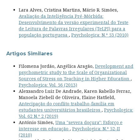
Lara Alves, Cristina Martins, Mário R. Simões,
Avaliação da Inteligência Pré-Mórbida:
Desenvolvimento da versão experimental do Teste
de Leitura de Palavras Irregulares (TeLPI) para a
população portuguesa
,
Psychologica: N.º 53 (2010)
Artigos Similares
Filomena Jordão, Angélica Aragão,
Development and
psychometric study to the Scale of Organizational
Sources of Stress on Teaching in Higher Education
,
Psychologica: Vol. 56 (2013)
Alexsandro Luiz De Andrade, Karen Rabello Ferraz,
Manoela Ziebell de Oliveira, Elaine Hatfield,
Antecipação do conflito trabalho-família em
estudantes universitários brasileiros
,
Psychologica:
Vol. 62 N.º 2 (2019)
António Simões,
Uma "severa doçura": Esforço e
interesse em educação
,
Psychologica: N.º 52-II
(2010)