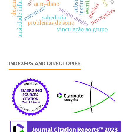
desemprego
ansiedade infantil
escrita
auto-dano
medos
narrativas
ensino médio
percepções
sabedoria
problemas de sono
vinculação ao grupo
INDEXERS AND DIRECTORIES