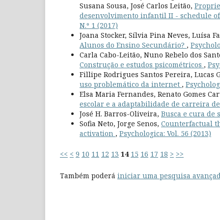
Susana Sousa, José Carlos Leitão,
Proprie
desenvolvimento infantil II - schedule of
N.º 1 (2017)
Joana Stocker, Sílvia Pina Neves, Luísa F
Alunos do Ensino Secundário?
,
Psycholo
Carla Cabo-Leitão, Nuno Rebelo dos Sant
Construção e estudos psicométricos
,
Psy
Fillipe Rodrigues Santos Pereira, Lucas
uso problemático da internet
,
Psychologi
Elsa Maria Fernandes, Renato Gomes Ca
escolar e a adaptabilidade de carreira 
José H. Barros-Oliveira,
Busca e cura de 
Sofia Neto, Jorge Senos,
Counterfactual th
activation
,
Psychologica: Vol. 56 (2013)
<<
<
9
10
11
12
13
14
15
16
17
18
>
>>
Também poderá
iniciar uma pesquisa avançad