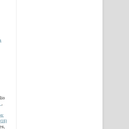
a
lio
e
,
s:
018)
es,