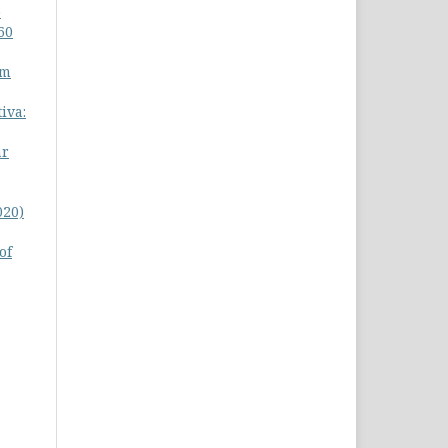
o
60
em
iva:
ar
020)
of