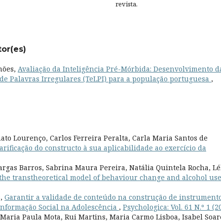
revista.
tor(es)
imões,
Avaliação da Inteligência Pré-Mórbida: Desenvolvimento d
 de Palavras Irregulares (TeLPI) para a população portuguesa
,
to Lourenço, Carlos Ferreira Peralta, Carla Maria Santos de
arificação do constructo à sua aplicabilidade ao exercício da
argas Barros, Sabrina Maura Pereira, Natália Quintela Rocha, Lé
 the transtheoretical model of behaviour change and alcohol us
s,
Garantir a validade de conteúdo na construção de instrumento
Informação Social na Adolescência
,
Psychologica: Vol. 61 N.º 1 (2
Maria Paula Mota, Rui Martins, Maria Carmo Lisboa, Isabel Soar