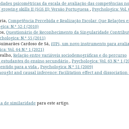
dades psicométricas da escala de avaliação das competências n
 growing skills II (SGS II): Versão Portuguesa
,
Psychologica: Vol. 
aria,
Competência Percebida e Realização Escolar: Que Relações 
gica: N.º 52-I (2010)
os,
Questionário de Reconhecimento da Singularidade Contribut
chologica: N.º 55 (2011)
 Guimarães Cardoso de Sá,
iUPi, um novo instrumento para avali
ca: Vol. 64 N.º 1 (2021)
rvalho,
Relação entre variáveis sociodemográficas e do percurso
de estudantes do ensino secundário
,
Psychologica: Vol. 63 N.º 1 (2
sentido para a vida
,
Psychologica: N.º 51 (2009)
ought and causal inference: Facilitation effect and dissociation 
a de similaridade
para este artigo.