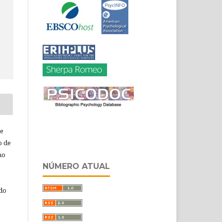
de
o de
ho
NÚMERO ATUAL
 do