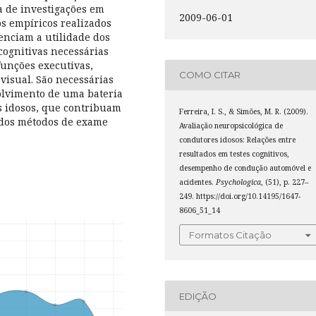
a de investigações em
2009-06-01
s empíricos realizados
enciam a utilidade dos
cognitivas necessárias
unções executivas,
COMO CITAR
 visual. São necessárias
olvimento de uma bateria
s idosos, que contribuam
Ferreira, I. S., & Simões, M. R. (2009).
 dos métodos de exame
Avaliação neuropsicológica de
condutores idosos: Relações entre
resultados em testes cognitivos,
desempenho de condução automóvel e
acidentes.
Psychologica
, (51), p. 227–
249. https://doi.org/10.14195/1647-
8606_51_14
Formatos Citação
EDIÇÃO