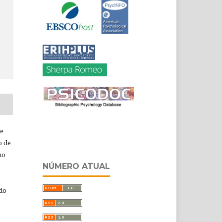
de
o de
ho
NÚMERO ATUAL
 do