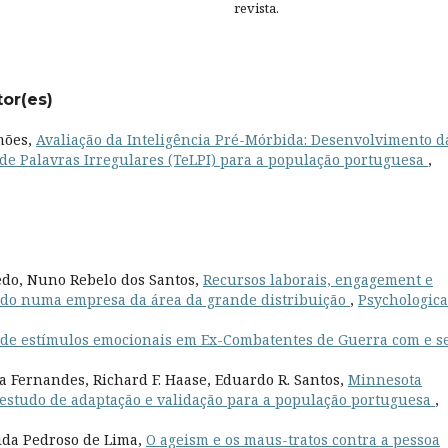
revista.
tor(es)
imões,
Avaliação da Inteligência Pré-Mórbida: Desenvolvimento d
 de Palavras Irregulares (TeLPI) para a população portuguesa
,
edo, Nuno Rebelo dos Santos,
Recursos laborais, engagement e
do numa empresa da área da grande distribuição
,
Psychologica
 de estímulos emocionais em Ex-Combatentes de Guerra com e 
 Fernandes, Richard F. Haase, Eduardo R. Santos,
Minnesota
: estudo de adaptação e validação para a população portuguesa
,
ida Pedroso de Lima,
O ageism e os maus-tratos contra a pessoa