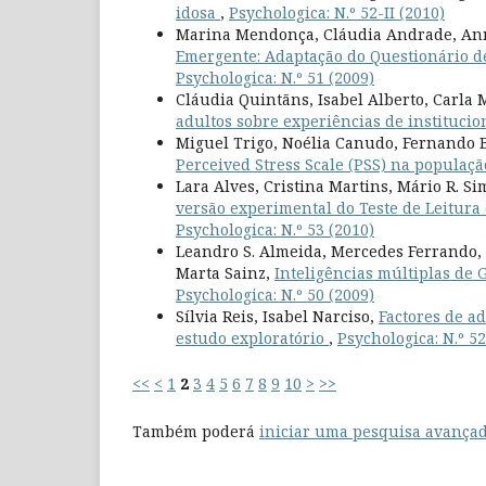
idosa
,
Psychologica: N.º 52-II (2010)
Marina Mendonça, Cláudia Andrade, An
Emergente: Adaptação do Questionário d
Psychologica: N.º 51 (2009)
Cláudia Quintãns, Isabel Alberto, Carla
adultos sobre experiências de instituci
Miguel Trigo, Noélia Canudo, Fernando B
Perceived Stress Scale (PSS) na populaç
Lara Alves, Cristina Martins, Mário R. S
versão experimental do Teste de Leitura
Psychologica: N.º 53 (2010)
Leandro S. Almeida, Mercedes Ferrando, A
Marta Sainz,
Inteligências múltiplas de 
Psychologica: N.º 50 (2009)
Sílvia Reis, Isabel Narciso,
Factores de a
estudo exploratório
,
Psychologica: N.º 52
<<
<
1
2
3
4
5
6
7
8
9
10
>
>>
Também poderá
iniciar uma pesquisa avançad