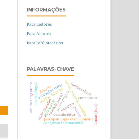
INFORMAÇÕES
Para Leitores
Para Autores
Para Bibliotecários
PALAVRAS-CHAVE
universidade de coimbra
funções (fscs)
adultos argentinos
evocações livres
crack (droga)
Ãmpeto
análise factorial
psychologica
conexão social
entrapment
auto-sugestão
ação social
narrativa
formas (fscrs)
psicose
decisão ética
psicopatologia evolucionária
congresso internacional