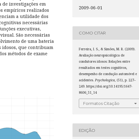
a de investigações em
2009-06-01
s empíricos realizados
enciam a utilidade dos
cognitivas necessárias
unções executivas,
COMO CITAR
 visual. São necessárias
olvimento de uma bateria
s idosos, que contribuam
Ferreira, I. S., & Simões, M. R. (2009).
 dos métodos de exame
Avaliação neuropsicológica de
condutores idosos: Relações entre
resultados em testes cognitivos,
desempenho de condução automóvel e
acidentes.
Psychologica
, (51), p. 227–
249. https://doi.org/10.14195/1647-
8606_51_14
Formatos Citação
EDIÇÃO