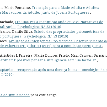
ne Marie Fontaine,
Transição para a Idade Adulta e Adultez
e Marcadores da Adultez junto de Jovens Portugueses
,
 Machado,
Era uma vez a Instituição onde eu vivi: Narrativas de
onalização
,
Psychologica: N.º 53 (2010)
ranco, Danilo Silva,
Estudo das propriedades psicométricas da
ão portuguesa
,
Psychologica: N.º 53 (2010)
imões,
Avaliação da Inteligência Pré-Mórbida: Desenvolvimento d
 de Palavras Irregulares (TeLPI) para a população portuguesa
,
ristides I. Ferreira, Maria Dolores Prieto, Mari Carmen Fernán
Gardner: É possível pensar a inteligência sem um factor g?
,
daptação e recuperação após uma doença hemato-oncológica “ u
-I (2010)
a de similaridade
para este artigo.