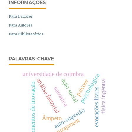
INFORMAÇÕES
Para Leitores
Para Autores
Para Bibliotecários
PALAVRAS-CHAVE
universidade de coimbra
psychologica
ação social
análise factorial
psicose
física ingénua
momentos de inovação
narrativa
evocações livres
auto-sugestão
Ãmpeto
entrapment