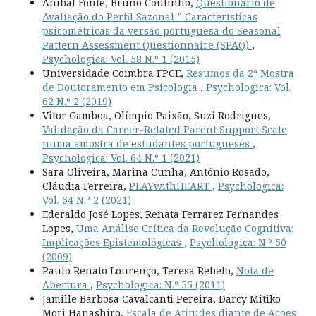
Aníbal Fonte, Bruno Coutinho,
Questionário de
Avaliação do Perfil Sazonal ” Características
psicométricas da versão portuguesa do Seasonal
Pattern Assessment Questionnaire (SPAQ)
,
Psychologica: Vol. 58 N.º 1 (2015)
Universidade Coimbra FPCE,
Resumos da 2ª Mostra
de Doutoramento em Psicologia
,
Psychologica: Vol.
62 N.º 2 (2019)
Vitor Gamboa, Olímpio Paixão, Suzi Rodrigues,
Validação da Career-Related Parent Support Scale
numa amostra de estudantes portugueses
,
Psychologica: Vol. 64 N.º 1 (2021)
Sara Oliveira, Marina Cunha, António Rosado,
Cláudia Ferreira,
PLAYwithHEART
,
Psychologica:
Vol. 64 N.º 2 (2021)
Ederaldo José Lopes, Renata Ferrarez Fernandes
Lopes,
Uma Análise Crítica da Revolução Cognitiva:
Implicações Epistemológicas
,
Psychologica: N.º 50
(2009)
Paulo Renato Lourenço, Teresa Rebelo,
Nota de
Abertura
,
Psychologica: N.º 55 (2011)
Jamille Barbosa Cavalcanti Pereira, Darcy Mitiko
Mori Hanashiro,
Escala de Atitudes diante de Ações