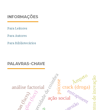
INFORMAÇÕES
Para Leitores
Para Autores
Para Bibliotecários
PALAVRAS-CHAVE
universidade de coimbra
Ãmpeto
momentos de inovação
psicose
crack (droga)
análise factorial
entrapment
funções (fscs)
formas (fscrs)
ação social
auto-sugestão