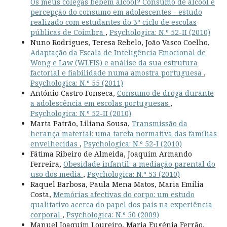
Os meus colegas bebem álcool? Consumo de álcool e
percepção do consumo em adolescentes - estudo
realizado com estudantes do 3º ciclo de escolas
públicas de Coimbra
,
Psychologica: N.º 52-II (2010)
Nuno Rodrigues, Teresa Rebelo, João Vasco Coelho,
Adaptação da Escala de Inteligência Emocional de
Wong e Law (WLEIS) e análise da sua estrutura
factorial e fiabilidade numa amostra portuguesa
,
Psychologica: N.º 55 (2011)
António Castro Fonseca,
Consumo de droga durante
a adolescência em escolas portuguesas
,
Psychologica: N.º 52-II (2010)
Marta Patrão, Liliana Sousa,
Transmissão da
herança material: uma tarefa normativa das famílias
envelhecidas
,
Psychologica: N.º 52-I (2010)
Fátima Ribeiro de Almeida, Joaquim Armando
Ferreira,
Obesidade infantil: a mediação parental do
uso dos media
,
Psychologica: N.º 53 (2010)
Raquel Barbosa, Paula Mena Matos, Maria Emília
Costa,
Memórias afectivas do corpo: um estudo
qualitativo acerca do papel dos pais na experiência
corporal
,
Psychologica: N.º 50 (2009)
Manuel Joaquim Loureiro, Maria Eugénia Ferrão,