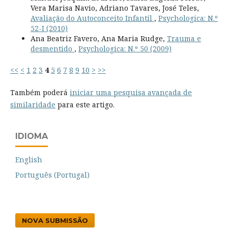
Vera Marisa Navio, Adriano Tavares, José Teles,
Avaliação do Autoconceito Infantil
,
Psychologica: N.º
52-I (2010)
Ana Beatriz Favero, Ana Maria Rudge,
Trauma e
desmentido
,
Psychologica: N.º 50 (2009)
<<
<
1
2
3
4
5
6
7
8
9
10
>
>>
Também poderá
iniciar uma pesquisa avançada de
similaridade
para este artigo.
IDIOMA
English
Português (Portugal)
NOVA SUBMISSÃO