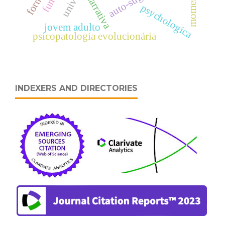
narrativa
psychologica
jovem adulto
psicopatologia evolucionária
INDEXERS AND DIRECTORIES