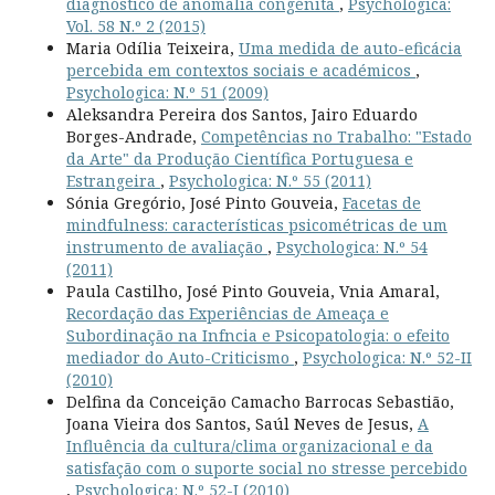
diagnóstico de anomalia congénita
,
Psychologica:
Vol. 58 N.º 2 (2015)
Maria Odília Teixeira,
Uma medida de auto-eficácia
percebida em contextos sociais e académicos
,
Psychologica: N.º 51 (2009)
Aleksandra Pereira dos Santos, Jairo Eduardo
Borges-Andrade,
Competências no Trabalho: "Estado
da Arte" da Produção Científica Portuguesa e
Estrangeira
,
Psychologica: N.º 55 (2011)
Sónia Gregório, José Pinto Gouveia,
Facetas de
mindfulness: características psicométricas de um
instrumento de avaliação
,
Psychologica: N.º 54
(2011)
Paula Castilho, José Pinto Gouveia, Vnia Amaral,
Recordação das Experiências de Ameaça e
Subordinação na Infncia e Psicopatologia: o efeito
mediador do Auto-Criticismo
,
Psychologica: N.º 52-II
(2010)
Delfina da Conceição Camacho Barrocas Sebastião,
Joana Vieira dos Santos, Saúl Neves de Jesus,
A
Influência da cultura/clima organizacional e da
satisfação com o suporte social no stresse percebido
,
Psychologica: N.º 52-I (2010)