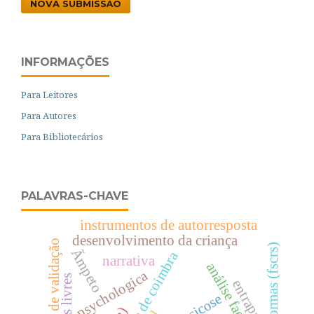
NOVA SUBMISSÃO
INFORMAÇÕES
Para Leitores
Para Autores
Para Bibliotecários
PALAVRAS-CHAVE
instrumentos de autorresposta
desenvolvimento da criança
estudo de validação
formas (fscrs)
Ãmpeto
narrativa
análise factorial
psychologica
entrapment
psicose