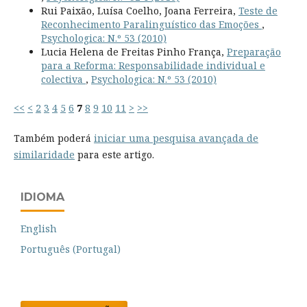
Rui Paixão, Luísa Coelho, Joana Ferreira,
Teste de
Reconhecimento Paralinguístico das Emoções
,
Psychologica: N.º 53 (2010)
Lucia Helena de Freitas Pinho França,
Preparação
para a Reforma: Responsabilidade individual e
colectiva
,
Psychologica: N.º 53 (2010)
<<
<
2
3
4
5
6
7
8
9
10
11
>
>>
Também poderá
iniciar uma pesquisa avançada de
similaridade
para este artigo.
IDIOMA
English
Português (Portugal)