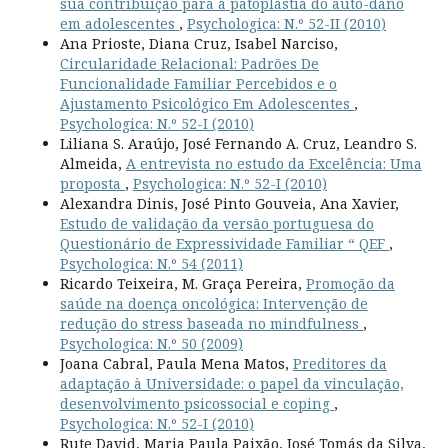
sua contribuição para a patoplastia do auto-dano
em adolescentes
,
Psychologica: N.º 52-II (2010)
Ana Prioste, Diana Cruz, Isabel Narciso,
Circularidade Relacional: Padrões De
Funcionalidade Familiar Percebidos e o
Ajustamento Psicológico Em Adolescentes
,
Psychologica: N.º 52-I (2010)
Liliana S. Araújo, José Fernando A. Cruz, Leandro S.
Almeida,
A entrevista no estudo da Excelência: Uma
proposta
,
Psychologica: N.º 52-I (2010)
Alexandra Dinis, José Pinto Gouveia, Ana Xavier,
Estudo de validação da versão portuguesa do
Questionário de Expressividade Familiar “ QEF
,
Psychologica: N.º 54 (2011)
Ricardo Teixeira, M. Graça Pereira,
Promoção da
saúde na doença oncológica: Intervenção de
redução do stress baseada no mindfulness
,
Psychologica: N.º 50 (2009)
Joana Cabral, Paula Mena Matos,
Preditores da
adaptação à Universidade: o papel da vinculação,
desenvolvimento psicossocial e coping
,
Psychologica: N.º 52-I (2010)
Rute David, Maria Paula Paixão, José Tomás da Silva,