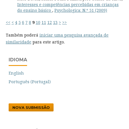
Interesses e competências percebidas em crianças
do ensino básico
,
Psychologica: N.º 51 (2009)
<<
<
4
5
6
7
8
9
10
11
12
13
>
>>
Também poderá
iniciar uma pesquisa avançada de
similaridade
para este artigo.
IDIOMA
English
Português (Portugal)
NOVA SUBMISSÃO