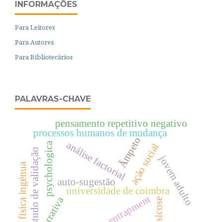
INFORMAÇÕES
Para Leitores
Para Autores
Para Bibliotecários
PALAVRAS-CHAVE
pensamento repetitivo negativo
processos humanos de mudança
Ãmpeto
análise factorial
psychologica
ação social
estudo de validação
jovem adulto
física ingénua
auto-sugestão
universidade de coimbra
entrapment
narrativa
psicose