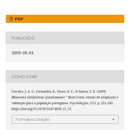
PDF
PUBLICADO
2009-06-01
COMO CITAR
Ferreira, J. A. G., Fernandes, R., Haase, R. F., & Santos, E. R. (2009).
Minnesota Satisfaction Questionnaire “ Short Form: estudo de adaptação e
validação para a população portuguesa.
Psychologica
, (51), p. 251–281.
https://doi.org/10.14195/1647-8606_51_15
Formatos Citação