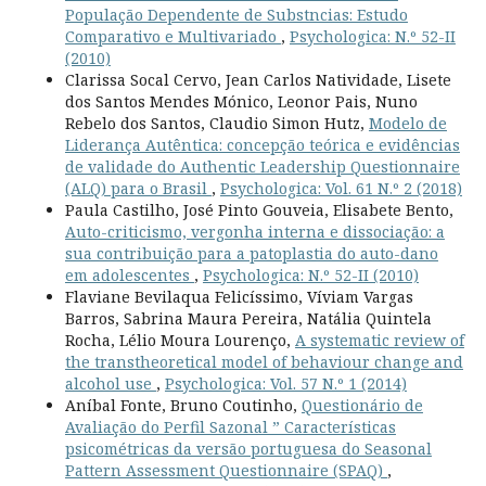
População Dependente de Substncias: Estudo
Comparativo e Multivariado
,
Psychologica: N.º 52-II
(2010)
Clarissa Socal Cervo, Jean Carlos Natividade, Lisete
dos Santos Mendes Mónico, Leonor Pais, Nuno
Rebelo dos Santos, Claudio Simon Hutz,
Modelo de
Liderança Autêntica: concepção teórica e evidências
de validade do Authentic Leadership Questionnaire
(ALQ) para o Brasil
,
Psychologica: Vol. 61 N.º 2 (2018)
Paula Castilho, José Pinto Gouveia, Elisabete Bento,
Auto-criticismo, vergonha interna e dissociação: a
sua contribuição para a patoplastia do auto-dano
em adolescentes
,
Psychologica: N.º 52-II (2010)
Flaviane Bevilaqua Felicíssimo, Víviam Vargas
Barros, Sabrina Maura Pereira, Natália Quintela
Rocha, Lélio Moura Lourenço,
A systematic review of
the transtheoretical model of behaviour change and
alcohol use
,
Psychologica: Vol. 57 N.º 1 (2014)
Aníbal Fonte, Bruno Coutinho,
Questionário de
Avaliação do Perfil Sazonal ” Características
psicométricas da versão portuguesa do Seasonal
Pattern Assessment Questionnaire (SPAQ)
,