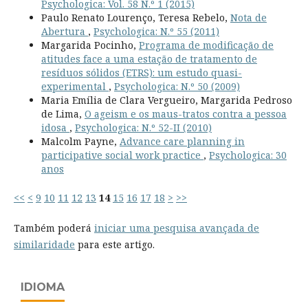
Psychologica: Vol. 58 N.º 1 (2015)
Paulo Renato Lourenço, Teresa Rebelo,
Nota de
Abertura
,
Psychologica: N.º 55 (2011)
Margarida Pocinho,
Programa de modificação de
atitudes face a uma estação de tratamento de
resíduos sólidos (ETRS): um estudo quasi-
experimental
,
Psychologica: N.º 50 (2009)
Maria Emília de Clara Vergueiro, Margarida Pedroso
de Lima,
O ageism e os maus-tratos contra a pessoa
idosa
,
Psychologica: N.º 52-II (2010)
Malcolm Payne,
Advance care planning in
participative social work practice
,
Psychologica: 30
anos
<<
<
9
10
11
12
13
14
15
16
17
18
>
>>
Também poderá
iniciar uma pesquisa avançada de
similaridade
para este artigo.
IDIOMA