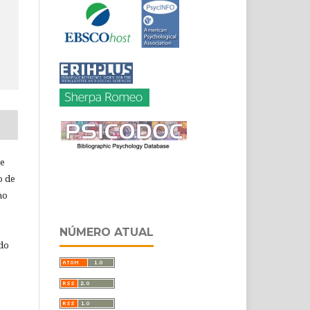
de
o de
ho
NÚMERO ATUAL
 do