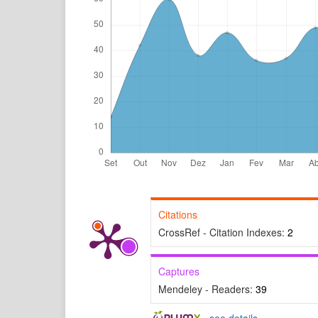
Citations
CrossRef - Citation Indexes:
2
Captures
Mendeley - Readers:
39
-
see details