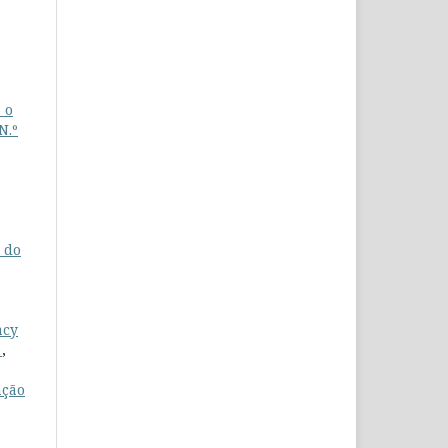
 o
N.º
 do
acy
s
,
ação