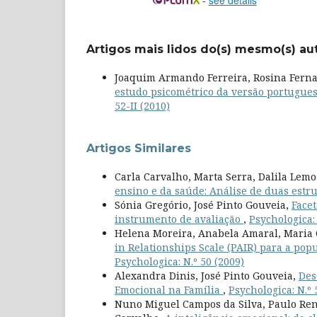
Artigos mais lidos do(s) mesmo(s) au
Joaquim Armando Ferreira, Rosina Fernan
estudo psicométrico da versão portugues
52-II (2010)
Artigos Similares
Carla Carvalho, Marta Serra, Dalila Lemo
ensino e da saúde: Análise de duas est
Sónia Gregório, José Pinto Gouveia,
Facet
instrumento de avaliação
,
Psychologica: 
Helena Moreira, Anabela Amaral, Maria 
in Relationships Scale (PAIR) para a pop
Psychologica: N.º 50 (2009)
Alexandra Dinis, José Pinto Gouveia,
Des
Emocional na Família
,
Psychologica: N.º 
Nuno Miguel Campos da Silva, Paulo Rena