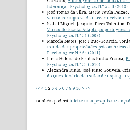
Carvalho,
A inteligência emocional: da cl
liderança
,
Psychologica: N.º 52-II (2010)
José Tomás da Silva, Maria Paula Paixã
versão Portuguesa da Career Decision Se
Isabel Miguel, Joaquim Pires Valentim, F
Versão Reduzida: Adaptação portuguesa 
Psychologica: N.º 51 (2009)
Marcela Matos, José Pinto-Gouveia, Sóni
Estudo das propriedades psicométricas d
Psychologica: N.º 54 (2011)
Lucia Helena de Freitas Pinho França,
Pr
Psychologica: N.º 53 (2010)
Alexandra Dinis, José Pinto Gouveia, Cri
do Questionário de Estilos de Coping
,
Ps
<<
<
1
2
3
4
5
6
7
8
9
10
>
>>
Também poderá
iniciar uma pesquisa avançad