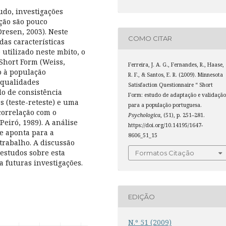
tudo, investigações
ção são pouco
Dresen, 2003). Neste
COMO CITAR
das características
tilizado neste mbito, o
Short Form (Weiss,
Ferreira, J. A. G., Fernandes, R., Haase,
o à população
R. F., & Santos, E. R. (2009). Minnesota
 qualidades
Satisfaction Questionnaire “ Short
o de consistência
Form: estudo de adaptação e validaçã
s (teste-reteste) e uma
para a população portuguesa.
correlação com o
Psychologica
, (51), p. 251–281.
Peiró, 1989). A análise
https://doi.org/10.14195/1647-
ue aponta para a
8606_51_15
 trabalho. A discussão
 estudos sobre esta
Formatos Citação
a futuras investigações.
EDIÇÃO
N.º 51 (2009)