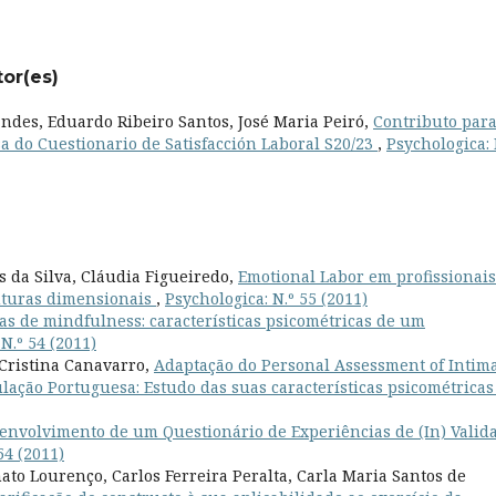
tor(es)
des, Eduardo Ribeiro Santos, José Maria Peiró,
Contributo para
a do Cuestionario de Satisfacción Laboral S20/23
,
Psychologica: 
s da Silva, Cláudia Figueiredo,
Emotional Labor em profissionais
ruturas dimensionais
,
Psychologica: N.º 55 (2011)
as de mindfulness: características psicométricas de um
N.º 54 (2011)
Cristina Canavarro,
Adaptação do Personal Assessment of Intim
ulação Portuguesa: Estudo das suas características psicométrica
envolvimento de um Questionário de Experiências de (In) Valid
54 (2011)
to Lourenço, Carlos Ferreira Peralta, Carla Maria Santos de