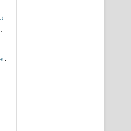
9)
m
,
iva
,
a