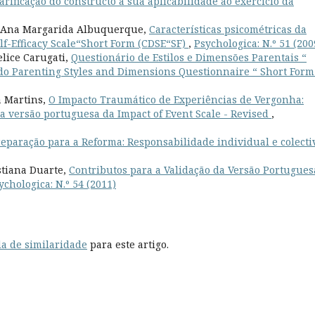
arificação do constructo à sua aplicabilidade ao exercício da
o, Ana Margarida Albuquerque,
Características psicométricas da
lf-Efficacy Scale“Short Form (CDSE“SF)
,
Psychologica: N.º 51 (200
elice Carugati,
Questionário de Estilos e Dimensões Parentais “
do Parenting Styles and Dimensions Questionnaire “ Short For
a Martins,
O Impacto Traumático de Experiências de Vergonha:
a versão portuguesa da Impact of Event Scale - Revised
,
eparação para a Reforma: Responsabilidade individual e colect
stiana Duarte,
Contributos para a Validação da Versão Portugues
ychologica: N.º 54 (2011)
a de similaridade
para este artigo.