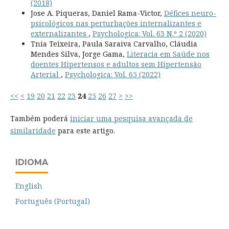
(2018)
Jose A. Piqueras, Daniel Rama-Victor,
Défices neuro-
psicológicos nas perturbações internalizantes e
externalizantes
,
Psychologica: Vol. 63 N.º 2 (2020)
Tnia Teixeira, Paula Saraiva Carvalho, Cláudia
Mendes Silva, Jorge Gama,
Literacia em Saúde nos
doentes Hipertensos e adultos sem Hipertensão
Arterial
,
Psychologica: Vol. 65 (2022)
<<
<
19
20
21
22
23
24
25
26
27
>
>>
Também poderá
iniciar uma pesquisa avançada de
similaridade
para este artigo.
IDIOMA
English
Português (Portugal)