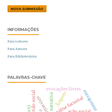
NOVA SUBMISSÃO
INFORMAÇÕES
Para Leitores
Para Autores
Para Bibliotecários
PALAVRAS-CHAVE
evocações livres
entrapment
conexão social
Ãmpeto
narrativa
análise factorial
ação social