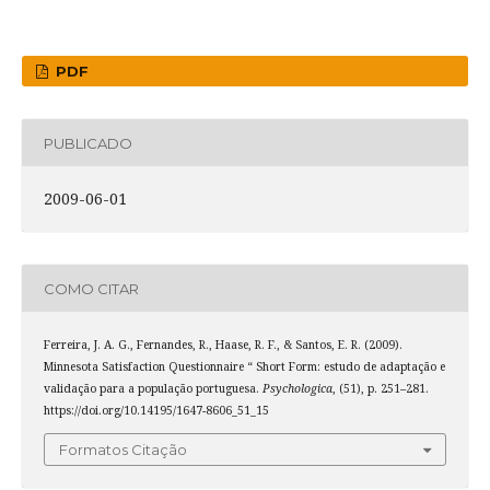
PDF
PUBLICADO
2009-06-01
COMO CITAR
Ferreira, J. A. G., Fernandes, R., Haase, R. F., & Santos, E. R. (2009).
Minnesota Satisfaction Questionnaire “ Short Form: estudo de adaptação e
validação para a população portuguesa.
Psychologica
, (51), p. 251–281.
https://doi.org/10.14195/1647-8606_51_15
Formatos Citação