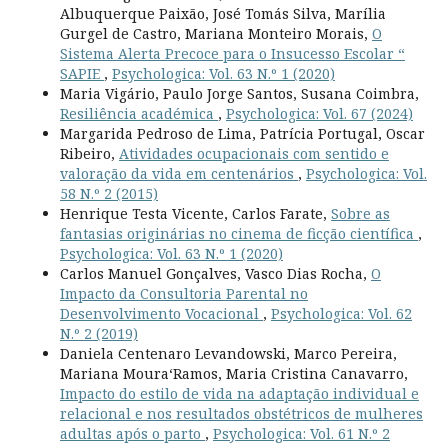
Albuquerque Paixão, José Tomás Silva, Marília
Gurgel de Castro, Mariana Monteiro Morais,
O
Sistema Alerta Precoce para o Insucesso Escolar “
SAPIE
,
Psychologica: Vol. 63 N.º 1 (2020)
Maria Vigário, Paulo Jorge Santos, Susana Coimbra,
Resiliência académica
,
Psychologica: Vol. 67 (2024)
Margarida Pedroso de Lima, Patrícia Portugal, Oscar
Ribeiro,
Atividades ocupacionais com sentido e
valoração da vida em centenários
,
Psychologica: Vol.
58 N.º 2 (2015)
Henrique Testa Vicente, Carlos Farate,
Sobre as
fantasias originárias no cinema de ficção científica
,
Psychologica: Vol. 63 N.º 1 (2020)
Carlos Manuel Gonçalves, Vasco Dias Rocha,
O
Impacto da Consultoria Parental no
Desenvolvimento Vocacional
,
Psychologica: Vol. 62
N.º 2 (2019)
Daniela Centenaro Levandowski, Marco Pereira,
Mariana Moura­‘Ramos, Maria Cristina Canavarro,
Impacto do estilo de vida na adaptação individual e
relacional e nos resultados obstétricos de mulheres
adultas após o parto
,
Psychologica: Vol. 61 N.º 2