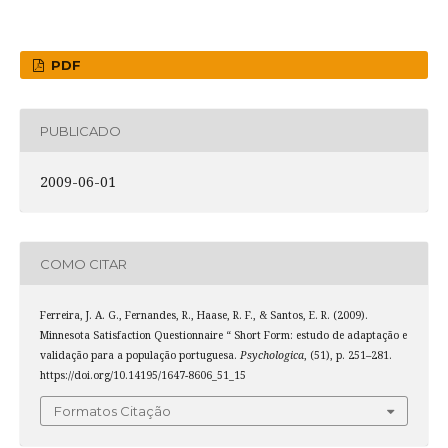
PDF
PUBLICADO
2009-06-01
COMO CITAR
Ferreira, J. A. G., Fernandes, R., Haase, R. F., & Santos, E. R. (2009).
Minnesota Satisfaction Questionnaire “ Short Form: estudo de adaptação e
validação para a população portuguesa.
Psychologica
, (51), p. 251–281.
https://doi.org/10.14195/1647-8606_51_15
Formatos Citação