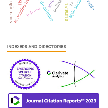
vinculação aos pais
evocações livres
ação social
narrativa
psicose
INDEXERS AND DIRECTORIES