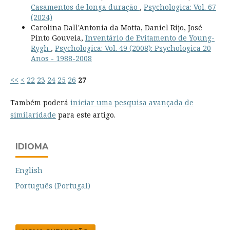
Casamentos de longa duração
,
Psychologica: Vol. 67
(2024)
Carolina Dall'Antonia da Motta, Daniel Rijo, José
Pinto Gouveia,
Inventário de Evitamento de Young-
Rygh
,
Psychologica: Vol. 49 (2008): Psychologica 20
Anos - 1988-2008
<<
<
22
23
24
25
26
27
Também poderá
iniciar uma pesquisa avançada de
similaridade
para este artigo.
IDIOMA
English
Português (Portugal)