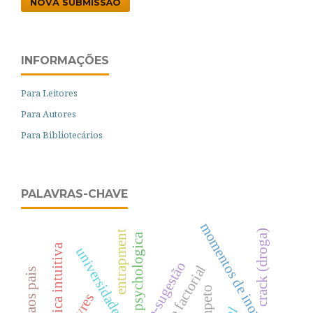
NOVA SUBMISSÃO
INFORMAÇÕES
Para Leitores
Para Autores
Para Bibliotecários
PALAVRAS-CHAVE
momentos de inovação
crack (droga)
entrapment
psychologica
física intuitiva
universidade de coimbra
auto-sugestão
análise factorial
Ãmpeto