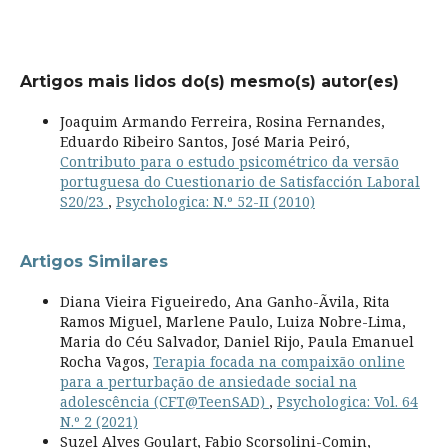
Artigos mais lidos do(s) mesmo(s) autor(es)
Joaquim Armando Ferreira, Rosina Fernandes,
Eduardo Ribeiro Santos, José Maria Peiró,
Contributo para o estudo psicométrico da versão
portuguesa do Cuestionario de Satisfacción Laboral
S20/23
,
Psychologica: N.º 52-II (2010)
Artigos Similares
Diana Vieira Figueiredo, Ana Ganho-Ãvila, Rita
Ramos Miguel, Marlene Paulo, Luiza Nobre-Lima,
Maria do Céu Salvador, Daniel Rijo, Paula Emanuel
Rocha Vagos,
Terapia focada na compaixão online
para a perturbação de ansiedade social na
adolescência (CFT@TeenSAD)
,
Psychologica: Vol. 64
N.º 2 (2021)
Suzel Alves Goulart, Fabio Scorsolini-Comin,