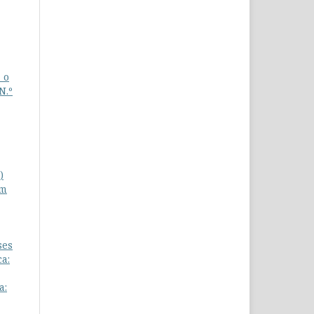
 o
N.º
)
im
ses
a:
a: