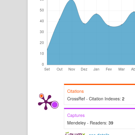
Citations
CrossRef - Citation Indexes:
2
Captures
Mendeley - Readers:
39
-
see details