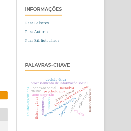
INFORMAÇÕES
Para Leitores
Para Autores
Para Bibliotecários
PALAVRAS-CHAVE
decisão ética
processamento de informação social
universidade de coimbra
narrativa
conexão social
adultos argentinos
transcendência
jovem adulto
trauma
psychologica
ação social
auto-sugestão
crack (droga)
momentos de inovação
física ingénua
entrapment
ferenczi
Ãmpeto
adoção