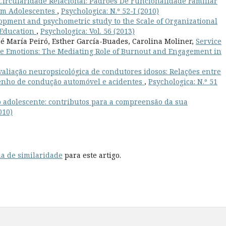
Circularidade Relacional: Padrões De Funcionalidade Familiar
 Em Adolescentes
,
Psychologica: N.º 52-I (2010)
opment and psychometric study to the Scale of Organizational
 Education
,
Psychologica: Vol. 56 (2013)
sé María Peiró, Esther García-Buades, Carolina Moliner,
Service
ve Emotions: The Mediating Role of Burnout and Engagement in
valiação neuropsicológica de condutores idosos: Relações entre
penho de condução automóvel e acidentes
,
Psychologica: N.º 51
o adolescente: contributos para a compreensão da sua
010)
a de similaridade
para este artigo.