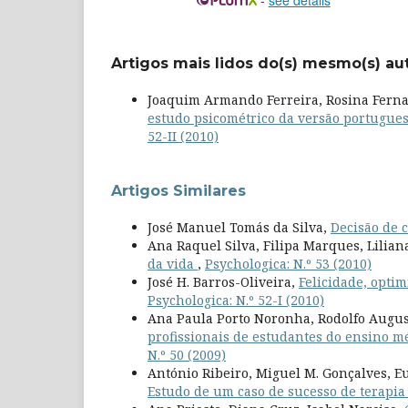
Artigos mais lidos do(s) mesmo(s) au
Joaquim Armando Ferreira, Rosina Fernan
estudo psicométrico da versão portugues
52-II (2010)
Artigos Similares
José Manuel Tomás da Silva,
Decisão de c
Ana Raquel Silva, Filipa Marques, Lilian
da vida
,
Psychologica: N.º 53 (2010)
José H. Barros-Oliveira,
Felicidade, opti
Psychologica: N.º 52-I (2010)
Ana Paula Porto Noronha, Rodolfo Augu
profissionais de estudantes do ensino m
N.º 50 (2009)
António Ribeiro, Miguel M. Gonçalves, E
Estudo de um caso de sucesso de terapia