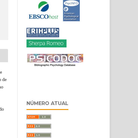
de
o de
ho
NÚMERO ATUAL
 do