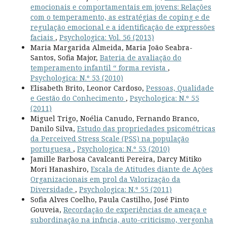
emocionais e comportamentais em jovens: Relações
com o temperamento, as estratégias de coping e de
regulação emocional e a identificação de expressões
faciais
,
Psychologica: Vol. 56 (2013)
Maria Margarida Almeida, Maria João Seabra-
Santos, Sofia Major,
Bateria de avaliação do
temperamento infantil “ forma revista
,
Psychologica: N.º 53 (2010)
Elisabeth Brito, Leonor Cardoso,
Pessoas, Qualidade
e Gestão do Conhecimento
,
Psychologica: N.º 55
(2011)
Miguel Trigo, Noélia Canudo, Fernando Branco,
Danilo Silva,
Estudo das propriedades psicométricas
da Perceived Stress Scale (PSS) na população
portuguesa
,
Psychologica: N.º 53 (2010)
Jamille Barbosa Cavalcanti Pereira, Darcy Mitiko
Mori Hanashiro,
Escala de Atitudes diante de Ações
Organizacionais em prol da Valorização da
Diversidade
,
Psychologica: N.º 55 (2011)
Sofia Alves Coelho, Paula Castilho, José Pinto
Gouveia,
Recordação de experiências de ameaça e
subordinação na infncia, auto-criticismo, vergonha