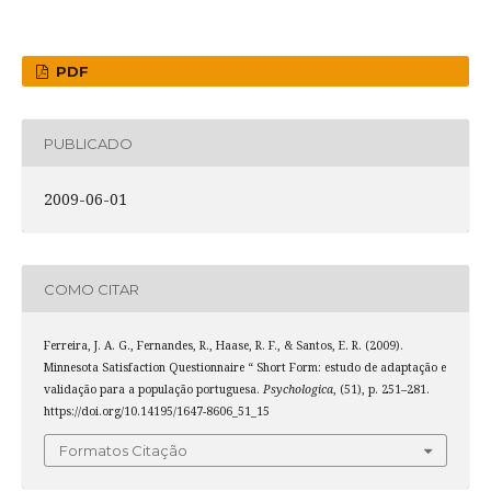
PDF
PUBLICADO
2009-06-01
COMO CITAR
Ferreira, J. A. G., Fernandes, R., Haase, R. F., & Santos, E. R. (2009).
Minnesota Satisfaction Questionnaire “ Short Form: estudo de adaptação e
validação para a população portuguesa.
Psychologica
, (51), p. 251–281.
https://doi.org/10.14195/1647-8606_51_15
Formatos Citação