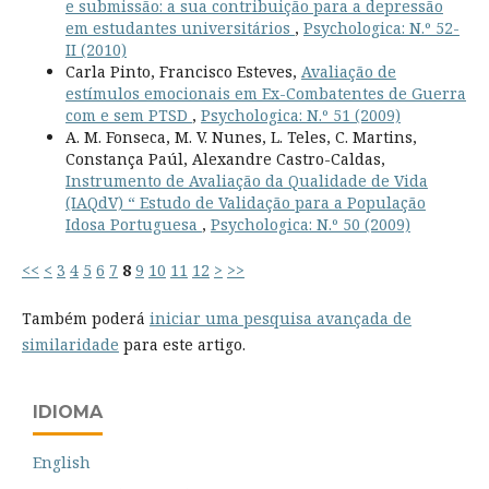
e submissão: a sua contribuição para a depressão
em estudantes universitários
,
Psychologica: N.º 52-
II (2010)
Carla Pinto, Francisco Esteves,
Avaliação de
estímulos emocionais em Ex-Combatentes de Guerra
com e sem PTSD
,
Psychologica: N.º 51 (2009)
A. M. Fonseca, M. V. Nunes, L. Teles, C. Martins,
Constança Paúl, Alexandre Castro-Caldas,
Instrumento de Avaliação da Qualidade de Vida
(IAQdV) “ Estudo de Validação para a População
Idosa Portuguesa
,
Psychologica: N.º 50 (2009)
<<
<
3
4
5
6
7
8
9
10
11
12
>
>>
Também poderá
iniciar uma pesquisa avançada de
similaridade
para este artigo.
IDIOMA
English