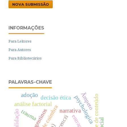
NOVA SUBMISSÃO
INFORMAÇÕES
Para Leitores
Para Autores
Para Bibliotecários
PALAVRAS-CHAVE
Ãmpeto
adoção
validade de conteúdo
psychologica
decisão ética
análise factorial
narrativa
trauma
entrapment
ferenczi