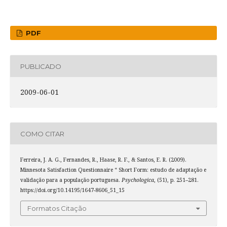
PDF
PUBLICADO
2009-06-01
COMO CITAR
Ferreira, J. A. G., Fernandes, R., Haase, R. F., & Santos, E. R. (2009).
Minnesota Satisfaction Questionnaire “ Short Form: estudo de adaptação e
validação para a população portuguesa.
Psychologica
, (51), p. 251–281.
https://doi.org/10.14195/1647-8606_51_15
Formatos Citação