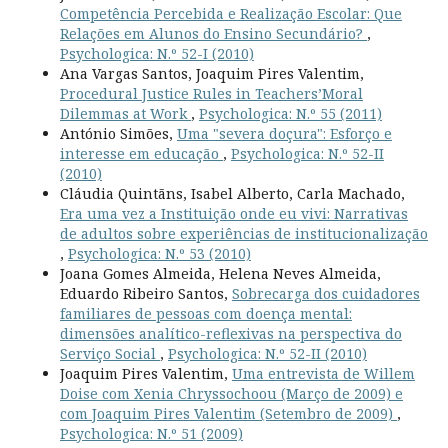
Competência Percebida e Realização Escolar: Que
Relações em Alunos do Ensino Secundário?
,
Psychologica: N.º 52-I (2010)
Ana Vargas Santos, Joaquim Pires Valentim,
Procedural Justice Rules in Teachers’Moral
Dilemmas at Work
,
Psychologica: N.º 55 (2011)
António Simões,
Uma "severa doçura": Esforço e
interesse em educação
,
Psychologica: N.º 52-II
(2010)
Cláudia Quintãns, Isabel Alberto, Carla Machado,
Era uma vez a Instituição onde eu vivi: Narrativas
de adultos sobre experiências de institucionalização
,
Psychologica: N.º 53 (2010)
Joana Gomes Almeida, Helena Neves Almeida,
Eduardo Ribeiro Santos,
Sobrecarga dos cuidadores
familiares de pessoas com doença mental:
dimensões analítico-reflexivas na perspectiva do
Serviço Social
,
Psychologica: N.º 52-II (2010)
Joaquim Pires Valentim,
Uma entrevista de Willem
Doise com Xenia Chryssochoou (Março de 2009) e
com Joaquim Pires Valentim (Setembro de 2009)
,
Psychologica: N.º 51 (2009)