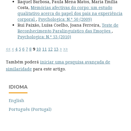
Raquel Barbosa, Paula Mena Matos, Maria Emília
Costa,
Memórias afectivas do corpo: um estudo
qualitativo acerca do papel dos pais na experiência
corporal
,
Psychologica: N.º 50 (2009)
Rui Paixão, Luísa Coelho, Joana Ferreira,
Teste de
Reconhecimento Paralinguístico das Emoções
,
Psychologica: N.º 53 (2010)
<<
<
4
5
6
7
8
9
10
11
12
13
>
>>
Também poderá
iniciar uma pesquisa avançada de
similaridade
para este artigo.
IDIOMA
English
Português (Portugal)