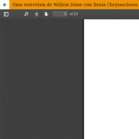
Uma entrevista de Willem Doise com Xenia Chryssochoou (