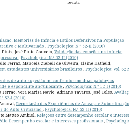
revista.
lação, Memórias de Infncia e Estilos Defensivos na População
rativo e Multivariado
,
Psychologica: N.º 52-II (2010)
 Dinis, José Pinto Gouveia,
Validação das emoções na infncia:
epressiva
,
Psychologica: N.º 52-II (2010)
o Ferraz, Manoela Ziebell de Oliveira, Elaine Hatfield,
 em estudantes universitários brasileiros
,
Psychologica: Vol. 62 N
ntos de auto-sugestão no confronto com duas patologias
ide e espondilite anquilosante
,
Psychologica: N.º 52-I (2010)
Ferrão, Vera Marisa Navio, Adriano Tavares, José Teles,
Avalia
.º 52-I (2010)
 Amaral,
Recordação das Experiências de Ameaça e Subordinaçã
dor do Auto-Criticismo
,
Psychologica: N.º 52-II (2010)
sto Matteo Ambiel,
Relações entre desempenho escolar e interes
édio Desempenho escolar e interesses profissionais
,
Psychologic