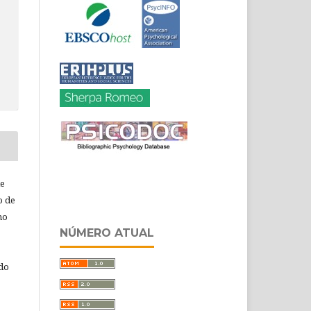
de
o de
ho
NÚMERO ATUAL
 do