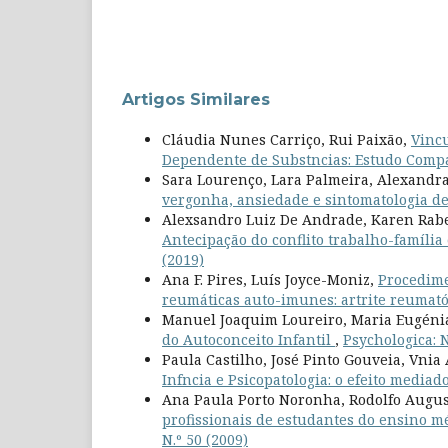
Artigos Similares
Cláudia Nunes Carriço, Rui Paixão,
Vincu
Dependente de Substncias: Estudo Compa
Sara Lourenço, Lara Palmeira, Alexandra
vergonha, ansiedade e sintomatologia d
Alexsandro Luiz De Andrade, Karen Rabell
Antecipação do conflito trabalho-família
(2019)
Ana F. Pires, Luís Joyce-Moniz,
Procedime
reumáticas auto-imunes: artrite reumató
Manuel Joaquim Loureiro, Maria Eugénia 
do Autoconceito Infantil
,
Psychologica: N
Paula Castilho, José Pinto Gouveia, Vnia
Infncia e Psicopatologia: o efeito media
Ana Paula Porto Noronha, Rodolfo Augu
profissionais de estudantes do ensino m
N.º 50 (2009)