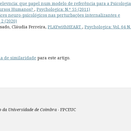
Relevncia: que papel num modelo de referência para a Psicologia
ecursos Humanos?
,
Psychologica: N.º 55 (2011)
ices neuro-psicológicos nas perturbações internalizantes e
 2 (2020)
sado, Cláudia Ferreira,
PLAYwithHEART
,
Psychologica: Vol. 64 N.
a de similaridade
para este artigo.
ão da Universidade de Coimbra -
FPCEUC