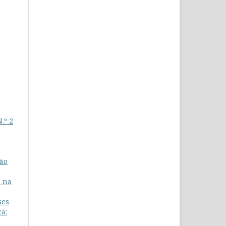
.º 2
ção
o na
ses
a: