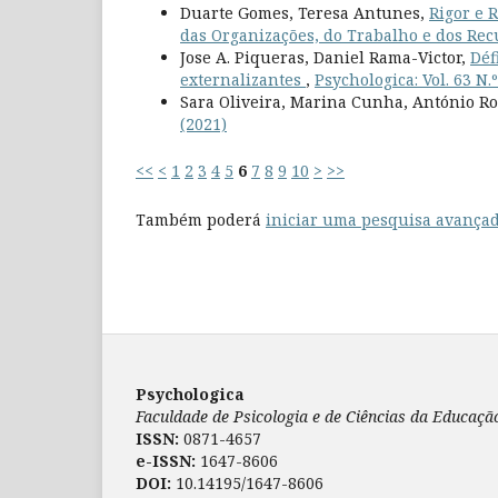
Duarte Gomes, Teresa Antunes,
Rigor e 
das Organizações, do Trabalho e dos R
Jose A. Piqueras, Daniel Rama-Victor,
Déf
externalizantes
,
Psychologica: Vol. 63 N.º
Sara Oliveira, Marina Cunha, António Ro
(2021)
<<
<
1
2
3
4
5
6
7
8
9
10
>
>>
Também poderá
iniciar uma pesquisa avançad
Psychologica
Faculdade de Psicologia e de Ciências da Educaç
ISSN:
0871-4657
e-ISSN:
1647-8606
DOI:
10.14195/1647-8606