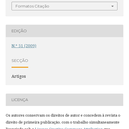
Formatos Citação
EDIÇÃO
N.º 51 (2009)
SECÇÃO
Artigos
LICENÇA
Os autores conservam os direitos de autor e concedem à revista o
direito de primeira publicação, com o trabalho simultaneamente
licenciado sob a
Licença Creative Commons Attribution
que