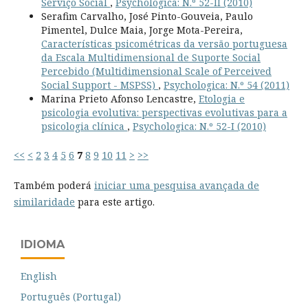
Serviço Social
,
Psychologica: N.º 52-II (2010)
Serafim Carvalho, José Pinto-Gouveia, Paulo
Pimentel, Dulce Maia, Jorge Mota-Pereira,
Características psicométricas da versão portuguesa
da Escala Multidimensional de Suporte Social
Percebido (Multidimensional Scale of Perceived
Social Support - MSPSS)
,
Psychologica: N.º 54 (2011)
Marina Prieto Afonso Lencastre,
Etologia e
psicologia evolutiva: perspectivas evolutivas para a
psicologia clínica
,
Psychologica: N.º 52-I (2010)
<<
<
2
3
4
5
6
7
8
9
10
11
>
>>
Também poderá
iniciar uma pesquisa avançada de
similaridade
para este artigo.
IDIOMA
English
Português (Portugal)