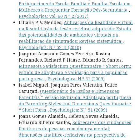
Enriquecimento Escola-Família e Família-Escola em
Mulheres a Frequentar Formação Pós-Secundária
,
Psychologica: Vol. 60 N.º 2 (2017)
Liliana P. V. Mendes,
Aplicações da Realidade Virtual
na Reabilitação da lesão cerebral adquirida: Estudo
das potencialidades de ambientes virtuais na
reabilitação de sinistrados: Revisão sistemática
,
Psychologica: N.º 52-II (2010)
Joaquim Armando Gomes Ferreira, Rosina
Fernandes, Richard F. Haase, Eduardo R. Santos,
Minnesota Satisfaction Questionnaire “ Short Form:
estudo de adaptação e validação para a população
portuguesa
,
Psychologica: N.º 51 (2009)
Isabel Miguel, Joaquim Pires Valentim, Felice
Carugati,
Questionário de Estilos e Dimensões
Parentais “ Versão Reduzida: Adaptação portuguesa
do Parenting Styles and Dimensions Questionnaire
“ Short Form
,
Psychologica: N.º 51 (2009)
Joana Gomes Almeida, Helena Neves Almeida,
Eduardo Ribeiro Santos,
Sobrecarga dos cuidadores
familiares de pessoas com doença mental:
dimensões analítico-reflexivas na perspectiva do