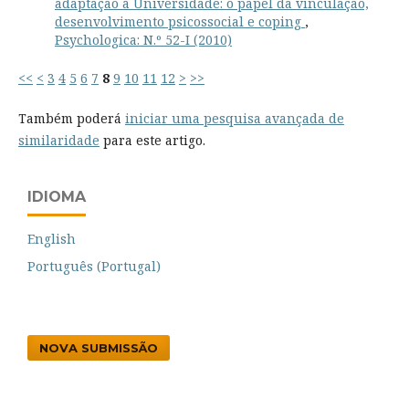
adaptação à Universidade: o papel da vinculação,
desenvolvimento psicossocial e coping
,
Psychologica: N.º 52-I (2010)
<<
<
3
4
5
6
7
8
9
10
11
12
>
>>
Também poderá
iniciar uma pesquisa avançada de
similaridade
para este artigo.
IDIOMA
English
Português (Portugal)
NOVA SUBMISSÃO