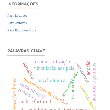
INFORMAÇÕES
Para Leitores
Para Autores
Para Bibliotecários
PALAVRAS-CHAVE
responsabilização
adoção
narrativa
entrapment
adultos argentinos
vinculação aos pais
auto-sugestão
universidade de coimbra
psychologica
evocações livres
crack (droga)
conexão social
trauma
Ãmpeto
análise factorial
desenvolvimento de instrumento