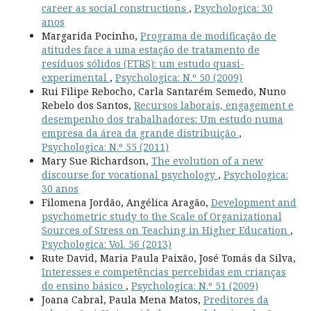
career as social constructions
,
Psychologica: 30
anos
Margarida Pocinho,
Programa de modificação de
atitudes face a uma estação de tratamento de
resíduos sólidos (ETRS): um estudo quasi-
experimental
,
Psychologica: N.º 50 (2009)
Rui Filipe Rebocho, Carla Santarém Semedo, Nuno
Rebelo dos Santos,
Recursos laborais, engagement e
desempenho dos trabalhadores: Um estudo numa
empresa da área da grande distribuição
,
Psychologica: N.º 55 (2011)
Mary Sue Richardson,
The evolution of a new
discourse for vocational psychology
,
Psychologica:
30 anos
Filomena Jordão, Angélica Aragão,
Development and
psychometric study to the Scale of Organizational
Sources of Stress on Teaching in Higher Education
,
Psychologica: Vol. 56 (2013)
Rute David, Maria Paula Paixão, José Tomás da Silva,
Interesses e competências percebidas em crianças
do ensino básico
,
Psychologica: N.º 51 (2009)
Joana Cabral, Paula Mena Matos,
Preditores da