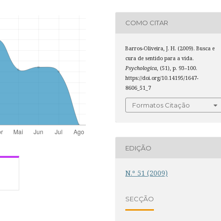
COMO CITAR
Barros-Oliveira, J. H. (2009). Busca e
cura de sentido para a vida.
Psychologica
, (51), p. 93–100.
https://doi.org/10.14195/1647-
8606_51_7
Formatos Citação
EDIÇÃO
N.º 51 (2009)
SECÇÃO