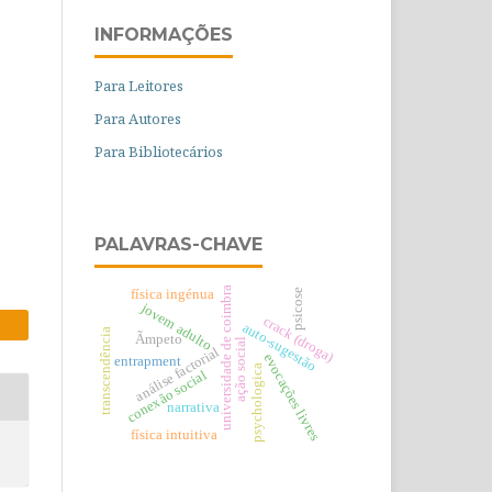
INFORMAÇÕES
Para Leitores
Para Autores
Para Bibliotecários
PALAVRAS-CHAVE
universidade de coimbra
física ingénua
psicose
jovem adulto
crack (droga)
auto-sugestão
transcendência
Ãmpeto
ação social
análise factorial
evocações livres
entrapment
psychologica
conexão social
narrativa
física intuitiva