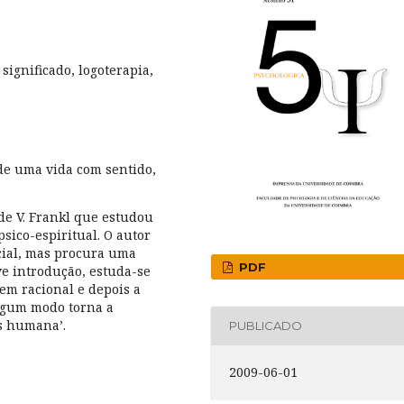
significado, logoterapia,
de uma vida com sentido,
de V. Frankl que estudou
sico-espiritual. O autor
ncial, mas procura uma
PDF
ve introdução, estuda-se
em racional e depois a
algum modo torna a
is humana’.
PUBLICADO
2009-06-01