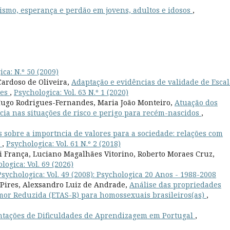
mismo, esperança e perdão em jovens, adultos e idosos
,
ca: N.º 50 (2009)
ardoso de Oliveira,
Adaptação e evidências de validade de Escal
tes
,
Psychologica: Vol. 63 N.º 1 (2020)
 Hugo Rodrigues-Fernandes, Maria João Monteiro,
Atuação dos
cia nas situações de risco e perigo para recém-nascidos
,
s sobre a importncia de valores para a sociedade: relações com
s
,
Psychologica: Vol. 61 N.º 2 (2018)
ni França, Luciano Magalhães Vitorino, Roberto Moraes Cruz,
logica: Vol. 69 (2026)
Psychologica: Vol. 49 (2008): Psychologica 20 Anos - 1988-2008
ires, Alexsandro Luiz de Andrade,
Análise das propriedades
mor Reduzida (ETAS-R) para homossexuais brasileiros(as)
,
tações de Dificuldades de Aprendizagem em Portugal
,