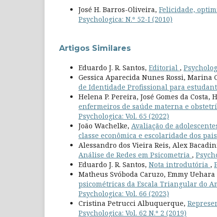
José H. Barros-Oliveira,
Felicidade, opti
Psychologica: N.º 52-I (2010)
Artigos Similares
Eduardo J. R. Santos,
Editorial
,
Psychologi
Gessica Aparecida Nunes Rossi, Marina C
de Identidade Profissional para estudan
Helena P. Pereira, José Gomes da Costa,
enfermeiros de saúde materna e obstetrí
Psychologica: Vol. 65 (2022)
João Wachelke,
Avaliação de adolescente
classe econômica e escolaridade dos pai
Alessandro dos Vieira Reis, Alex Bacadi
Análise de Redes em Psicometria
,
Psycho
Eduardo J. R. Santos,
Nota introdutória
,
Matheus Svóboda Caruzo, Emmy Uehara P
psicométricas da Escala Triangular do A
Psychologica: Vol. 66 (2023)
Cristina Petrucci Albuquerque,
Represen
Psychologica: Vol. 62 N.º 2 (2019)