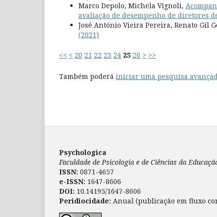
Marco Depolo, Michela Vignoli,
Acompanh
avaliação de desempenho de diretores de
José António Vieira Pereira, Renato Gil
(2021)
<<
<
20
21
22
23
24
25
26
>
>>
Também poderá
iniciar uma pesquisa avançad
Psychologica
Faculdade de Psicologia e de Ciências da Educaç
ISSN:
0871-4657
e-ISSN:
1647-8606
DOI:
10.14195/1647-8606
Peridiocidade:
Anual (publicação em fluxo co