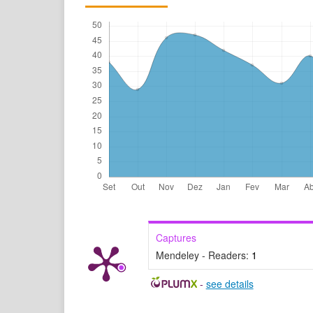
Captures
Mendeley - Readers:
1
-
see details