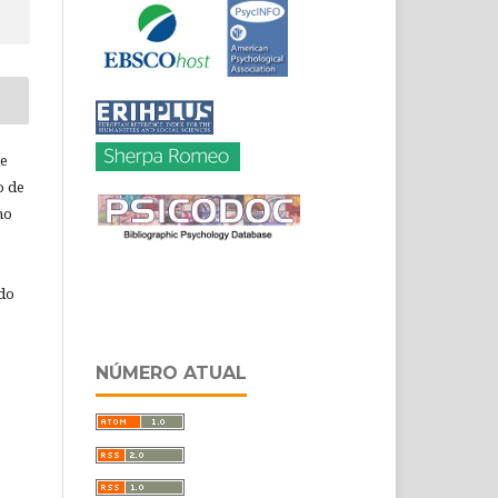
de
o de
ho
 do
NÚMERO ATUAL