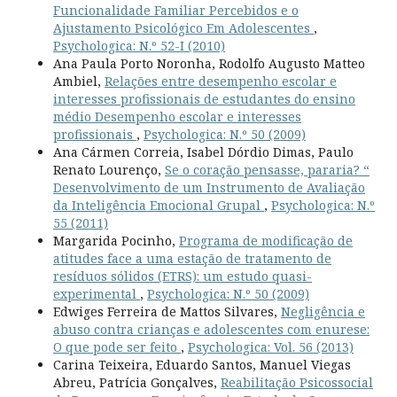
Funcionalidade Familiar Percebidos e o
Ajustamento Psicológico Em Adolescentes
,
Psychologica: N.º 52-I (2010)
Ana Paula Porto Noronha, Rodolfo Augusto Matteo
Ambiel,
Relações entre desempenho escolar e
interesses profissionais de estudantes do ensino
médio Desempenho escolar e interesses
profissionais
,
Psychologica: N.º 50 (2009)
Ana Cármen Correia, Isabel Dórdio Dimas, Paulo
Renato Lourenço,
Se o coração pensasse, pararia? “
Desenvolvimento de um Instrumento de Avaliação
da Inteligência Emocional Grupal
,
Psychologica: N.º
55 (2011)
Margarida Pocinho,
Programa de modificação de
atitudes face a uma estação de tratamento de
resíduos sólidos (ETRS): um estudo quasi-
experimental
,
Psychologica: N.º 50 (2009)
Edwiges Ferreira de Mattos Silvares,
Negligência e
abuso contra crianças e adolescentes com enurese:
O que pode ser feito
,
Psychologica: Vol. 56 (2013)
Carina Teixeira, Eduardo Santos, Manuel Viegas
Abreu, Patrícia Gonçalves,
Reabilitação Psicossocial