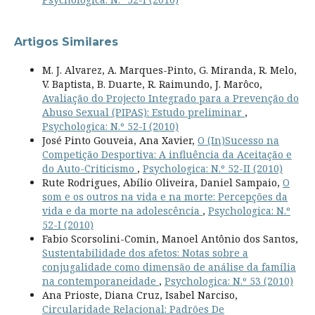
Artigos Similares
M. J. Alvarez, A. Marques-Pinto, G. Miranda, R. Melo,
V. Baptista, B. Duarte, R. Raimundo, J. Marôco,
Avaliação do Projecto Integrado para a Prevenção do
Abuso Sexual (PIPAS): Estudo preliminar
,
Psychologica: N.º 52-I (2010)
José Pinto Gouveia, Ana Xavier,
O (In)Sucesso na
Competição Desportiva: A influência da Aceitação e
do Auto-Criticismo
,
Psychologica: N.º 52-II (2010)
Rute Rodrigues, Abílio Oliveira, Daniel Sampaio,
O
som e os outros na vida e na morte: Percepções da
vida e da morte na adolescência
,
Psychologica: N.º
52-I (2010)
Fabio Scorsolini-Comin, Manoel Antônio dos Santos,
Sustentabilidade dos afetos: Notas sobre a
conjugalidade como dimensão de análise da família
na contemporaneidade
,
Psychologica: N.º 53 (2010)
Ana Prioste, Diana Cruz, Isabel Narciso,
Circularidade Relacional: Padrões De