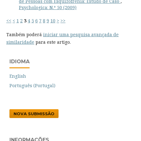
de Pessoas com Esquizofrenia: Estudo de Caso
,
Psychologica: N.º 50 (2009)
<<
<
1
2
3
4
5
6
7
8
9
10
>
>>
Também poderá
iniciar uma pesquisa avançada de
similaridade
para este artigo.
IDIOMA
English
Português (Portugal)
NOVA SUBMISSÃO
INFORMAÇÕES