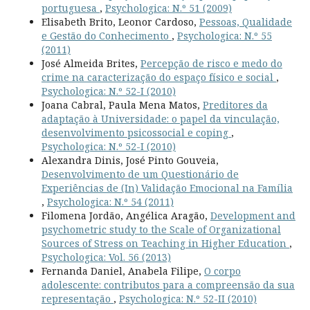
portuguesa
,
Psychologica: N.º 51 (2009)
Elisabeth Brito, Leonor Cardoso,
Pessoas, Qualidade
e Gestão do Conhecimento
,
Psychologica: N.º 55
(2011)
José Almeida Brites,
Percepção de risco e medo do
crime na caracterização do espaço físico e social
,
Psychologica: N.º 52-I (2010)
Joana Cabral, Paula Mena Matos,
Preditores da
adaptação à Universidade: o papel da vinculação,
desenvolvimento psicossocial e coping
,
Psychologica: N.º 52-I (2010)
Alexandra Dinis, José Pinto Gouveia,
Desenvolvimento de um Questionário de
Experiências de (In) Validação Emocional na Família
,
Psychologica: N.º 54 (2011)
Filomena Jordão, Angélica Aragão,
Development and
psychometric study to the Scale of Organizational
Sources of Stress on Teaching in Higher Education
,
Psychologica: Vol. 56 (2013)
Fernanda Daniel, Anabela Filipe,
O corpo
adolescente: contributos para a compreensão da sua
representação
,
Psychologica: N.º 52-II (2010)