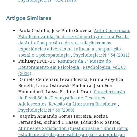
Artigos Similares
Paula Castilho, José Pinto Gouveia,
Auto-Compaixão:
Estudo da validação da versão portuguesa da Escala
da Auto-Compaixão e da sua relação com as
experiências adversas na infncia, a comparação
social e a psicopatologia
,
Psychologica: N.º 54 (2011)
PsihDay FPCE-UC,
Resumos da 7ª Mostra do
Doutoramento em Psicologia
,
Psychologica: Vol. 67
(2024)
Daniela Centenaro Levandowski, Bruna Angélica
Benetti, Laura Ostrowski Fontoura, Jean Von
Hohendorff, Laíssa Eschiletti Prati,
Caracterização
do Perfil Sócio-Demográfico de Gestantes
Adolescentes: Revisão da Literatura Brasileira
,
Psychologica: N.º 50 (2009)
Joaquim Armando Gomes Ferreira, Rosina
Fernandes, Richard F. Haase, Eduardo R. Santos,
Minnesota Satisfaction Questionnaire “ Short Form:
estudo de adaptação e validação para a população