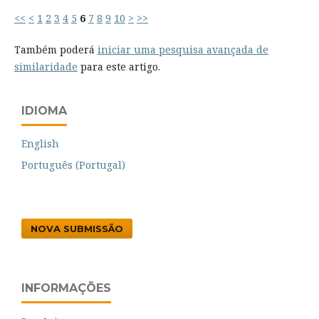
<<
<
1
2
3
4
5
6
7
8
9
10
>
>>
Também poderá
iniciar uma pesquisa avançada de
similaridade
para este artigo.
IDIOMA
English
Português (Portugal)
NOVA SUBMISSÃO
INFORMAÇÕES