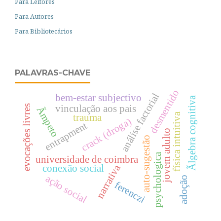
Para Leitores
Para Autores
Para Bibliotecários
PALAVRAS-CHAVE
desmentido
análise factorial
bem-estar subjectivo
Ãlgebra cognitiva
vinculação aos pais
evocações livres
Ãmpeto
física intuitiva
trauma
crack (droga)
entrapment
jovem adulto
auto-sugestão
psychologica
universidade de coimbra
narrativa
conexão social
ação social
adoção
ferenczi