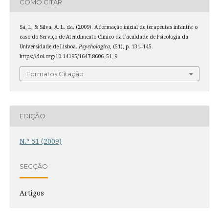
COMO CITAR
Sá, I., & Silva, A. L. da. (2009). A formação inicial de terapeutas infantis: o
caso do Serviço de Atendimento Clínico da Faculdade de Psicologia da
Universidade de Lisboa.
Psychologica
, (51), p. 131–145.
https://doi.org/10.14195/1647-8606_51_9
Formatos Citação
EDIÇÃO
N.º 51 (2009)
SECÇÃO
Artigos