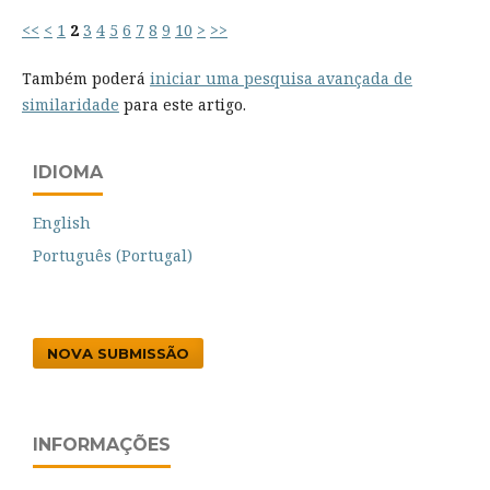
<<
<
1
2
3
4
5
6
7
8
9
10
>
>>
Também poderá
iniciar uma pesquisa avançada de
similaridade
para este artigo.
IDIOMA
English
Português (Portugal)
NOVA SUBMISSÃO
INFORMAÇÕES