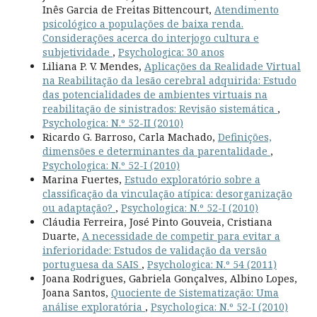
Inês Garcia de Freitas Bittencourt,
Atendimento
psicológico a populações de baixa renda.
Considerações acerca do interjogo cultura e
subjetividade
,
Psychologica: 30 anos
Liliana P. V. Mendes,
Aplicações da Realidade Virtual
na Reabilitação da lesão cerebral adquirida: Estudo
das potencialidades de ambientes virtuais na
reabilitação de sinistrados: Revisão sistemática
,
Psychologica: N.º 52-II (2010)
Ricardo G. Barroso, Carla Machado,
Definições,
dimensões e determinantes da parentalidade
,
Psychologica: N.º 52-I (2010)
Marina Fuertes,
Estudo exploratório sobre a
classificação da vinculação atípica: desorganização
ou adaptação?
,
Psychologica: N.º 52-I (2010)
Cláudia Ferreira, José Pinto Gouveia, Cristiana
Duarte,
A necessidade de competir para evitar a
inferioridade: Estudos de validação da versão
portuguesa da SAIS
,
Psychologica: N.º 54 (2011)
Joana Rodrigues, Gabriela Gonçalves, Albino Lopes,
Joana Santos,
Quociente de Sistematização: Uma
análise exploratória
,
Psychologica: N.º 52-I (2010)