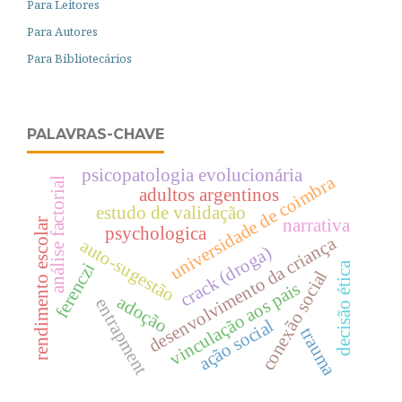
Para Leitores
Para Autores
Para Bibliotecários
PALAVRAS-CHAVE
psicopatologia evolucionária
universidade de coimbra
análise factorial
adultos argentinos
estudo de validação
narrativa
rendimento escolar
psychologica
desenvolvimento da criança
auto-sugestão
crack (droga)
ferenczi
decisão ética
conexão social
vinculação aos pais
adoção
entrapment
ação social
trauma