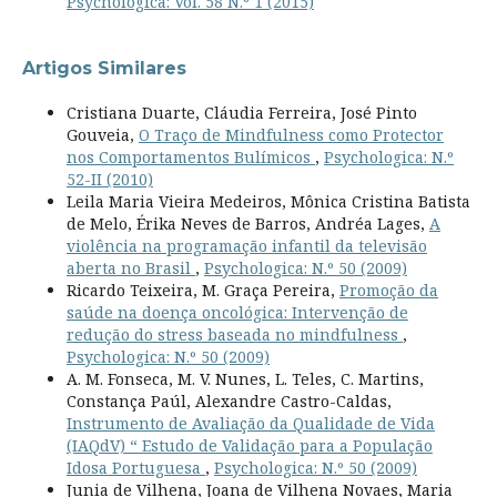
Psychologica: Vol. 58 N.º 1 (2015)
Artigos Similares
Cristiana Duarte, Cláudia Ferreira, José Pinto
Gouveia,
O Traço de Mindfulness como Protector
nos Comportamentos Bulímicos
,
Psychologica: N.º
52-II (2010)
Leila Maria Vieira Medeiros, Mônica Cristina Batista
de Melo, Érika Neves de Barros, Andréa Lages,
A
violência na programação infantil da televisão
aberta no Brasil
,
Psychologica: N.º 50 (2009)
Ricardo Teixeira, M. Graça Pereira,
Promoção da
saúde na doença oncológica: Intervenção de
redução do stress baseada no mindfulness
,
Psychologica: N.º 50 (2009)
A. M. Fonseca, M. V. Nunes, L. Teles, C. Martins,
Constança Paúl, Alexandre Castro-Caldas,
Instrumento de Avaliação da Qualidade de Vida
(IAQdV) “ Estudo de Validação para a População
Idosa Portuguesa
,
Psychologica: N.º 50 (2009)
Junia de Vilhena, Joana de Vilhena Novaes, Maria