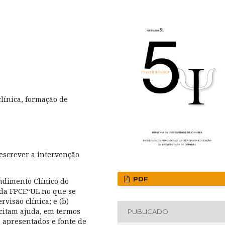
clínica, formação de
descrever a intervenção
PDF
ndimento Clínico do
 da FPCE“UL no que se
visão clínica; e (b)
licitam ajuda, em termos
PUBLICADO
s apresentados e fonte de