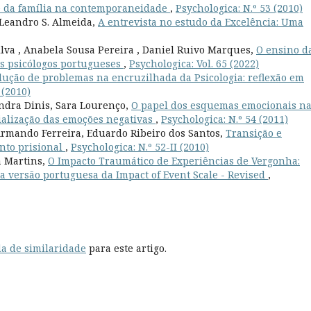
e da família na contemporaneidade
,
Psychologica: N.º 53 (2010)
, Leandro S. Almeida,
A entrevista no estudo da Excelência: Uma
ilva , Anabela Sousa Pereira , Daniel Ruivo Marques,
O ensino d
os psicólogos portugueses
,
Psychologica: Vol. 65 (2022)
lução de problemas na encruzilhada da Psicologia: reflexão em
 (2010)
andra Dinis, Sara Lourenço,
O papel dos esquemas emocionais n
ialização das emoções negativas
,
Psychologica: N.º 54 (2011)
Armando Ferreira, Eduardo Ribeiro dos Santos,
Transição e
nto prisional
,
Psychologica: N.º 52-II (2010)
a Martins,
O Impacto Traumático de Experiências de Vergonha:
a versão portuguesa da Impact of Event Scale - Revised
,
a de similaridade
para este artigo.