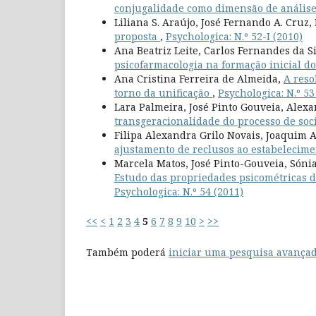
conjugalidade como dimensão de anális
Liliana S. Araújo, José Fernando A. Cruz
proposta
,
Psychologica: N.º 52-I (2010)
Ana Beatriz Leite, Carlos Fernandes da S
psicofarmacologia na formação inicial d
Ana Cristina Ferreira de Almeida,
A reso
torno da unificação
,
Psychologica: N.º 53
Lara Palmeira, José Pinto Gouveia, Alex
transgeracionalidade do processo de soc
Filipa Alexandra Grilo Novais, Joaquim 
ajustamento de reclusos ao estabelecime
Marcela Matos, José Pinto-Gouveia, Sóni
Estudo das propriedades psicométricas d
Psychologica: N.º 54 (2011)
<<
<
1
2
3
4
5
6
7
8
9
10
>
>>
Também poderá
iniciar uma pesquisa avançad