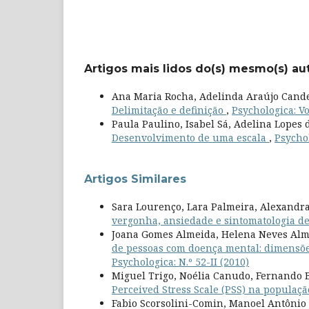
Artigos mais lidos do(s) mesmo(s) au
Ana Maria Rocha, Adelinda Araújo Candei
Delimitação e definição
,
Psychologica: Vol
Paula Paulino, Isabel Sá, Adelina Lopes 
Desenvolvimento de uma escala
,
Psychol
Artigos Similares
Sara Lourenço, Lara Palmeira, Alexandra
vergonha, ansiedade e sintomatologia d
Joana Gomes Almeida, Helena Neves Alm
de pessoas com doença mental: dimensões
Psychologica: N.º 52-II (2010)
Miguel Trigo, Noélia Canudo, Fernando B
Perceived Stress Scale (PSS) na populaç
Fabio Scorsolini-Comin, Manoel Antônio