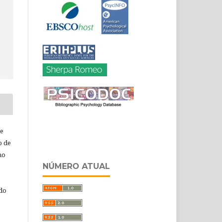
de
o de
ho
NÚMERO ATUAL
 do