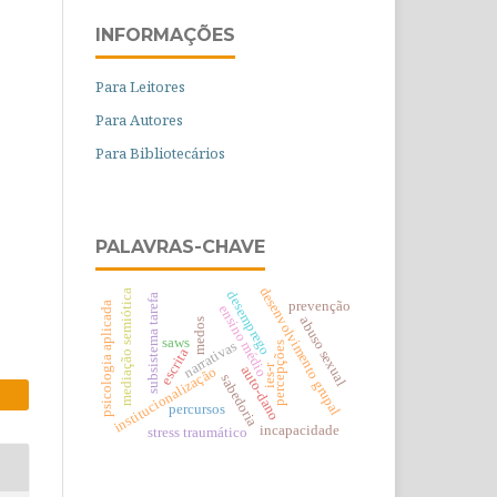
INFORMAÇÕES
Para Leitores
Para Autores
Para Bibliotecários
PALAVRAS-CHAVE
desenvolvimento grupal
mediação semiótica
desemprego
subsistema tarefa
prevenção
psicologia aplicada
ensino médio
abuso sexual
medos
saws
narrativas
percepções
escrita
ies-r
auto-dano
institucionalização
sabedoria
percursos
incapacidade
stress traumático