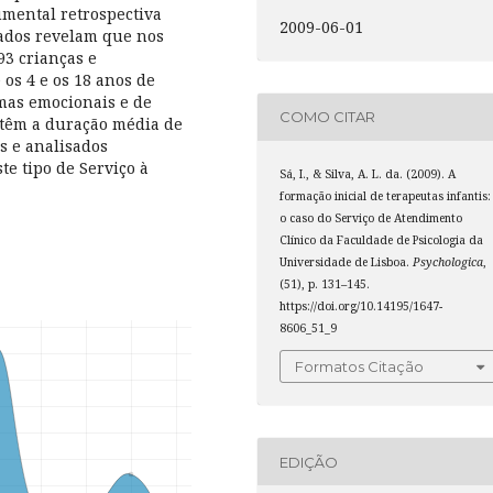
umental retrospectiva
2009-06-01
 dados revelam que nos
93 crianças e
 os 4 e os 18 anos de
mas emocionais e de
COMO CITAR
 têm a duração média de
os e analisados
te tipo de Serviço à
Sá, I., & Silva, A. L. da. (2009). A
formação inicial de terapeutas infantis:
o caso do Serviço de Atendimento
Clínico da Faculdade de Psicologia da
Universidade de Lisboa.
Psychologica
,
(51), p. 131–145.
https://doi.org/10.14195/1647-
8606_51_9
Formatos Citação
EDIÇÃO