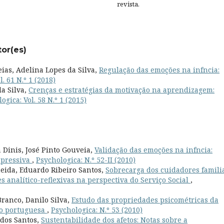
revista.
tor(es)
as, Adelina Lopes da Silva,
Regulação das emoções na infncia:
. 61 N.º 1 (2018)
da Silva,
Crenças e estratégias da motivação na aprendizagem:
ogica: Vol. 58 N.º 1 (2015)
 Dinis, José Pinto Gouveia,
Validação das emoções na infncia:
epressiva
,
Psychologica: N.º 52-II (2010)
eida, Eduardo Ribeiro Santos,
Sobrecarga dos cuidadores famili
 analítico-reflexivas na perspectiva do Serviço Social
,
ranco, Danilo Silva,
Estudo das propriedades psicométricas da
ão portuguesa
,
Psychologica: N.º 53 (2010)
 dos Santos,
Sustentabilidade dos afetos: Notas sobre a