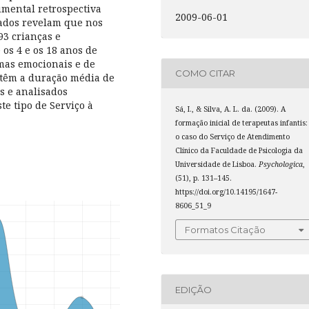
umental retrospectiva
2009-06-01
 dados revelam que nos
93 crianças e
 os 4 e os 18 anos de
mas emocionais e de
COMO CITAR
 têm a duração média de
os e analisados
te tipo de Serviço à
Sá, I., & Silva, A. L. da. (2009). A
formação inicial de terapeutas infantis:
o caso do Serviço de Atendimento
Clínico da Faculdade de Psicologia da
Universidade de Lisboa.
Psychologica
,
(51), p. 131–145.
https://doi.org/10.14195/1647-
8606_51_9
Formatos Citação
EDIÇÃO