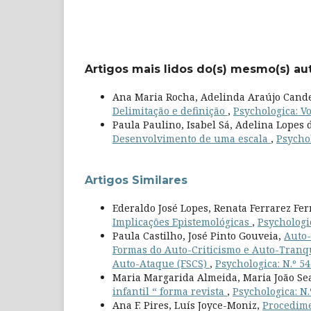
Artigos mais lidos do(s) mesmo(s) au
Ana Maria Rocha, Adelinda Araújo Candei
Delimitação e definição
,
Psychologica: Vol
Paula Paulino, Isabel Sá, Adelina Lopes 
Desenvolvimento de uma escala
,
Psychol
Artigos Similares
Ederaldo José Lopes, Renata Ferrarez Fe
Implicações Epistemológicas
,
Psychologic
Paula Castilho, José Pinto Gouveia,
Auto-
Formas do Auto-Criticismo e Auto-Tranqu
Auto-Ataque (FSCS)
,
Psychologica: N.º 54
Maria Margarida Almeida, Maria João Sea
infantil “ forma revista
,
Psychologica: N.
Ana F. Pires, Luís Joyce-Moniz,
Procedime