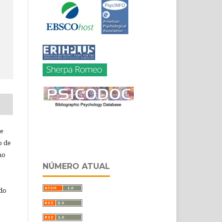
de
o de
ho
NÚMERO ATUAL
 do