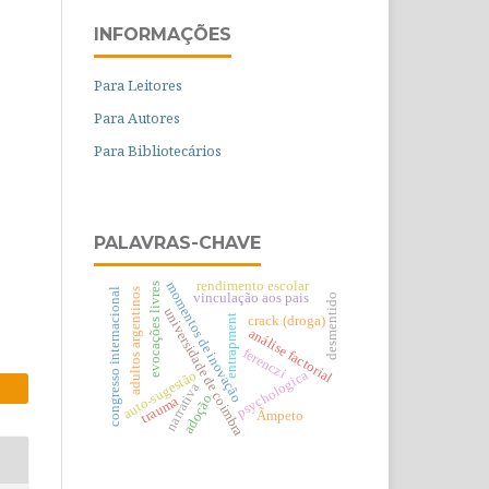
INFORMAÇÕES
Para Leitores
Para Autores
Para Bibliotecários
PALAVRAS-CHAVE
rendimento escolar
momentos de inovação
evocações livres
congresso internacional
adultos argentinos
vinculação aos pais
desmentido
universidade de coimbra
entrapment
crack (droga)
análise factorial
ferenczi
psychologica
auto-sugestão
narrativa
adoção
trauma
Ãmpeto