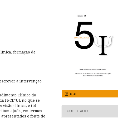
clínica, formação de
descrever a intervenção
PDF
ndimento Clínico do
 da FPCE“UL no que se
visão clínica; e (b)
licitam ajuda, em termos
PUBLICADO
s apresentados e fonte de