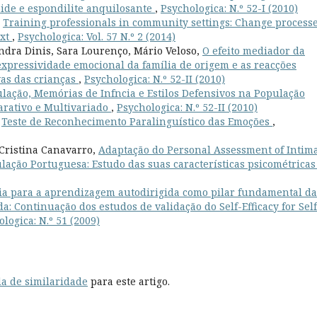
ide e espondilite anquilosante
,
Psychologica: N.º 52-I (2010)
,
Training professionals in community settings: Change process
ext
,
Psychologica: Vol. 57 N.º 2 (2014)
ndra Dinis, Sara Lourenço, Mário Veloso,
O efeito mediador da
expressividade emocional da família de origem e as reacções
vas das crianças
,
Psychologica: N.º 52-II (2010)
lação, Memórias de Infncia e Estilos Defensivos na População
rativo e Multivariado
,
Psychologica: N.º 52-II (2010)
,
Teste de Reconhecimento Paralinguístico das Emoções
,
Cristina Canavarro,
Adaptação do Personal Assessment of Intim
ulação Portuguesa: Estudo das suas características psicométrica
cia para a aprendizagem autodirigida como pilar fundamental da
: Continuação dos estudos de validação do Self-Efficacy for Self
logica: N.º 51 (2009)
a de similaridade
para este artigo.