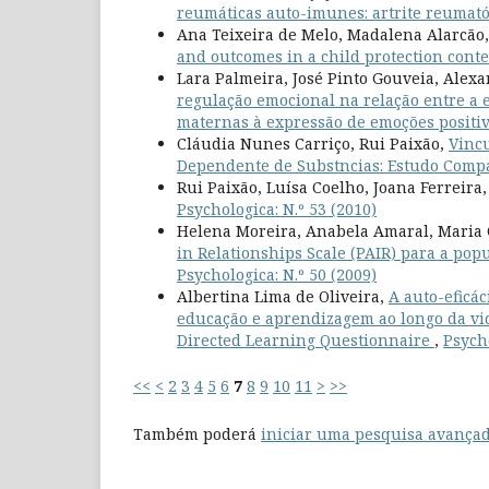
reumáticas auto-imunes: artrite reumató
Ana Teixeira de Melo, Madalena Alarcão
and outcomes in a child protection cont
Lara Palmeira, José Pinto Gouveia, Alexa
regulação emocional na relação entre a 
maternas à expressão de emoções positi
Cláudia Nunes Carriço, Rui Paixão,
Vincu
Dependente de Substncias: Estudo Compa
Rui Paixão, Luísa Coelho, Joana Ferreira
Psychologica: N.º 53 (2010)
Helena Moreira, Anabela Amaral, Maria 
in Relationships Scale (PAIR) para a pop
Psychologica: N.º 50 (2009)
Albertina Lima de Oliveira,
A auto-eficá
educação e aprendizagem ao longo da vida
Directed Learning Questionnaire
,
Psycho
<<
<
2
3
4
5
6
7
8
9
10
11
>
>>
Também poderá
iniciar uma pesquisa avançad