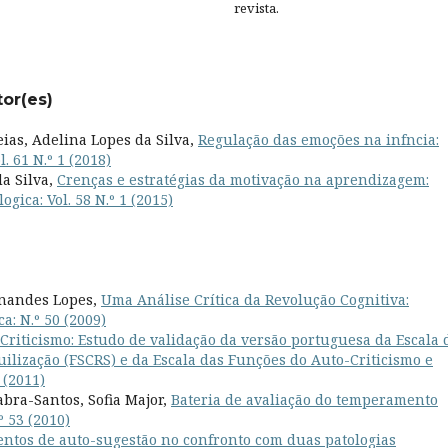
revista.
tor(es)
as, Adelina Lopes da Silva,
Regulação das emoções na infncia:
. 61 N.º 1 (2018)
da Silva,
Crenças e estratégias da motivação na aprendizagem:
ogica: Vol. 58 N.º 1 (2015)
rnandes Lopes,
Uma Análise Crítica da Revolução Cognitiva:
a: N.º 50 (2009)
Criticismo: Estudo de validação da versão portuguesa da Escala 
ilização (FSCRS) e da Escala das Funções do Auto-Criticismo e
 (2011)
bra-Santos, Sofia Major,
Bateria de avaliação do temperamento
º 53 (2010)
ntos de auto-sugestão no confronto com duas patologias