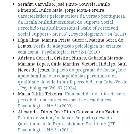
Serafim Carvalho, José Pinto-Gouveia, Paulo
Pimentel, Dulce Maia, Jorge Mota-Pereira,
Características psicométricas da versão portuguesa
da Escala Multidimensional de Suporte Social
Percebido (Multidimensional Scale of Perceived
Social Support - MSPSS)
,
Psychologica: N.º 54 (2011)
Lígia Lima, Marina Prista Guerra, Marina Serra de
Lemos,
Perfis de adaptação psicológica na criança
com asma
,
Psychologica: N.º 52-I (2010)
Adriana Correia, Cristina Nunes, Gabriela Marotta,
Mariana Lopes, Cátia Martins, Victoria Hidalgo, Saúl
Neves de Jesus,
Impacto do programa de formação e
apoio familiar nas competências parentais e na
qualidade de vida infantil percebida em Cabo-Verde
,
Psychologica: Vol. 67 (2024)
Maria Odília Teixeira,
Uma medida de auto-eficácia
percebida em contextos sociais e académicos
,
Psychologica: N.º 51 (2009)
Alexandra Dinis, José Pinto Gouveia, Ana Xavier,
Estudo de validação da versão portuguesa do
Questionário de Expressividade Familiar “ QEF
,
Psychologica: N.º 54 (2011)