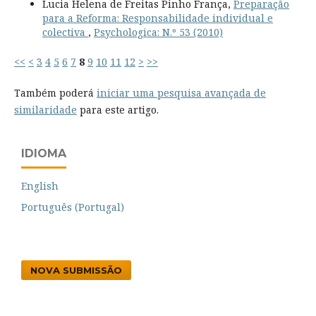
Lucia Helena de Freitas Pinho França,
Preparação
para a Reforma: Responsabilidade individual e
colectiva
,
Psychologica: N.º 53 (2010)
<<
<
3
4
5
6
7
8
9
10
11
12
>
>>
Também poderá
iniciar uma pesquisa avançada de
similaridade
para este artigo.
IDIOMA
English
Português (Portugal)
NOVA SUBMISSÃO