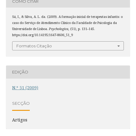
COMO CITAR
Sá, I., & Silva, A. L. da. (2009). A formação inicial de terapeutas infantis: o
caso do Serviço de Atendimento Clínico da Faculdade de Psicologia da
Universidade de Lisboa.
Psychologica
, (51), p. 131–145.
https://doi.org/10.14195/1647-8606_51_9
Formatos Citação
EDIÇÃO
N.º 51 (2009)
SECÇÃO
Artigos