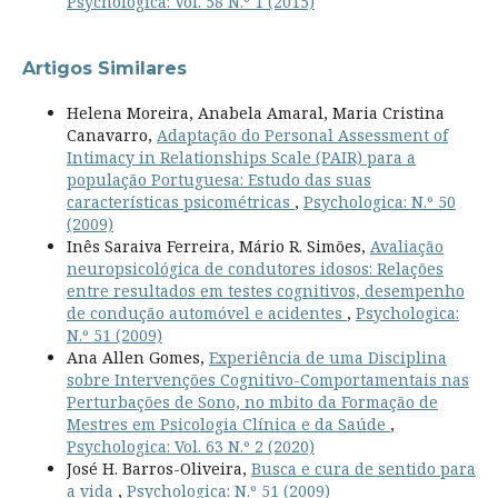
Psychologica: Vol. 58 N.º 1 (2015)
Artigos Similares
Helena Moreira, Anabela Amaral, Maria Cristina
Canavarro,
Adaptação do Personal Assessment of
Intimacy in Relationships Scale (PAIR) para a
população Portuguesa: Estudo das suas
características psicométricas
,
Psychologica: N.º 50
(2009)
Inês Saraiva Ferreira, Mário R. Simões,
Avaliação
neuropsicológica de condutores idosos: Relações
entre resultados em testes cognitivos, desempenho
de condução automóvel e acidentes
,
Psychologica:
N.º 51 (2009)
Ana Allen Gomes,
Experiência de uma Disciplina
sobre Intervenções Cognitivo-Comportamentais nas
Perturbações de Sono, no mbito da Formação de
Mestres em Psicologia Clínica e da Saúde
,
Psychologica: Vol. 63 N.º 2 (2020)
José H. Barros-Oliveira,
Busca e cura de sentido para
a vida
,
Psychologica: N.º 51 (2009)