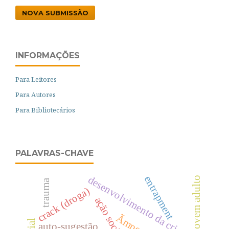
NOVA SUBMISSÃO
INFORMAÇÕES
Para Leitores
Para Autores
Para Bibliotecários
PALAVRAS-CHAVE
entrapment
desenvolvimento da criança
jovem adulto
trauma
crack (droga)
ação social
Ãmpeto
auto-sugestão