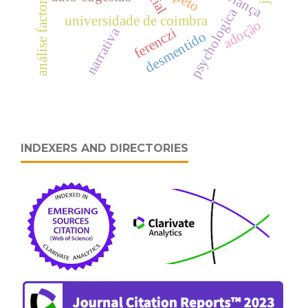
análise factorial
psychologica
universidade de coimbra
adoção
narrativa
ferenczi
desmentido
INDEXERS AND DIRECTORIES