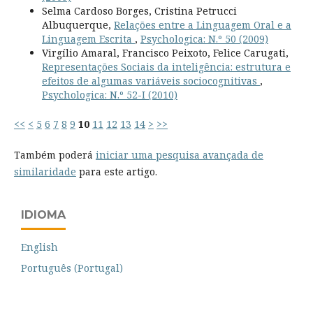
Selma Cardoso Borges, Cristina Petrucci
Albuquerque,
Relações entre a Linguagem Oral e a
Linguagem Escrita
,
Psychologica: N.º 50 (2009)
Virgílio Amaral, Francisco Peixoto, Felice Carugati,
Representações Sociais da inteligência: estrutura e
efeitos de algumas variáveis sociocognitivas
,
Psychologica: N.º 52-I (2010)
<<
<
5
6
7
8
9
10
11
12
13
14
>
>>
Também poderá
iniciar uma pesquisa avançada de
similaridade
para este artigo.
IDIOMA
English
Português (Portugal)