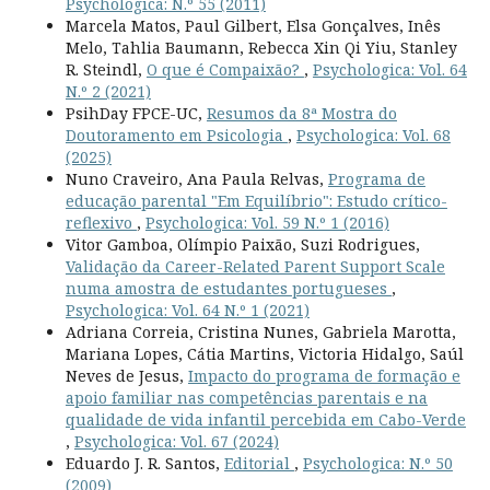
Psychologica: N.º 55 (2011)
Marcela Matos, Paul Gilbert, Elsa Gonçalves, Inês
Melo, Tahlia Baumann, Rebecca Xin Qi Yiu, Stanley
R. Steindl,
O que é Compaixão?
,
Psychologica: Vol. 64
N.º 2 (2021)
PsihDay FPCE-UC,
Resumos da 8ª Mostra do
Doutoramento em Psicologia
,
Psychologica: Vol. 68
(2025)
Nuno Craveiro, Ana Paula Relvas,
Programa de
educação parental "Em Equilíbrio": Estudo crítico-
reflexivo
,
Psychologica: Vol. 59 N.º 1 (2016)
Vitor Gamboa, Olímpio Paixão, Suzi Rodrigues,
Validação da Career-Related Parent Support Scale
numa amostra de estudantes portugueses
,
Psychologica: Vol. 64 N.º 1 (2021)
Adriana Correia, Cristina Nunes, Gabriela Marotta,
Mariana Lopes, Cátia Martins, Victoria Hidalgo, Saúl
Neves de Jesus,
Impacto do programa de formação e
apoio familiar nas competências parentais e na
qualidade de vida infantil percebida em Cabo-Verde
,
Psychologica: Vol. 67 (2024)
Eduardo J. R. Santos,
Editorial
,
Psychologica: N.º 50
(2009)