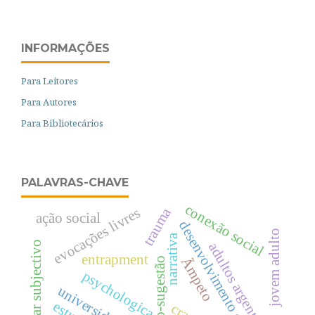
INFORMAÇÕES
Para Leitores
Para Autores
Para Bibliotecários
PALAVRAS-CHAVE
conexão social
trauma
evocações livres
ação social
desenvolvimento da criança
jovem adulto
narrativa
bem-estar subjectivo
adultos argentinos
entrapment
Ãmpeto
auto-sugestão
psychologica