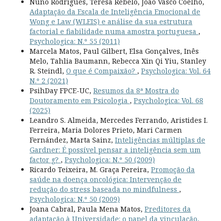
Nuno Rodrigues, Teresa Rebelo, João Vasco Coelho,
Adaptação da Escala de Inteligência Emocional de
Wong e Law (WLEIS) e análise da sua estrutura
factorial e fiabilidade numa amostra portuguesa
,
Psychologica: N.º 55 (2011)
Marcela Matos, Paul Gilbert, Elsa Gonçalves, Inês
Melo, Tahlia Baumann, Rebecca Xin Qi Yiu, Stanley
R. Steindl,
O que é Compaixão?
,
Psychologica: Vol. 64
N.º 2 (2021)
PsihDay FPCE-UC,
Resumos da 8ª Mostra do
Doutoramento em Psicologia
,
Psychologica: Vol. 68
(2025)
Leandro S. Almeida, Mercedes Ferrando, Aristides I.
Ferreira, Maria Dolores Prieto, Mari Carmen
Fernández, Marta Sainz,
Inteligências múltiplas de
Gardner: É possível pensar a inteligência sem um
factor g?
,
Psychologica: N.º 50 (2009)
Ricardo Teixeira, M. Graça Pereira,
Promoção da
saúde na doença oncológica: Intervenção de
redução do stress baseada no mindfulness
,
Psychologica: N.º 50 (2009)
Joana Cabral, Paula Mena Matos,
Preditores da
adaptação à Universidade: o papel da vinculação,