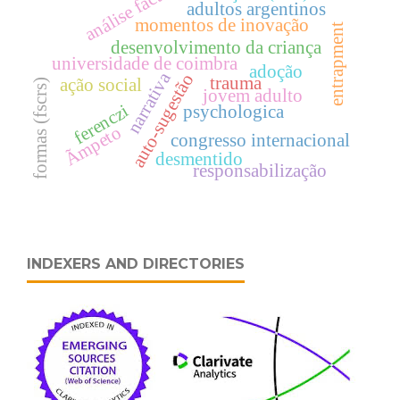
análise factorial
adultos argentinos
momentos de inovação
entrapment
desenvolvimento da criança
universidade de coimbra
adoção
narrativa
auto-sugestão
trauma
ação social
formas (fscrs)
jovem adulto
ferenczi
psychologica
Ãmpeto
congresso internacional
desmentido
responsabilização
INDEXERS AND DIRECTORIES