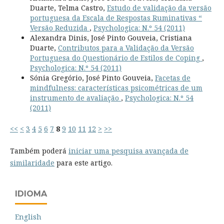
Duarte, Telma Castro,
Estudo de validação da versão
portuguesa da Escala de Respostas Ruminativas “
Versão Reduzida
,
Psychologica: N.º 54 (2011)
Alexandra Dinis, José Pinto Gouveia, Cristiana
Duarte,
Contributos para a Validação da Versão
Portuguesa do Questionário de Estilos de Coping
,
Psychologica: N.º 54 (2011)
Sónia Gregório, José Pinto Gouveia,
Facetas de
mindfulness: características psicométricas de um
instrumento de avaliação
,
Psychologica: N.º 54
(2011)
<<
<
3
4
5
6
7
8
9
10
11
12
>
>>
Também poderá
iniciar uma pesquisa avançada de
similaridade
para este artigo.
IDIOMA
English