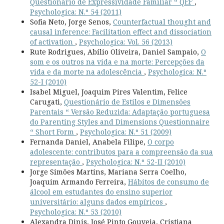
Questionário de Expressividade Familiar “ QEF
,
Psychologica: N.º 54 (2011)
Sofia Neto, Jorge Senos,
Counterfactual thought and
causal inference: Facilitation effect and dissociation
of activation
,
Psychologica: Vol. 56 (2013)
Rute Rodrigues, Abílio Oliveira, Daniel Sampaio,
O
som e os outros na vida e na morte: Percepções da
vida e da morte na adolescência
,
Psychologica: N.º
52-I (2010)
Isabel Miguel, Joaquim Pires Valentim, Felice
Carugati,
Questionário de Estilos e Dimensões
Parentais “ Versão Reduzida: Adaptação portuguesa
do Parenting Styles and Dimensions Questionnaire
“ Short Form
,
Psychologica: N.º 51 (2009)
Fernanda Daniel, Anabela Filipe,
O corpo
adolescente: contributos para a compreensão da sua
representação
,
Psychologica: N.º 52-II (2010)
Jorge Simões Martins, Mariana Serra Coelho,
Joaquim Armando Ferreira,
Hábitos de consumo de
álcool em estudantes do ensino superior
universitário: alguns dados empíricos
,
Psychologica: N.º 53 (2010)
Alexandra Dinis, José Pinto Gouveia, Cristiana