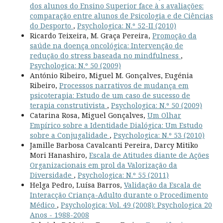
dos alunos do Ensino Superior face à s avaliações:
comparação entre alunos de Psicologia e de Ciências
do Desporto
,
Psychologica: N.º 52-II (2010)
Ricardo Teixeira, M. Graça Pereira,
Promoção da
saúde na doença oncológica: Intervenção de
redução do stress baseada no mindfulness
,
Psychologica: N.º 50 (2009)
António Ribeiro, Miguel M. Gonçalves, Eugénia
Ribeiro,
Processos narrativos de mudança em
psicoterapia: Estudo de um caso de sucesso de
terapia construtivista
,
Psychologica: N.º 50 (2009)
Catarina Rosa, Miguel Gonçalves,
Um Olhar
Empírico sobre a Identidade Dialógica: Um Estudo
sobre a Conjugalidade
,
Psychologica: N.º 53 (2010)
Jamille Barbosa Cavalcanti Pereira, Darcy Mitiko
Mori Hanashiro,
Escala de Atitudes diante de Ações
Organizacionais em prol da Valorização da
Diversidade
,
Psychologica: N.º 55 (2011)
Helga Pedro, Luísa Barros,
Validação da Escala de
Interacção Criança-Adulto durante o Procedimento
Médico
,
Psychologica: Vol. 49 (2008): Psychologica 20
Anos - 1988-2008