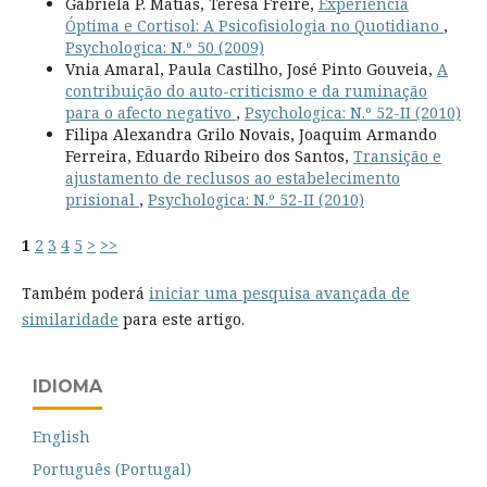
Gabriela P. Matias, Teresa Freire,
Experiência
Óptima e Cortisol: A Psicofisiologia no Quotidiano
,
Psychologica: N.º 50 (2009)
Vnia Amaral, Paula Castilho, José Pinto Gouveia,
A
contribuição do auto-criticismo e da ruminação
para o afecto negativo
,
Psychologica: N.º 52-II (2010)
Filipa Alexandra Grilo Novais, Joaquim Armando
Ferreira, Eduardo Ribeiro dos Santos,
Transição e
ajustamento de reclusos ao estabelecimento
prisional
,
Psychologica: N.º 52-II (2010)
1
2
3
4
5
>
>>
Também poderá
iniciar uma pesquisa avançada de
similaridade
para este artigo.
IDIOMA
English
Português (Portugal)