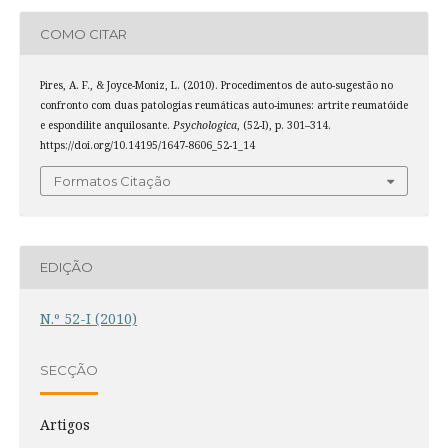
COMO CITAR
Pires, A. F., & Joyce-Moniz, L. (2010). Procedimentos de auto-sugestão no
confronto com duas patologias reumáticas auto-imunes: artrite reumatóide
e espondilite anquilosante.
Psychologica
, (52-I), p. 301–314.
https://doi.org/10.14195/1647-8606_52-1_14
Formatos Citação
EDIÇÃO
N.º 52-I (2010)
SECÇÃO
Artigos