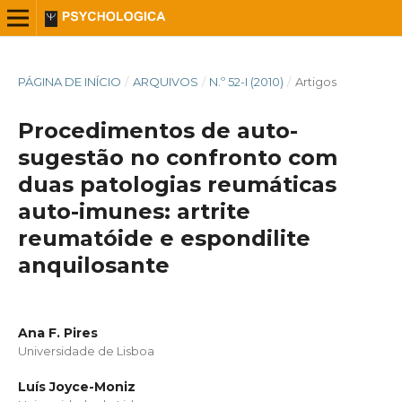
PÁGINA DE INÍCIO
/
ARQUIVOS
/
N.º 52-I (2010)
/
Artigos
Procedimentos de auto-
sugestão no confronto com
duas patologias reumáticas
auto-imunes: artrite
reumatóide e espondilite
anquilosante
Ana F. Pires
Universidade de Lisboa
Luís Joyce-Moniz