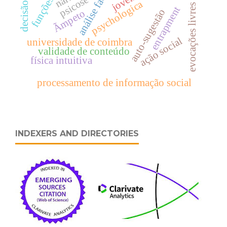
funções (fscs)
análise factorial
decisão ética
psicose
psychologica
evocações livres
entrapment
auto-sugestão
Ãmpeto
ação social
universidade de coimbra
validade de conteúdo
física intuitiva
processamento de informação social
INDEXERS AND DIRECTORIES