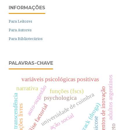
INFORMAÇÕES
Para Leitores
Para Autores
Para Bibliotecários
PALAVRAS-CHAVE
adultos argentinos
variáveis psicológicas positivas
auto-sugestão
narrativa
momentos de inovação
funções (fscs)
universidade de coimbra
transcendência
psychologica
crack (droga)
análise factorial
evocações livres
ação social
psicose