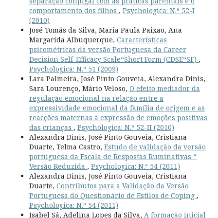
separação conjugal com as práticas parentais e o
comportamento dos filhos
,
Psychologica: N.º 52-I
(2010)
José Tomás da Silva, Maria Paula Paixão, Ana
Margarida Albuquerque,
Características
psicométricas da versão Portuguesa da Career
Decision Self-Efficacy Scale“Short Form (CDSE“SF)
,
Psychologica: N.º 51 (2009)
Lara Palmeira, José Pinto Gouveia, Alexandra Dinis,
Sara Lourenço, Mário Veloso,
O efeito mediador da
regulação emocional na relação entre a
expressividade emocional da família de origem e as
reacções maternas à expressão de emoções positivas
das crianças
,
Psychologica: N.º 52-II (2010)
Alexandra Dinis, José Pinto Gouveia, Cristiana
Duarte, Telma Castro,
Estudo de validação da versão
portuguesa da Escala de Respostas Ruminativas “
Versão Reduzida
,
Psychologica: N.º 54 (2011)
Alexandra Dinis, José Pinto Gouveia, Cristiana
Duarte,
Contributos para a Validação da Versão
Portuguesa do Questionário de Estilos de Coping
,
Psychologica: N.º 54 (2011)
Isabel Sá, Adelina Lopes da Silva,
A formação inicial