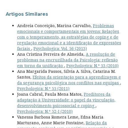
Artigos Similares
Andreia Conceição, Marina Carvalho,
Problemas
emocionais e comportamentais em jovens: Relações
com o temperamento, as estratégias de coping e de
regulação emocional e a identificação de expressões
faciais
,
Psychologica: Vol. 56 (2013)
Ana Cristina Ferreira de Almeida,
A resolução de
problemas na encruzilhada da Psicologia: reflexão
em torno da unificação
,
Psychologica: N.º 53 (2010)
Ana Margarida Passos, Sílvia A. Silva, Catarina M.
Santos,
Efeitos da orientação para a aprendizagem e
da segurança psicológica nos conflitos nas equipas
,
Psychologica: N.º 55 (2011)
Joana Cabral, Paula Mena Matos,
Preditores da
adaptação à Universidade: o papel da vinculação,
desenvolvimento psicossocial e coping
,
Psychologica: N.º 52-I (2010)
Vanessa Barbosa Romera Leme, Edna Maria
Marturano, Anne Marie Fontaine,
Relação da