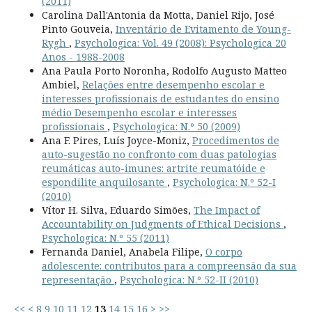
(2011)
Carolina Dall'Antonia da Motta, Daniel Rijo, José
Pinto Gouveia,
Inventário de Evitamento de Young-
Rygh
,
Psychologica: Vol. 49 (2008): Psychologica 20
Anos - 1988-2008
Ana Paula Porto Noronha, Rodolfo Augusto Matteo
Ambiel,
Relações entre desempenho escolar e
interesses profissionais de estudantes do ensino
médio Desempenho escolar e interesses
profissionais
,
Psychologica: N.º 50 (2009)
Ana F. Pires, Luís Joyce-Moniz,
Procedimentos de
auto-sugestão no confronto com duas patologias
reumáticas auto-imunes: artrite reumatóide e
espondilite anquilosante
,
Psychologica: N.º 52-I
(2010)
Vítor H. Silva, Eduardo Simões,
The Impact of
Accountability on Judgments of Ethical Decisions
,
Psychologica: N.º 55 (2011)
Fernanda Daniel, Anabela Filipe,
O corpo
adolescente: contributos para a compreensão da sua
representação
,
Psychologica: N.º 52-II (2010)
<<
<
8
9
10
11
12
13
14
15
16
>
>>