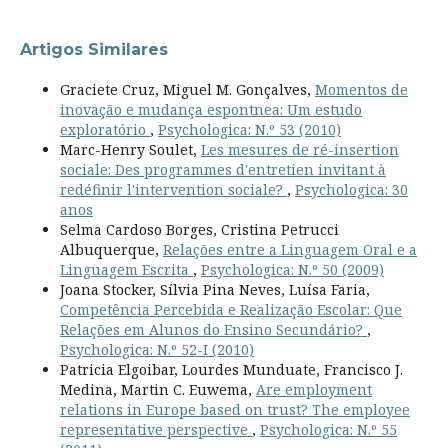
Artigos Similares
Graciete Cruz, Miguel M. Gonçalves,
Momentos de
inovação e mudança espontnea: Um estudo
exploratório
,
Psychologica: N.º 53 (2010)
Marc-Henry Soulet,
Les mesures de ré-insertion
sociale: Des programmes d'entretien invitant à
redéfinir l'intervention sociale?
,
Psychologica: 30
anos
Selma Cardoso Borges, Cristina Petrucci
Albuquerque,
Relações entre a Linguagem Oral e a
Linguagem Escrita
,
Psychologica: N.º 50 (2009)
Joana Stocker, Sílvia Pina Neves, Luísa Faria,
Competência Percebida e Realização Escolar: Que
Relações em Alunos do Ensino Secundário?
,
Psychologica: N.º 52-I (2010)
Patricia Elgoibar, Lourdes Munduate, Francisco J.
Medina, Martin C. Euwema,
Are employment
relations in Europe based on trust? The employee
representative perspective
,
Psychologica: N.º 55