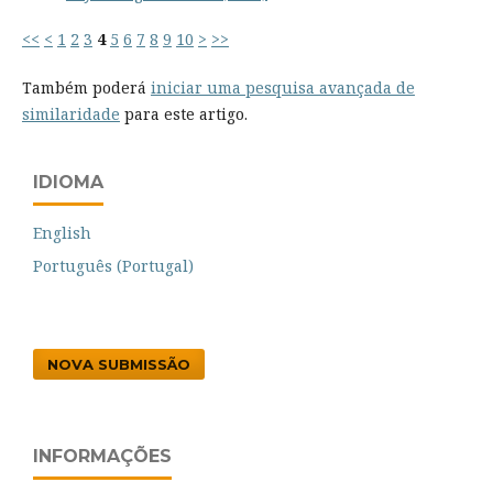
<<
<
1
2
3
4
5
6
7
8
9
10
>
>>
Também poderá
iniciar uma pesquisa avançada de
similaridade
para este artigo.
IDIOMA
English
Português (Portugal)
NOVA SUBMISSÃO
INFORMAÇÕES