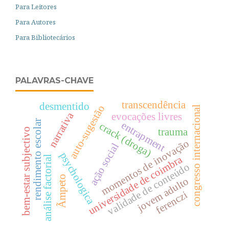
Para Leitores
Para Autores
Para Bibliotecários
PALAVRAS-CHAVE
transcendência
desmentido
auto-sugestão
congresso internacional
narrativa
evocações livres
rendimento escolar
entrapment
crack (droga)
trauma
bem-estar subjectivo
momentos de inovação
ação social
psychologica
universidade de coimbra
análise factorial
validade de conteúdo
Ãmpeto
jovem adulto
ferenczi