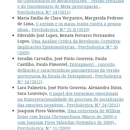
do Questionário de Metacognições “ versão reduzida
e do Questionário de Meta-preocupação
,
Psychologica: N.º 54 (2011)
Maria Emília de Clara Vergueiro, Margarida Pedroso
de Lima,
O ageism e os maus-tratos contra a pessoa
idosa
,
Psychologica: N.º 52-II (2010)
Ederaldo José Lopes, Renata Ferrarez Fernandes
Lopes,
Uma Análise Crítica da Revolução Cognitiva:
Implicações Epistemológicas
,
Psychologica: N.º 50
(2009)
Serafim Carvalho, José Pinto-Gouveia, Paula
Castilho, Paulo Pimentel,
Entrapment - conceito,
definição e características psicométricas da versão
portuguesa da Escala de Entrapment
,
Psychologica:
N.º 54 (2011)
Lara Palmeira, José Pinto Gouveia, Alexandra Dinis,
Sara Lourenço,
O papel dos esquemas emocionais
na transgeracionalidade do processo de socialização
das emoções negativas
,
Psychologica: N.º 54 (2011)
Joaquim Pires Valentim,
Uma entrevista de Willem
Doise com Xenia Chryssochoou (Março de 2009) e
com Joaquim Pires Valentim (Setembro de 2009)
,
Psychologica: N.º 51 (2009)