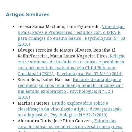
Artigos Similares
Teresa Sousa Machado, Tnia Figueiredo,
Vinculação
a Pais, Pares e Professores “ estudos com o IPPA-R
para crianças do ensino básico
,
Psychologica: N.º 53
(2010)
Edwiges Ferreira de Mattos Silvares, Renatha El
Rafihi‘Ferreira, Maria Laura Nogueira Pires,
Relação
entre sintomas de insônia em crianças e problemas
comportamentais avaliados pelo Child Behavior
Checklist1 (CBCL)
,
Psychologica: Vol. 57 N.º 1 (2014)
Sílvia Reis, Isabel Narciso,
Factores de adaptação e
recuperação após uma doença hemato-oncológica “
um estudo exploratório
,
Psychologica: N.º 52-I
(2010)
Marina Fuertes,
Estudo exploratório sobre a
classificação da vinculação atípica: desorganização
ou adaptação?
,
Psychologica: N.º 52-I (2010)
Alexandra Dinis, José Pinto Gouveia,
Estudo das
características psicométricas da versão portuguesa