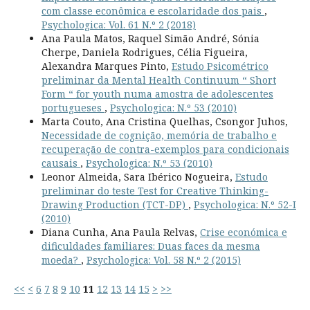
com classe econômica e escolaridade dos pais
,
Psychologica: Vol. 61 N.º 2 (2018)
Ana Paula Matos, Raquel Simão André, Sónia
Cherpe, Daniela Rodrigues, Célia Figueira,
Alexandra Marques Pinto,
Estudo Psicométrico
preliminar da Mental Health Continuum “ Short
Form “ for youth numa amostra de adolescentes
portugueses
,
Psychologica: N.º 53 (2010)
Marta Couto, Ana Cristina Quelhas, Csongor Juhos,
Necessidade de cognição, memória de trabalho e
recuperação de contra-exemplos para condicionais
causais
,
Psychologica: N.º 53 (2010)
Leonor Almeida, Sara Ibérico Nogueira,
Estudo
preliminar do teste Test for Creative Thinking-
Drawing Production (TCT-DP)
,
Psychologica: N.º 52-I
(2010)
Diana Cunha, Ana Paula Relvas,
Crise económica e
dificuldades familiares: Duas faces da mesma
moeda?
,
Psychologica: Vol. 58 N.º 2 (2015)
<<
<
6
7
8
9
10
11
12
13
14
15
>
>>