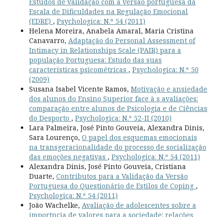
Estudos de validação com a versão portuguesa da
Escala de Dificuldades na Regulação Emocional
(EDRE)
,
Psychologica: N.º 54 (2011)
Helena Moreira, Anabela Amaral, Maria Cristina
Canavarro,
Adaptação do Personal Assessment of
Intimacy in Relationships Scale (PAIR) para a
população Portuguesa: Estudo das suas
características psicométricas
,
Psychologica: N.º 50
(2009)
Susana Isabel Vicente Ramos,
Motivação e ansiedade
dos alunos do Ensino Superior face à s avaliações:
comparação entre alunos de Psicologia e de Ciências
do Desporto
,
Psychologica: N.º 52-II (2010)
Lara Palmeira, José Pinto Gouveia, Alexandra Dinis,
Sara Lourenço,
O papel dos esquemas emocionais
na transgeracionalidade do processo de socialização
das emoções negativas
,
Psychologica: N.º 54 (2011)
Alexandra Dinis, José Pinto Gouveia, Cristiana
Duarte,
Contributos para a Validação da Versão
Portuguesa do Questionário de Estilos de Coping
,
Psychologica: N.º 54 (2011)
João Wachelke,
Avaliação de adolescentes sobre a
importncia de valores para a sociedade: relações