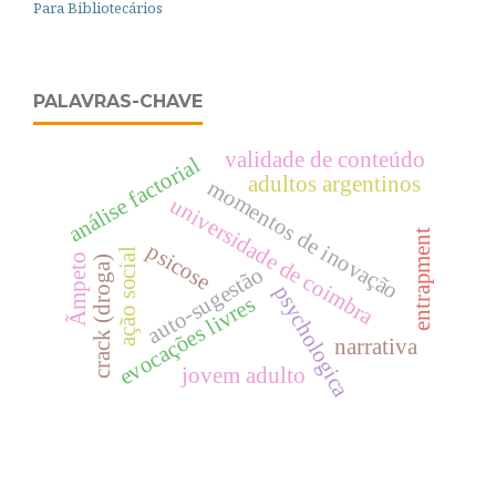
Para Bibliotecários
PALAVRAS-CHAVE
validade de conteúdo
análise factorial
adultos argentinos
momentos de inovação
universidade de coimbra
entrapment
psicose
ação social
Ãmpeto
crack (droga)
auto-sugestão
psychologica
evocações livres
narrativa
jovem adulto